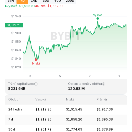
24H
7D
14D
30D
60D
200D
Vysoká
:
$
1,928.81
Nízká
:
$
1,837.66
Naposledy aktualizováno: 2026-08-09, 11:32 GMT+0
Historické maximum
Historické minimum
$4,946.05
$0.432979
Tržní kapitalizace
Objem tokenů v oběhu
$231.64B
120.68 M
Období
Vysoká
Nízká
Průměr
Zm
24 hodin
$1,919.28
$1,915.45
$1,917.36
+0
7 d
$1,919.28
$1,858.20
$1,895.38
+2
30 d
$1,951.79
$1,774.09
$1,878.89
+6