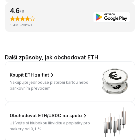
4.6
/ 5
1.4M Reviews
Další způsoby, jak obchodovat ETH
Koupit ETH za fiat
Nakupujte jednoduše platební kartou nebo
bankovním převodem.
Obchodovat ETH/USDC na spotu
Užívejte si hlubokou likviditu a poplatky pro
makery od 0,1 %.