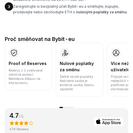
Zaregistrujte si bezplatný účet Bybit-eu a směňujte, kupujte,
3
prodávejte nebo obchodujte ETH s
nulovými poplatky za směnu
.
Proč směňovat na Bybit-eu
Proof of Reserves
Nulové poplatky
Více než 8
za směnu
uživatelů
Rezervy 1:1 ověřované
měsíčně pomocí
Žádné skryté poplatky.
Připojte se k j
Merkleova důkazu na
Nabízená sazba je
nejlepších sv
blockchainu.
konečná sazba, kterou
platforem pod
zaplatíte.
obchodování a 
4.7
/ 5
47K Reviews