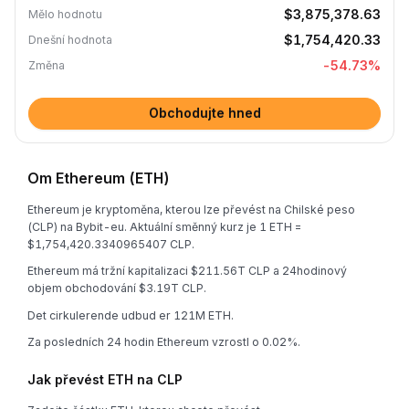
$3,875,378.63
Mělo hodnotu
$1,754,420.33
Dnešní hodnota
-54.73
%
Změna
Obchodujte hned
Om Ethereum (ETH)
Ethereum je kryptoměna, kterou lze převést na Chilské peso
(CLP) na Bybit-eu. Aktuální směnný kurz je 1 ETH =
$1,754,420.3340965407 CLP.
Ethereum má tržní kapitalizaci $211.56T CLP a 24hodinový
objem obchodování $3.19T CLP.
Det cirkulerende udbud er 121M ETH.
Za posledních 24 hodin Ethereum vzrostl o 0.02%.
Jak převést ETH na CLP