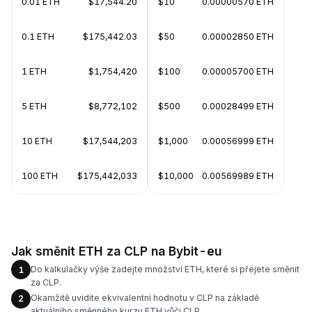
0.01 ETH
$17,544.20
$10
0.00000570 ETH
0.1 ETH
$175,442.03
$50
0.00002850 ETH
1 ETH
$1,754,420
$100
0.00005700 ETH
5 ETH
$8,772,102
$500
0.00028499 ETH
10 ETH
$17,544,203
$1,000
0.00056999 ETH
100 ETH
$175,442,033
$10,000
0.00569989 ETH
Jak směnit ETH za CLP na Bybit-eu
Do kalkulačky výše zadejte množství ETH, které si přejete směnit
1
za CLP.
Okamžitě uvidíte ekvivalentní hodnotu v CLP na základě
2
aktuálního směnného kurzu ETH vůči CLP.