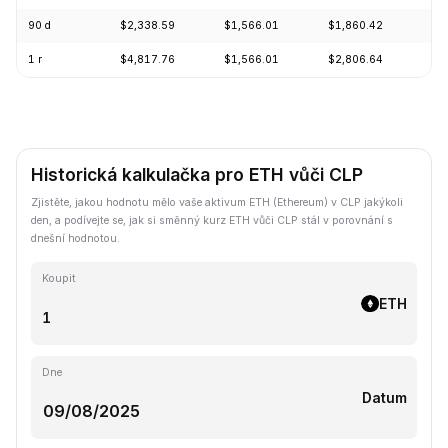
90 d
$2,338.59
$1,566.01
$1,860.42
+1
1 r
$4,817.76
$1,566.01
$2,806.64
-5
Historická kalkulačka pro ETH vůči CLP
Zjistěte, jakou hodnotu mělo vaše aktivum ETH (Ethereum) v CLP jakýkoli
den, a podívejte se, jak si směnný kurz ETH vůči CLP stál v porovnání s
dnešní hodnotou.
Koupit
ETH
Dne
Datum