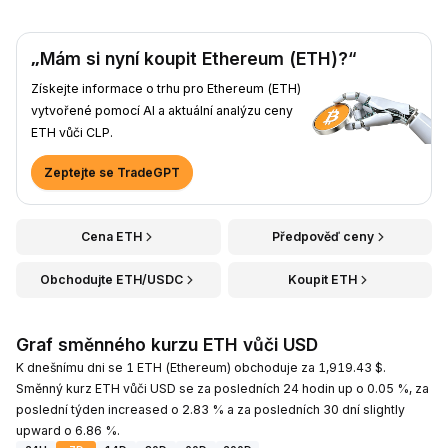
„Mám si nyní koupit Ethereum (ETH)?“
Získejte informace o trhu pro Ethereum (ETH)
vytvořené pomocí AI a aktuální analýzu ceny
ETH vůči CLP.
Zeptejte se TradeGPT
Cena ETH
Předpověď ceny
Obchodujte ETH/USDC
Koupit ETH
Graf směnného kurzu ETH vůči USD
K dnešnímu dni se 1 ETH (Ethereum) obchoduje za 1,919.43 $.
Směnný kurz ETH vůči USD se za posledních 24 hodin up o 0.05 %, za
poslední týden increased o 2.83 % a za posledních 30 dní slightly
upward o 6.86 %.