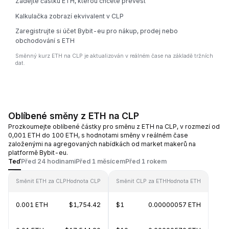
Zadejte částku ETH, kterou chcete převést
Kalkulačka zobrazí ekvivalent v CLP
Zaregistrujte si účet Bybit-eu pro nákup, prodej nebo
obchodování s ETH
Směnný kurz ETH na CLP je aktualizován v reálném čase na základě tržních
dat.
Oblíbené směny z ETH na CLP
Prozkoumejte oblíbené částky pro směnu z ETH na CLP, v rozmezí od
0,001 ETH do 100 ETH, s hodnotami směny v reálném čase
založenými na agregovaných nabídkách od market makerů na
platformě Bybit-eu.
Teď
Před 24 hodinami
Před 1 měsícem
Před 1 rokem
Směnit ETH za CLP
Hodnota CLP
Směnit CLP za ETH
Hodnota ETH
0.001 ETH
$1,754.42
$1
0.00000057 ETH