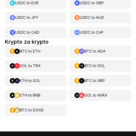
USDC
to
EUR
USDC
to
GBP
USDC
to
JPY
USDC
to
AUD
USDC
to
CAD
USDC
to
CHF
Krypto za krypto
BTC
to
ETH
BTC
to
ADA
SOL
to
TRX
BTC
to
SOL
ETH
to
SOL
BTC
to
XRP
ETH
to
BNB
SOL
to
AVAX
BTC
to
DOGE