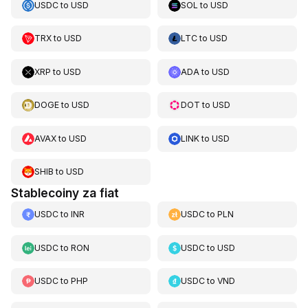
USDC
to
USD
SOL
to
USD
TRX
to
USD
LTC
to
USD
XRP
to
USD
ADA
to
USD
DOGE
to
USD
DOT
to
USD
AVAX
to
USD
LINK
to
USD
SHIB
to
USD
Stablecoiny za fiat
USDC
to
INR
USDC
to
PLN
USDC
to
RON
USDC
to
USD
USDC
to
PHP
USDC
to
VND