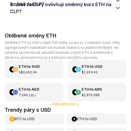
směnit za CLP?
5. Jaké faktory ovlivňují směnný kurz ETH na
CLP?
Oblíbené směny ETH
Směňte ETH za USD a další fiat měny za kurzy v reálném čase. Díky
agregovaným nabídkám od market makerů na platformě Bybit-eu
můžete zkontrolovat aktuální hodnotu svých ETH a směňovat s
důvěrou, přesnými kurzy a žádnými skrytými spready.
ETH
to
SGD
ETH
to
USD
S$2,453.04
$1,919.43
ETH
to
AED
ETH
to
ARS
د.إ7,049.12
$2,870,086
Zobrazit více
↓
Trendy páry s USD
BTC
to
USD
ETH
to
USD