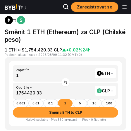
Zaregistrovat se
Domů
ETH to CLP
Směnit 1 ETH (Ethereum) za CLP (Chilské
peso)
1 ETH ≈ $1,754,420.33 CLP
▲
+0.02%
24h
Poslední aktualizace
：
2026/08/09 11:32
(
GMT+0
)
Zaplatíte
ETH
Obdržíte ~
CLP
0.001
0.01
0.1
1
5
10
100
Směna ETH to CLP
Nulové poplatky · Přes 350 kryptoměn · Přes 40 fiat měn