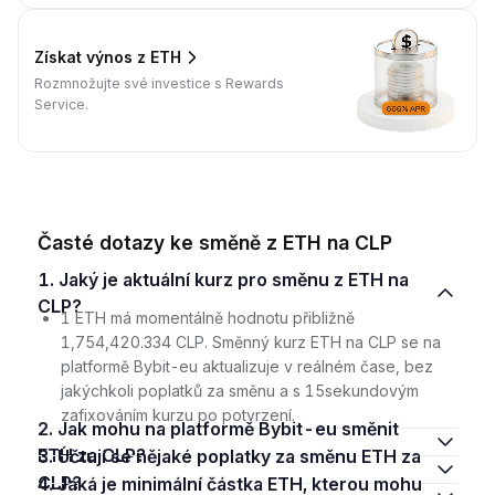
Získat výnos z ETH
Rozmnožujte své investice s Rewards
Service.
Časté dotazy ke směně z ETH na CLP
1. Jaký je aktuální kurz pro směnu z ETH na
CLP?
1 ETH má momentálně hodnotu přibližně
1,754,420.334 CLP. Směnný kurz ETH na CLP se na
platformě Bybit-eu aktualizuje v reálném čase, bez
jakýchkoli poplatků za směnu a s 15sekundovým
zafixováním kurzu po potvrzení.
2. Jak mohu na platformě Bybit-eu směnit
ETH za CLP?
3. Účtují se nějaké poplatky za směnu ETH za
CLP?
4. Jaká je minimální částka ETH, kterou mohu