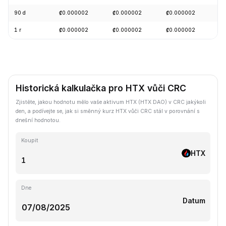
90 d
₡0.000002
₡0.000002
₡0.000002
+
1 r
₡0.000002
₡0.000002
₡0.000002
-
Historická kalkulačka pro HTX vůči CRC
Zjistěte, jakou hodnotu mělo vaše aktivum HTX (HTX DAO) v CRC jakýkoli
den, a podívejte se, jak si směnný kurz HTX vůči CRC stál v porovnání s
dnešní hodnotou.
Koupit
HTX
Dne
Datum