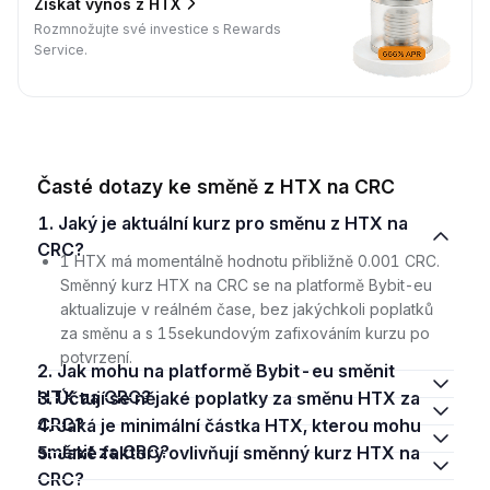
Získat výnos z HTX
Rozmnožujte své investice s Rewards
Service.
Časté dotazy ke směně z HTX na CRC
1. Jaký je aktuální kurz pro směnu z HTX na
CRC?
1 HTX má momentálně hodnotu přibližně 0.001 CRC.
Směnný kurz HTX na CRC se na platformě Bybit-eu
aktualizuje v reálném čase, bez jakýchkoli poplatků
za směnu a s 15sekundovým zafixováním kurzu po
potvrzení.
2. Jak mohu na platformě Bybit-eu směnit
HTX za CRC?
3. Účtují se nějaké poplatky za směnu HTX za
CRC?
4. Jaká je minimální částka HTX, kterou mohu
směnit za CRC?
5. Jaké faktory ovlivňují směnný kurz HTX na
CRC?