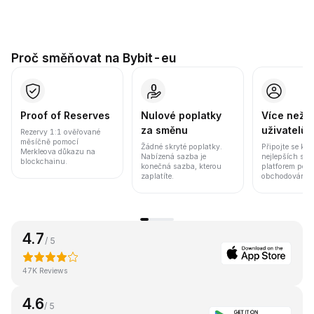
Proč směňovat na Bybit-eu
Proof of Reserves
Nulové poplatky
Více než 8
za směnu
uživatelů
Rezervy 1:1 ověřované
měsíčně pomocí
Žádné skryté poplatky.
Připojte se k j
Merkleova důkazu na
Nabízená sazba je
nejlepších sv
blockchainu.
konečná sazba, kterou
platforem pod
zaplatíte.
obchodování a 
4.7
/ 5
47K Reviews
4.6
/ 5