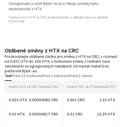
Zaregistrujte si účet Bybit-eu pro nákup, prodej nebo
obchodování s HTX
Směnný kurz HTX na CRC je aktualizován v reálném čase na základě
tržních dat.
Oblíbené směny z HTX na CRC
Prozkoumejte oblíbené částky pro směnu z HTX na CRC, v rozmezí
od 0,001 HTX do 100 HTX, s hodnotami směny v reálném čase
založenými na agregovaných nabídkách od market makerů na
platformě Bybit-eu.
Teď
Před 24 hodinami
Před 1 měsícem
Před 1 rokem
Směnit HTX za CRC
Hodnota CRC
Směnit CRC za HTX
Hodnota HTX
0.001 HTX
0.00000082 CRC
0.001 CRC
1.22 HTX
0.01 HTX
0.00000817 CRC
0.01 CRC
12.25 HTX