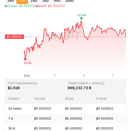
24H
7D
14D
30D
60D
200D
Vysoká
:
₡
0.000002
Nízká
:
₡
0.000002
Naposledy aktualizováno: 2026-08-07, 20:49 GMT+0
Historické maximum
Historické minimum
₡0.000004
₡0.000001
Tržní kapitalizace
Objem tokenů v oběhu
₡1.61B
898,232.73 B
Období
Vysoká
Nízká
Průměr
Z
24 hodin
₡0.000002
₡0.000002
₡0.000002
-
7 d
₡0.000002
₡0.000002
₡0.000002
+
30 d
₡0.000002
₡0.000002
₡0.000002
-