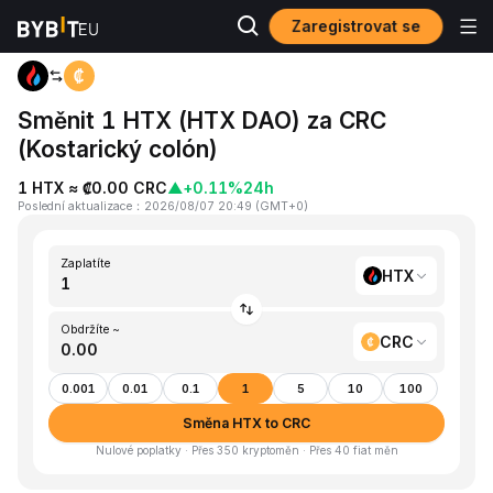
Zaregistrovat se
Domů
HTX to CRC
Směnit 1 HTX (HTX DAO) za CRC
(Kostarický colón)
1 HTX ≈ ₡0.00 CRC
▲
+0.11%
24h
Poslední aktualizace
：
2026/08/07 20:49
(
GMT+0
)
Zaplatíte
HTX
Obdržíte ~
CRC
0.001
0.01
0.1
1
5
10
100
Směna HTX to CRC
Nulové poplatky · Přes 350 kryptoměn · Přes 40 fiat měn