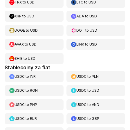
TRX
to
USD
LTC
to
USD
XRP
to
USD
ADA
to
USD
DOGE
to
USD
DOT
to
USD
AVAX
to
USD
LINK
to
USD
SHIB
to
USD
Stablecoiny za fiat
USDC
to
INR
USDC
to
PLN
USDC
to
RON
USDC
to
USD
USDC
to
PHP
USDC
to
VND
USDC
to
EUR
USDC
to
GBP