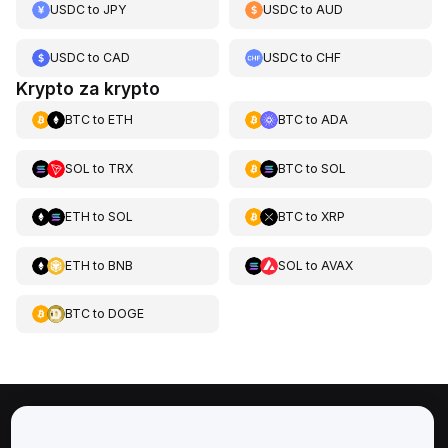
USDC
to
JPY
USDC
to
AUD
USDC
to
CAD
USDC
to
CHF
Krypto za krypto
BTC
to
ETH
BTC
to
ADA
SOL
to
TRX
BTC
to
SOL
ETH
to
SOL
BTC
to
XRP
ETH
to
BNB
SOL
to
AVAX
BTC
to
DOGE
Informace