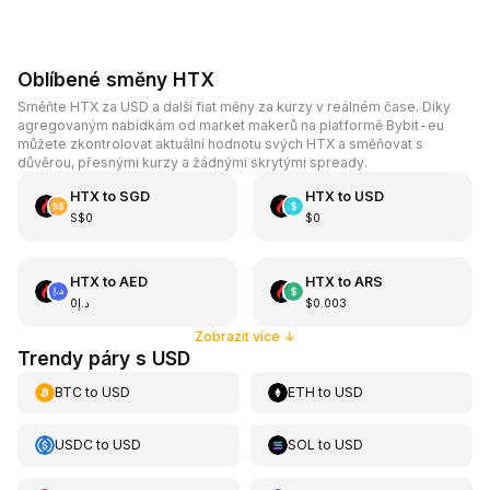
Oblíbené směny HTX
Směňte HTX za USD a další fiat měny za kurzy v reálném čase. Díky
agregovaným nabídkám od market makerů na platformě Bybit-eu
můžete zkontrolovat aktuální hodnotu svých HTX a směňovat s
důvěrou, přesnými kurzy a žádnými skrytými spready.
HTX
to
SGD
HTX
to
USD
S$0
$0
HTX
to
AED
HTX
to
ARS
د.إ0
$0.003
Zobrazit více
↓
Trendy páry s USD
BTC
to
USD
ETH
to
USD
USDC
to
USD
SOL
to
USD