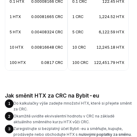
0.1 HTX
0.00008166 CRC
0.1 CRC
122.45 HTX
1 HTX
0.00081665 CRC
1 CRC
1,224.52 HTX
5 HTX
0.00408324 CRC
5 CRC
6,122.59 HTX
10 HTX
0.00816648 CRC
10 CRC
12,245.18 HTX
100 HTX
0.0817 CRC
100 CRC
122,451.79 HTX
Jak směnit HTX za CRC na Bybit-eu
Do kalkulačky výše zadejte množství HTX, které si přejete směnit
1
za CRC.
Okamžitě uvidíte ekvivalentní hodnotu v CRC na základě
2
aktuálního směnného kurzu HTX vůči CRC.
Zaregistrujte si bezplatný účet Bybit-eu a směňujte, kupujte,
3
prodávejte nebo obchodujte HTX s
nulovými poplatky za směnu
.