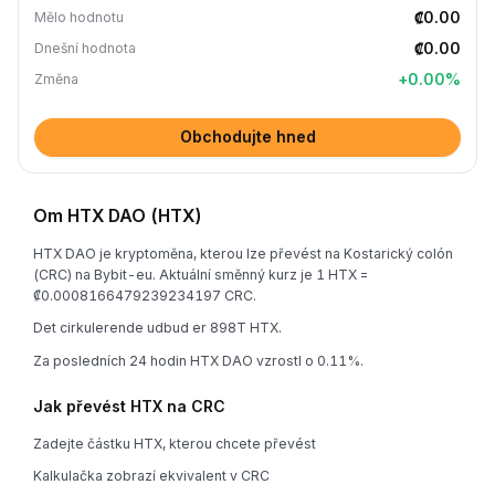
₡0.00
Mělo hodnotu
₡0.00
Dnešní hodnota
+
0.00
%
Změna
Obchodujte hned
Om HTX DAO (HTX)
HTX DAO je kryptoměna, kterou lze převést na Kostarický colón
(CRC) na Bybit-eu. Aktuální směnný kurz je 1 HTX =
₡0.0008166479239234197 CRC.
Det cirkulerende udbud er 898T HTX.
Za posledních 24 hodin HTX DAO vzrostl o 0.11%.
Jak převést HTX na CRC
Zadejte částku HTX, kterou chcete převést
Kalkulačka zobrazí ekvivalent v CRC