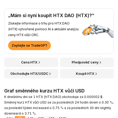
„Mám si nyní koupit HTX DAO (HTX)?“
Získejte informace o trhu pro HTX DAO
(HTX) vytvořené pomocí AI a aktuální analýzu
ceny HTX vůči CRC.
Zeptejte se TradeGPT
Cena HTX
Předpověď ceny
Obchodujte HTX/USDC
Koupit HTX
Graf směnného kurzu HTX vůči USD
K dnešnímu dni se 1 HTX (HTX DAO) obchoduje za 0.000002 $.
Směnný kurz HTX vůči USD se za posledních 24 hodin down o 0.30 %,
za poslední týden increased o 0.75 % a za posledních 30 dní slightly
downward o 3.71 %.