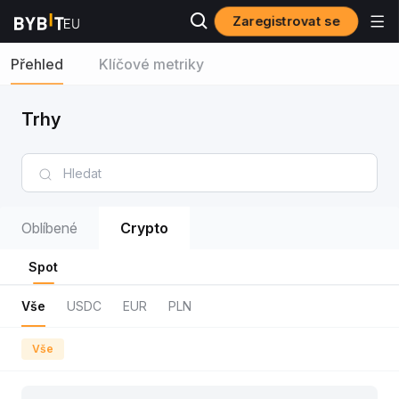
Zaregistrovat se
Přehled
Klíčové metriky
Trhy
Oblíbené
Crypto
Spot
Vše
USDC
EUR
PLN
Vše