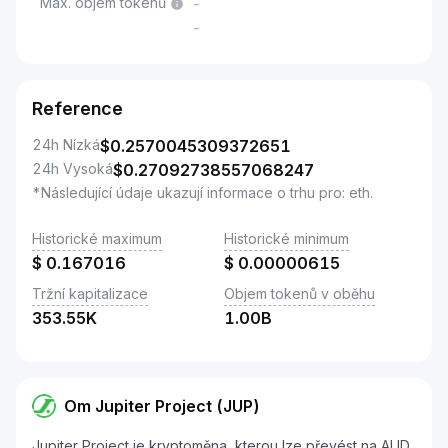
Max. objem tokenů
-
-
Reference
24h Nízká
$
0.2570045309372651
24h Vysoká
$
0.27092738557068247
*Následující údaje ukazují informace o trhu pro: eth.
Historické maximum
Historické minimum
$
0.167016
$
0.00000615
Tržní kapitalizace
Objem tokenů v oběhu
353.55K
1.00B
Om Jupiter Project (JUP)
Jupiter Project je kryptoměna, kterou lze převést na AUD