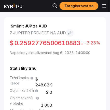
Zaregistrovat se
Trhy
Cena Jupiter Project JUP
Jupiter Project to AUD
Směnit JUP za AUD
Z JUPITER PROJECT NA AUD
$
0.2592776500610883
-3.23%
Naposledy aktualizováno: Aug 6, 2026, 14:00:00
Statistiky trhu
Tržní kapita
lizace
248.82K
Objem za 24 h
0
Objem tokenů
v oběhu
1.00B