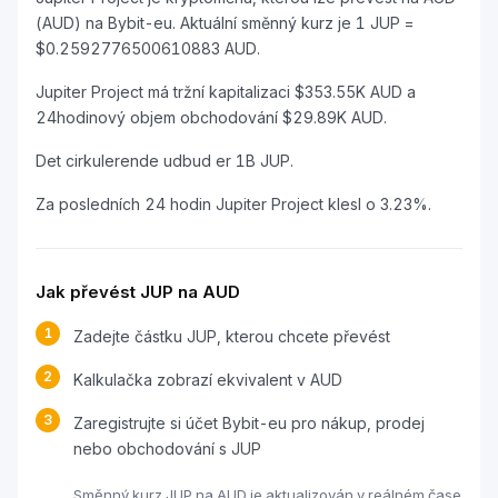
(AUD) na Bybit-eu. Aktuální směnný kurz je 1 JUP =
$0.2592776500610883 AUD.
Jupiter Project má tržní kapitalizaci $353.55K AUD a
24hodinový objem obchodování $29.89K AUD.
Det cirkulerende udbud er 1B JUP.
Za posledních 24 hodin Jupiter Project klesl o 3.23%.
Jak převést JUP na AUD
1
Zadejte částku JUP, kterou chcete převést
2
Kalkulačka zobrazí ekvivalent v AUD
3
Zaregistrujte si účet Bybit-eu pro nákup, prodej
nebo obchodování s JUP
Směnný kurz JUP na AUD je aktualizován v reálném čase