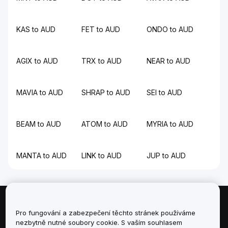
KAS to AUD
FET to AUD
ONDO to AUD
AGIX to AUD
TRX to AUD
NEAR to AUD
MAVIA to AUD
SHRAP to AUD
SEI to AUD
BEAM to AUD
ATOM to AUD
MYRIA to AUD
MANTA to AUD
LINK to AUD
JUP to AUD
Informace
Pro fungování a zabezpečení těchto stránek používáme
nezbytně nutné soubory cookie. S vaším souhlasem