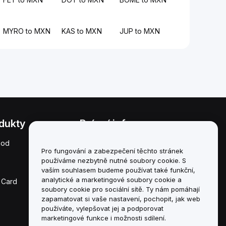
MYRO to MXN
KAS to MXN
JUP to MXN
dukty
Právní informace
hod
Zásady střetu zájmů
Pro fungování a zabezpečení těchto stránek
používáme nezbytně nutné soubory cookie. S
Souhrn zásad úschovy a
správy
vaším souhlasem budeme používat také funkční,
analytické a marketingové soubory cookie a
 Card
Informace o ESG
soubory cookie pro sociální sítě. Ty nám pomáhají
zapamatovat si vaše nastavení, pochopit, jak web
Crypto-Asset White
používáte, vylepšovat jej a podporovat
Papers
marketingové funkce i možnosti sdílení.