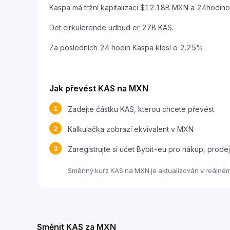
Kaspa má tržní kapitalizaci $12.18B MXN a 24hod
Det cirkulerende udbud er 27B KAS.
Za posledních 24 hodin Kaspa klesl o 2.25%.
Jak převést KAS na MXN
1
Zadejte částku KAS, kterou chcete převést
2
Kalkulačka zobrazí ekvivalent v MXN
3
Zaregistrujte si účet Bybit-eu pro nákup, pro
Směnný kurz KAS na MXN je aktualizován v reálném 
Směnit KAS za MXN