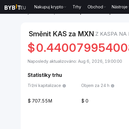
Nakupuj krypto
Trhy
Obchod
Nástroje
Trhy
Cena Kaspa KAS
Kaspa to Mexické peso
Směnit KAS za MXN
Z KASPA NA
$
0.44007995400
Naposledy aktualizováno: Aug 6, 2026, 19:00:00
Statistiky trhu
Tržní kapitalizace
Objem za 24 h
707.55M
0