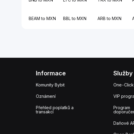
BEAM to MXN
BBL to MXN
ARB to MXN
Informace
Služby
Komunity Bybit
One-Click
Oznámení
VIP progr
Přehled poplatků a
Program
transakcí
doporuče
Daňové A