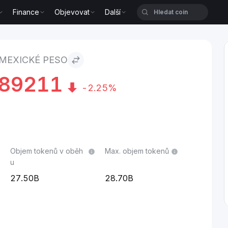
Finance
Objevovat
Další
 MEXICKÉ PESO
89211
-2.25%
Objem tokenů v oběh
Max. objem tokenů
u
27.50B
28.70B