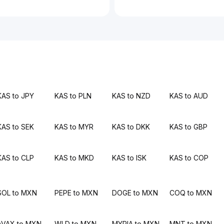
KAS to JPY
KAS to PLN
KAS to NZD
KAS to AUD
KAS to SEK
KAS to MYR
KAS to DKK
KAS to GBP
KAS to CLP
KAS to MKD
KAS to ISK
KAS to COP
SOL to MXN
PEPE to MXN
DOGE to MXN
COQ to MXN
AVAX to MXN
WLD to MXN
MYRIA to MXN
MNT to MXN