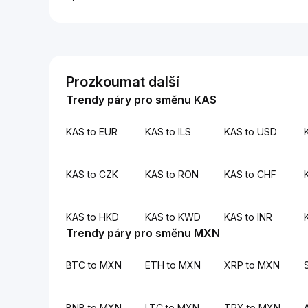
Prozkoumat další
Trendy páry pro směnu KAS
KAS to EUR
KAS to ILS
KAS to USD
KAS to CZK
KAS to RON
KAS to CHF
KAS to HKD
KAS to KWD
KAS to INR
Trendy páry pro směnu MXN
BTC to MXN
ETH to MXN
XRP to MXN
BNB to MXN
LTC to MXN
TRX to MXN