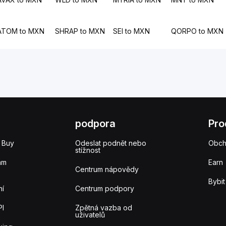
ATOM to MXN
SHRAP to MXN
SEI to MXN
QORPO to MXN
podpora
Pro
 Buy
Odeslat podnět nebo
Obc
stížnost
am
Earn
Centrum nápovědy
Bybit
ní
Centrum podpory
PI
Zpětná vazba od
uživatelů