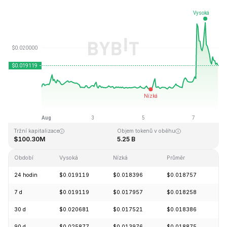
Naposledy aktualizováno: 2026-08-07, 22:45 GMT+0
Historické maximum
Historické minimum
$0.247842
$0.013427
Tržní kapitalizace
Objem tokenů v oběhu
$100.30M
5.25 B
Období
Vysoká
Nízká
Průměr
Z
24 hodin
$0.019119
$0.018396
$0.018757
+
7 d
$0.019119
$0.017957
$0.018258
+
30 d
$0.020681
$0.017521
$0.018386
-
90 d
$0.025877
$0.013976
$0.018875
+