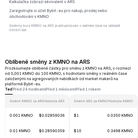
Kalkulačka zobrazí ekvivalent v ARS
Zaregistrujte si účet Bybit-eu pro nákup, prodej nebo
obchodování s KMNO
Směnný kurz KMNO na ARS je aktualizován v reálném čase na základě
tržních dat.
Oblíbené směny z KMNO na ARS
Prozkoumejte oblíbené částky pro směnu z KMNO na ARS, v rozmezí
od 0,001 KMNO do 100 KMNO, s hodnotami směny v reálném čase
založenými na agregovaných nabídkách od market makerů na
platformě Bybit-eu.
Teď
Před 24 hodinami
Před 1 měsícem
Před 1 rokem
Směnit KMNO za ARS
Hodnota ARS
Směnit ARS za KMNO
Hodnota KMNO
0.001 KMNO
$0.02859036
$1
0.0350 KMNO
0.01 KMNO
$0.28590359
$10
0.3498 KMNO