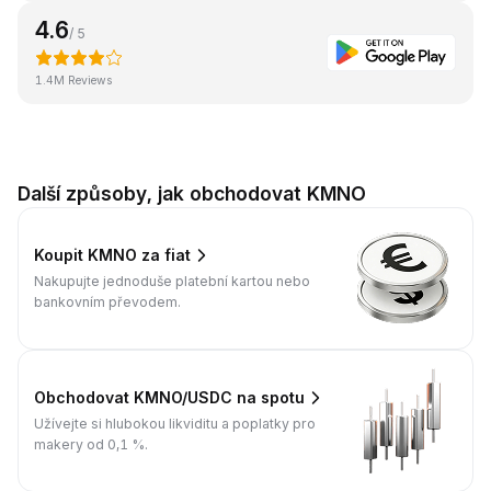
4.6
/ 5
1.4M Reviews
Další způsoby, jak obchodovat KMNO
Koupit KMNO za fiat
Nakupujte jednoduše platební kartou nebo
bankovním převodem.
Obchodovat KMNO/USDC na spotu
Užívejte si hlubokou likviditu a poplatky pro
makery od 0,1 %.