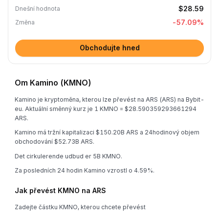
$28.59
Dnešní hodnota
-57.09
%
Změna
Obchodujte hned
Om Kamino (KMNO)
Kamino je kryptoměna, kterou lze převést na ARS (ARS) na Bybit-
eu. Aktuální směnný kurz je 1 KMNO = $28.590359293661294
ARS.
Kamino má tržní kapitalizaci $150.20B ARS a 24hodinový objem
obchodování $52.73B ARS.
Det cirkulerende udbud er 5B KMNO.
Za posledních 24 hodin Kamino vzrostl o 4.59%.
Jak převést KMNO na ARS
Zadejte částku KMNO, kterou chcete převést