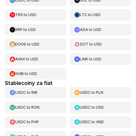
USDC
to
USD
SOL
to
USD
TRX
to
USD
LTC
to
USD
XRP
to
USD
ADA
to
USD
DOGE
to
USD
DOT
to
USD
AVAX
to
USD
LINK
to
USD
SHIB
to
USD
Stablecoiny za fiat
USDC
to
INR
USDC
to
PLN
USDC
to
RON
USDC
to
USD
USDC
to
PHP
USDC
to
VND