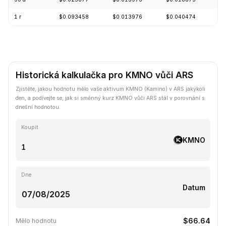
1 r
$0.093458
$0.013976
$0.040474
-
Historická kalkulačka pro KMNO vůči ARS
Zjistěte, jakou hodnotu mělo vaše aktivum KMNO (Kamino) v ARS jakýkoli
den, a podívejte se, jak si směnný kurz KMNO vůči ARS stál v porovnání s
dnešní hodnotou.
Koupit
KMNO
Dne
Datum
$66.64
Mělo hodnotu