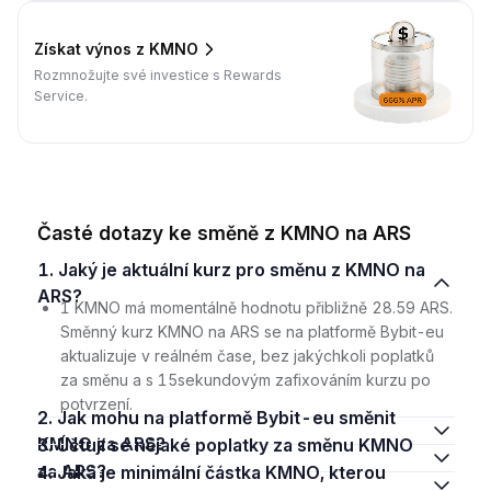
Získat výnos z KMNO
Rozmnožujte své investice s Rewards
Service.
Časté dotazy ke směně z KMNO na ARS
1. Jaký je aktuální kurz pro směnu z KMNO na
ARS?
1 KMNO má momentálně hodnotu přibližně 28.59 ARS.
Směnný kurz KMNO na ARS se na platformě Bybit-eu
aktualizuje v reálném čase, bez jakýchkoli poplatků
za směnu a s 15sekundovým zafixováním kurzu po
potvrzení.
2. Jak mohu na platformě Bybit-eu směnit
KMNO za ARS?
3. Účtují se nějaké poplatky za směnu KMNO
za ARS?
4. Jaká je minimální částka KMNO, kterou