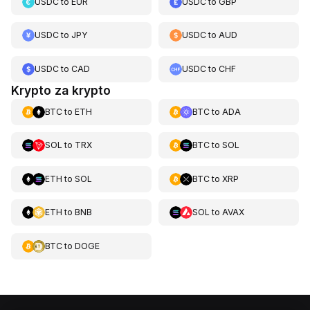
USDC
to
EUR
USDC
to
GBP
USDC
to
JPY
USDC
to
AUD
USDC
to
CAD
USDC
to
CHF
Krypto za krypto
BTC
to
ETH
BTC
to
ADA
SOL
to
TRX
BTC
to
SOL
ETH
to
SOL
BTC
to
XRP
ETH
to
BNB
SOL
to
AVAX
BTC
to
DOGE