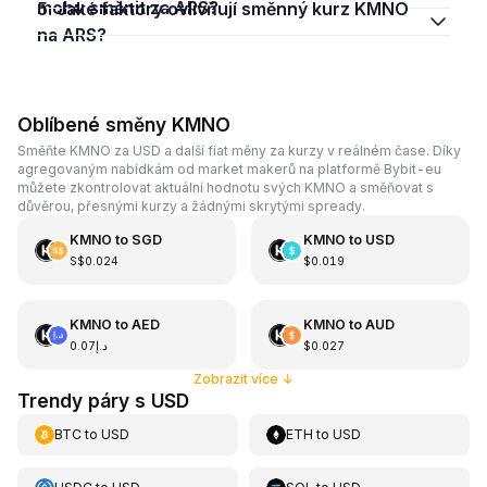
mohu směnit za ARS?
5. Jaké faktory ovlivňují směnný kurz KMNO
na ARS?
Oblíbené směny KMNO
Směňte KMNO za USD a další fiat měny za kurzy v reálném čase. Díky
agregovaným nabídkám od market makerů na platformě Bybit-eu
můžete zkontrolovat aktuální hodnotu svých KMNO a směňovat s
důvěrou, přesnými kurzy a žádnými skrytými spready.
KMNO
to
SGD
KMNO
to
USD
S$0.024
$0.019
KMNO
to
AED
KMNO
to
AUD
د.إ0.07
$0.027
Zobrazit více
↓
Trendy páry s USD
BTC
to
USD
ETH
to
USD