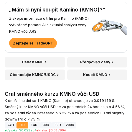
„Mám si nyní koupit Kamino (KMNO)?“
Získejte informace o trhu pro Kamino (KMNO)
vytvořené pomocí AI a aktuální analýzu ceny
KMNO vůči ARS.
Zeptejte se TradeGPT
Cena KMNO
Předpověď ceny
Obchodujte KMNO/USDC
Koupit KMNO
Graf směnného kurzu KMNO vůči USD
K dnešnímu dni se 1 KMNO (Kamino) obchoduje za 0.019119 $.
Směnný kurz KMNO vůči USD se za posledních 24 hodin up o 4.56 %,
za poslední týden increased o 6.22 % a za posledních 30 dní slightly
downward o 7.75 %.
24H
7D
14D
30D
60D
200D
Vysoká
:
$
0.021264
Nízká
:
$
0.017904