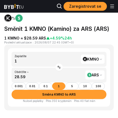
Zaregistrovat se
Domů
KMNO to ARS
Směnit 1 KMNO (Kamino) za ARS (ARS)
1 KMNO ≈ $28.59 ARS
▲
+4.59%
24h
Poslední aktualizace
：
2026/08/07 22:45
(
GMT+0
)
Zaplatíte
KMNO
Obdržíte ~
ARS
0.001
0.01
0.1
1
5
10
100
Směna KMNO to ARS
Nulové poplatky · Přes 350 kryptoměn · Přes 40 fiat měn