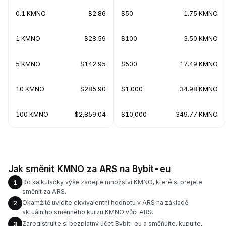
0.1 KMNO
$2.86
$50
1.75 KMNO
1 KMNO
$28.59
$100
3.50 KMNO
5 KMNO
$142.95
$500
17.49 KMNO
10 KMNO
$285.90
$1,000
34.98 KMNO
100 KMNO
$2,859.04
$10,000
349.77 KMNO
Jak směnit KMNO za ARS na Bybit-eu
Do kalkulačky výše zadejte množství KMNO, které si přejete
1
směnit za ARS.
Okamžitě uvidíte ekvivalentní hodnotu v ARS na základě
2
aktuálního směnného kurzu KMNO vůči ARS.
Zaregistrujte si bezplatný účet Bybit-eu a směňujte, kupujte,
3