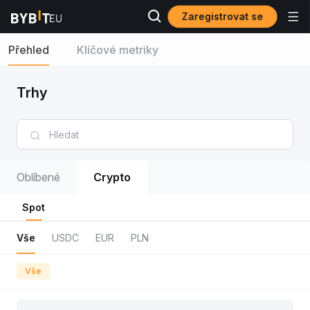
Zaregistrovat se
Přehled
Klíčové metriky
Trhy
Oblíbené
Crypto
Spot
Vše
USDC
EUR
PLN
Vše