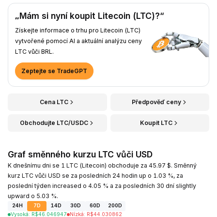
„Mám si nyní koupit Litecoin (LTC)?“
Získejte informace o trhu pro Litecoin (LTC)
vytvořené pomocí AI a aktuální analýzu ceny
LTC vůči BRL.
Zeptejte se TradeGPT
Cena LTC
Předpověď ceny
Obchodujte LTC/USDC
Koupit LTC
Graf směnného kurzu LTC vůči USD
K dnešnímu dni se 1 LTC (Litecoin) obchoduje za 45.97 $. Směnný
kurz LTC vůči USD se za posledních 24 hodin up o 1.03 %, za
poslední týden increased o 4.05 % a za posledních 30 dní slightly
upward o 5.03 %.
24H
7D
14D
30D
60D
200D
Vysoká
:
R$
46.046947
Nízká
:
R$
44.030862