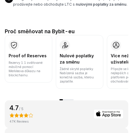
prodávejte nebo obchodujte LTC s
nulovými poplatky za směnu
.
Proč směňovat na Bybit-eu
Proof of Reserves
Nulové poplatky
Více než 8
za směnu
uživatelů
Rezervy 1:1 ověřované
měsíčně pomocí
Žádné skryté poplatky.
Připojte se k j
Merkleova důkazu na
Nabízená sazba je
nejlepších sv
blockchainu.
konečná sazba, kterou
platforem pod
zaplatíte.
obchodování a 
4.7
/ 5
47K Reviews