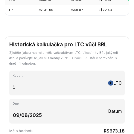
1 r
R$131.00
R$40.87
R$72.43
-62
Historická kalkulačka pro LTC vůči BRL
Zjistěte, jakou hodnotu mělo vaše aktivum LTC (Litecoin) v BRL jakýkoli
den, a podívejte se, jak si směnný kurz LTC vůči BRL stál v porovnání s
dnešní hodnotou.
Koupit
LTC
Dne
Datum
R$673.18
Mělo hodnotu