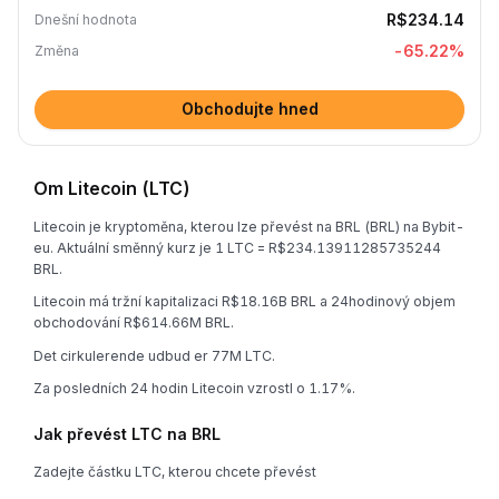
R$234.14
Dnešní hodnota
-65.22
%
Změna
Obchodujte hned
Om Litecoin (LTC)
Litecoin je kryptoměna, kterou lze převést na BRL (BRL) na Bybit-
eu. Aktuální směnný kurz je 1 LTC = R$234.13911285735244
BRL.
Litecoin má tržní kapitalizaci R$18.16B BRL a 24hodinový objem
obchodování R$614.66M BRL.
Det cirkulerende udbud er 77M LTC.
Za posledních 24 hodin Litecoin vzrostl o 1.17%.
Jak převést LTC na BRL
Zadejte částku LTC, kterou chcete převést