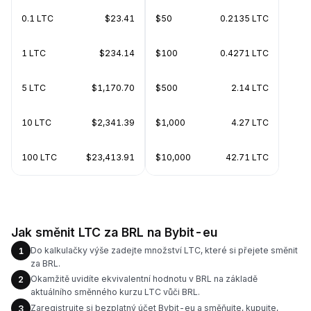
0.1 LTC
$23.41
$50
0.2135 LTC
1 LTC
$234.14
$100
0.4271 LTC
5 LTC
$1,170.70
$500
2.14 LTC
10 LTC
$2,341.39
$1,000
4.27 LTC
100 LTC
$23,413.91
$10,000
42.71 LTC
Jak směnit LTC za BRL na Bybit-eu
Do kalkulačky výše zadejte množství LTC, které si přejete směnit
1
za BRL.
Okamžitě uvidíte ekvivalentní hodnotu v BRL na základě
2
aktuálního směnného kurzu LTC vůči BRL.
Zaregistrujte si bezplatný účet Bybit-eu a směňujte, kupujte,
3