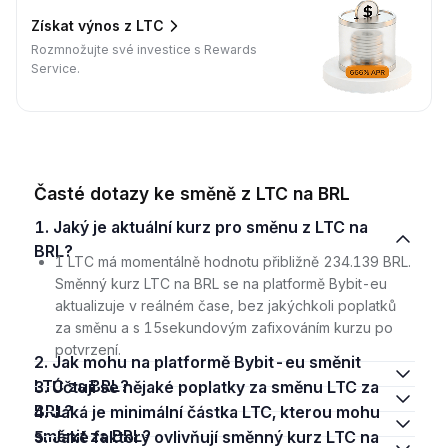
Získat výnos z LTC
Rozmnožujte své investice s Rewards
Service.
Časté dotazy ke směně z LTC na BRL
1. Jaký je aktuální kurz pro směnu z LTC na
BRL?
1 LTC má momentálně hodnotu přibližně 234.139 BRL.
Směnný kurz LTC na BRL se na platformě Bybit-eu
aktualizuje v reálném čase, bez jakýchkoli poplatků
za směnu a s 15sekundovým zafixováním kurzu po
potvrzení.
2. Jak mohu na platformě Bybit-eu směnit
LTC za BRL?
3. Účtují se nějaké poplatky za směnu LTC za
BRL?
4. Jaká je minimální částka LTC, kterou mohu
směnit za BRL?
5. Jaké faktory ovlivňují směnný kurz LTC na