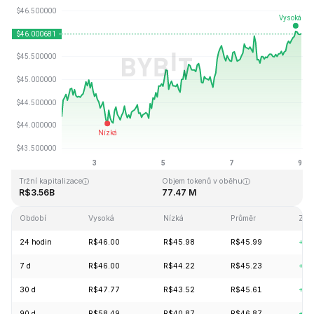
Naposledy aktualizováno: 2026-08-09, 24:37 GMT+0
Historické maximum
Historické minimum
R$410.26
R$1.15
Tržní kapitalizace
Objem tokenů v oběhu
R$3.56B
77.47 M
Období
Vysoká
Nízká
Průměr
Změ
24 hodin
R$46.00
R$45.98
R$45.99
+1.
7 d
R$46.00
R$44.22
R$45.23
+4.
30 d
R$47.77
R$43.52
R$45.61
+5.
90 d
R$58.49
R$40.87
R$46.87
+6.