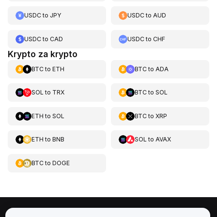
USDC
to
JPY
USDC
to
AUD
USDC
to
CAD
USDC
to
CHF
Krypto za krypto
BTC
to
ETH
BTC
to
ADA
SOL
to
TRX
BTC
to
SOL
ETH
to
SOL
BTC
to
XRP
ETH
to
BNB
SOL
to
AVAX
BTC
to
DOGE