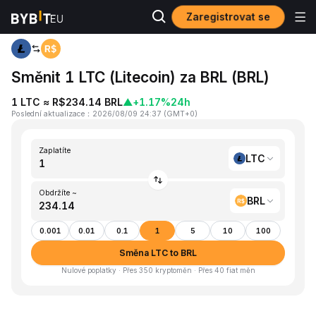
Zaregistrovat se
Domů
LTC to BRL
Směnit 1 LTC (Litecoin) za BRL (BRL)
1 LTC ≈ R$234.14 BRL
▲
+1.17%
24h
Poslední aktualizace
：
2026/08/09 24:37
(
GMT+0
)
Zaplatíte
LTC
Obdržíte ~
BRL
0.001
0.01
0.1
1
5
10
100
Směna LTC to BRL
Nulové poplatky · Přes 350 kryptoměn · Přes 40 fiat měn