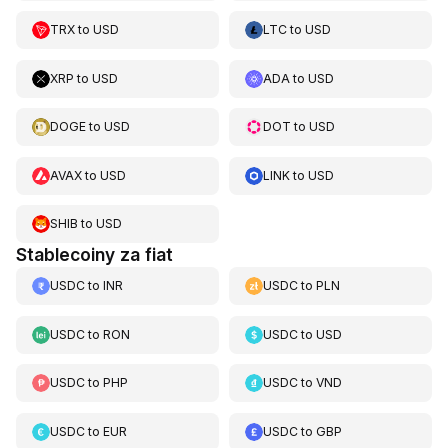
TRX
to
USD
LTC
to
USD
XRP
to
USD
ADA
to
USD
DOGE
to
USD
DOT
to
USD
AVAX
to
USD
LINK
to
USD
SHIB
to
USD
Stablecoiny za fiat
USDC
to
INR
USDC
to
PLN
USDC
to
RON
USDC
to
USD
USDC
to
PHP
USDC
to
VND
USDC
to
EUR
USDC
to
GBP