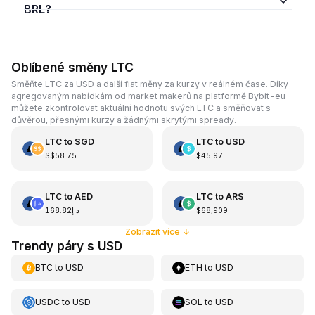
BRL?
Oblíbené směny LTC
Směňte LTC za USD a další fiat měny za kurzy v reálném čase. Díky
agregovaným nabídkám od market makerů na platformě Bybit-eu
můžete zkontrolovat aktuální hodnotu svých LTC a směňovat s
důvěrou, přesnými kurzy a žádnými skrytými spready.
LTC
to
SGD
LTC
to
USD
S$58.75
$45.97
LTC
to
AED
LTC
to
ARS
د.إ168.82
$68,909
Zobrazit více
↓
Trendy páry s USD
BTC
to
USD
ETH
to
USD
USDC
to
USD
SOL
to
USD