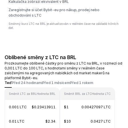
Kalkulačka zobrazí ekvivalent v BRL
Zaregistrujte si účet Bybit-eu pro nákup, prodej nebo
obchodování s LTC
Směnný kurz LTC na BRL je aktualizován v reálném čase na základě tržních
dat.
Oblíbené směny z LTC na BRL
Prozkoumejte oblíbené částky pro směnu z LTC na BRL, v rozmezí od
0,001 LTC do 100 LTC, s hodnotami směny v reálném čase
založenými na agregovaných nabídkách od market makerů na
platformě Bybit-eu.
Teď
Před 24 hodinami
Před 1 měsícem
Před 1 rokem
Směnit LTC za BRL
Hodnota BRL
Směnit BRL za LTC
Hodnota LTC
0.001 LTC
$0.23413911
$1
0.00427097 LTC
0.01 LTC
$2.34
$10
0.0427 LTC