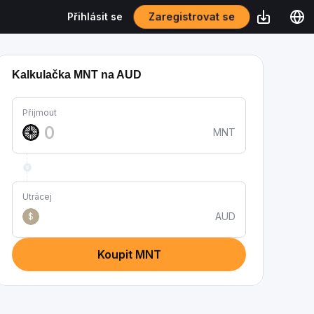
Zaregistrovat se
Přihlásit se
Kalkulačka MNT na AUD
Přijmout
MNT
Utrácej
AUD
$
Koupit MNT