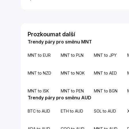
Prozkoumat další
Trendy páry pro směnu MNT
MNT to EUR
MNT to PLN
MNT to JPY
MNT to NZD
MNT to NOK
MNT to AED
MNT to ISK
MNT to PEN
MNT to BGN
Trendy páry pro směnu AUD
BTC to AUD
ETH to AUD
SOL to AUD
ADA to AUD
COQ to AUD
MNT to AUD