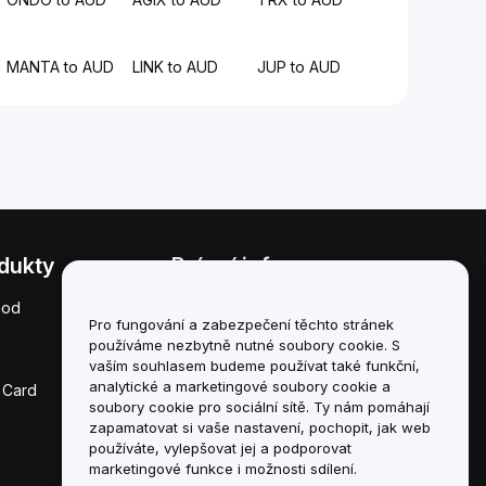
MANTA to AUD
LINK to AUD
JUP to AUD
dukty
Právní informace
hod
Zásady střetu zájmů
Pro fungování a zabezpečení těchto stránek
používáme nezbytně nutné soubory cookie. S
Souhrn zásad úschovy a
správy
vaším souhlasem budeme používat také funkční,
analytické a marketingové soubory cookie a
 Card
Informace o ESG
soubory cookie pro sociální sítě. Ty nám pomáhají
zapamatovat si vaše nastavení, pochopit, jak web
Crypto-Asset White
používáte, vylepšovat jej a podporovat
Papers
marketingové funkce i možnosti sdílení.