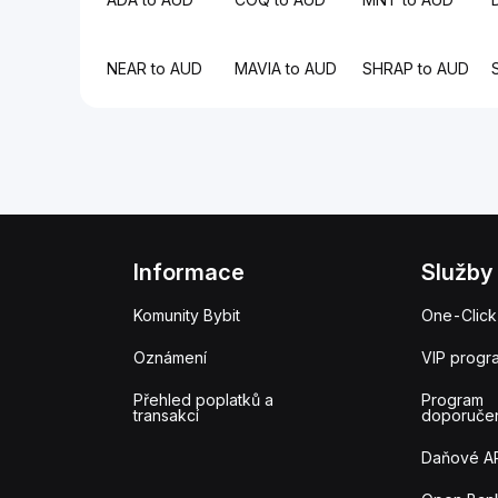
NEAR to AUD
MAVIA to AUD
SHRAP to AUD
Informace
Služby
Komunity Bybit
One-Click
Oznámení
VIP progr
Přehled poplatků a
Program
transakcí
doporuče
Daňové A