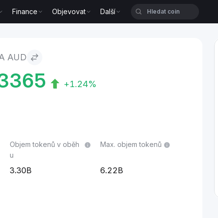
Finance
Objevovat
Další
A AUD
3365
+1.24%
Objem tokenů v oběh
Max. objem tokenů
u
3.30B
6.22B