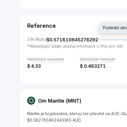
Reference
Poslední o
24h Nízká
$
0.571810645278292
*Následující údaje ukazují informace o trhu pro: eth.
Historické maximum
Historické minimum
$
4.33
$
0.483271
Om Mantle (MNT)
Mantle je kryptoměna, kterou lze převést na AUD (AU
$0.582765962443365 AUD.