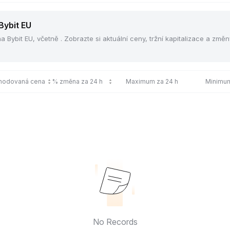
Bybit EU
Bybit EU, včetně . Zobrazte si aktuální ceny, tržní kapitalizace a změn
chodovaná cena
% změna za 24 h
Maximum za 24 h
Minimum
No Records