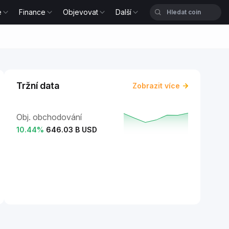
e
Finance
Objevovat
Další
Tržní data
Zobrazit více
Obj. obchodování
10.44
%
646.03 B USD