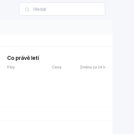
Co právě letí
Páry
Cena
Změna za 24 h