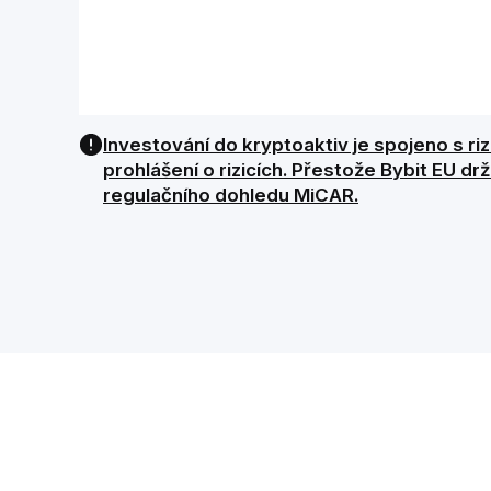
Investování do kryptoaktiv je spojeno s ri
prohlášení o rizicích. Přestože Bybit EU d
regulačního dohledu MiCAR.