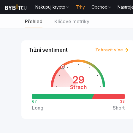
Nakupuj krypto
Trhy
Obchod
Nástroj
Přehled
Klíčové metriky
Tržní sentiment
Zobrazit více
29
Strach
67
33
Long
Short