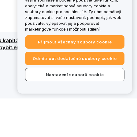
vaším souhlasem budeme používat také funkční,
analytické a marketingové soubory cookie a
soubory cookie pro sociální sítě. Ty nám pomáhají
zapamatovat si vaše nastavení, pochopit, jak web
používáte, vylepšovat jej a podporovat
marketingové funkce i možnosti sdílení.
ho kapitálu. Podrobný přehled naleznete v
Přijmout všechny soubory cookie
a bybit.eu nespadají do působnosti
Odmítnout dodatečné soubory cookie
Nastavení souborů cookie