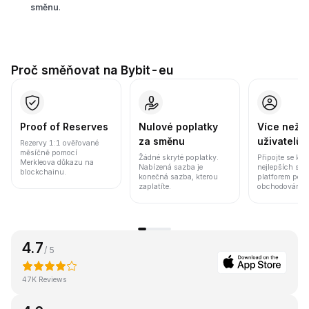
směnu
.
Proč směňovat na Bybit-eu
Proof of Reserves
Nulové poplatky
Více než 8
za směnu
uživatelů
Rezervy 1:1 ověřované
měsíčně pomocí
Žádné skryté poplatky.
Připojte se k j
Merkleova důkazu na
Nabízená sazba je
nejlepších sv
blockchainu.
konečná sazba, kterou
platforem pod
zaplatíte.
obchodování a 
4.7
/ 5
47K Reviews