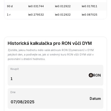
90 d
lei0.031744
lei0.012922
lei0.017811
-
1 r
lei0.279532
lei0.012922
lei0.087025
-
Historická kalkulačka pro RON vůči DYM
Zjistěte, jakou hodnotu mělo vaše aktivum RON (Dymension) v DYM
jakýkoli den, a podívejte se, jak si směnný kurz RON vůči DYM stál v
porovnání s dnešní hodnotou.
Koupit
RON
Dne
Datum