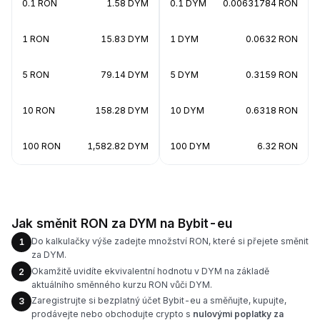
0.1 RON
1.58 DYM
0.1 DYM
0.00631784 RON
1 RON
15.83 DYM
1 DYM
0.0632 RON
5 RON
79.14 DYM
5 DYM
0.3159 RON
10 RON
158.28 DYM
10 DYM
0.6318 RON
100 RON
1,582.82 DYM
100 DYM
6.32 RON
Jak směnit RON za DYM na Bybit-eu
Do kalkulačky výše zadejte množství RON, které si přejete směnit
1
za DYM.
Okamžitě uvidíte ekvivalentní hodnotu v DYM na základě
2
aktuálního směnného kurzu RON vůči DYM.
Zaregistrujte si bezplatný účet Bybit-eu a směňujte, kupujte,
3
prodávejte nebo obchodujte crypto s
nulovými poplatky za