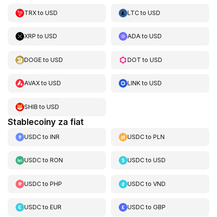
TRX
to
USD
LTC
to
USD
XRP
to
USD
ADA
to
USD
DOGE
to
USD
DOT
to
USD
AVAX
to
USD
LINK
to
USD
SHIB
to
USD
Stablecoiny za fiat
USDC
to
INR
USDC
to
PLN
USDC
to
RON
USDC
to
USD
USDC
to
PHP
USDC
to
VND
USDC
to
EUR
USDC
to
GBP