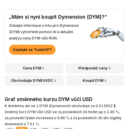
„Mám si nyní koupit Dymension (DYM)?“
Získejte informace o trhu pro Dymension
(DYM) vytvořené pomocí AI a aktuální
analýzu ceny DYM vůči RON.
Zeptejte se TradeGPT
Cena DYM
Předpověď ceny
Obchodujte DYM/USDC
Koupit DYM
Graf směnného kurzu DYM vůči USD
K dnešnímu dni se 1 DYM (Dymension) obchoduje za 0.013922 $.
Směnný kurz DYM vůči USD se za posledních 24 hodin up o 2.46 %,
za poslední týden increased o 6.86 % a za posledních 30 dní slightly
downward o 7.51 %.