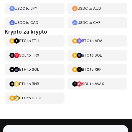
USDC
to
JPY
USDC
to
AUD
USDC
to
CAD
USDC
to
CHF
Krypto za krypto
BTC
to
ETH
BTC
to
ADA
SOL
to
TRX
BTC
to
SOL
ETH
to
SOL
BTC
to
XRP
ETH
to
BNB
SOL
to
AVAX
BTC
to
DOGE