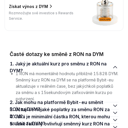
Získat výnos z DYM
Rozmnožujte své investice s Rewards
Service.
Časté dotazy ke směně z RON na DYM
1. Jaký je aktuální kurz pro směnu z RON na
DYM?
1 RON má momentálně hodnotu přibližně 15.828 DYM.
Směnný kurz RON na DYM se na platformě Bybit-eu
aktualizuje v reálném čase, bez jakýchkoli poplatků
za směnu a s 15sekundovým zafixováním kurzu po
potvrzení.
2. Jak mohu na platformě Bybit-eu směnit
RON za DYM?
3. Účtují se nějaké poplatky za směnu RON za
DYM?
4. Jaká je minimální částka RON, kterou mohu
směnit za DYM?
5. Jaké faktory ovlivňují směnný kurz RON na