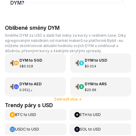
DYM?
Oblíbené směny DYM
Směňte DYM za USD a další fiat měny za kurzy v reálném čase. Díky
agregovaným nabídkám od market makerů na platformě Bybit-eu
můžete zkontrolovat aktuální hodnotu svých DYM a směňovat s
důvěrou, přesnými kurzy a žádnými skrytými spready.
DYM
to
SGD
DYM
to
USD
S$0.018
$0.014
DYM
to
AED
DYM
to
ARS
د.إ0.051
$20.88
Zobrazit více
↓
Trendy páry s USD
BTC
to
USD
ETH
to
USD
USDC
to
USD
SOL
to
USD