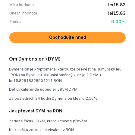
lei15.83
Mělo hodnotu
lei15.83
Dnešní hodnota
+
0.00
%
Změna
Obchodujte hned
Om Dymension (DYM)
Dymension je kryptoměna, kterou lze převést na Rumunský leu
(RON) na Bybit-eu. Aktuální směnný kurz je 1 DYM =
lei15.82818328904211 RON.
Det cirkulerende udbud er 585M DYM.
Za posledních 24 hodin Dymension klesl o 2.16%.
Jak převést DYM na RON
Zadejte částku DYM, kterou chcete převést
Kalkulačka zobrazí ekvivalent v RON