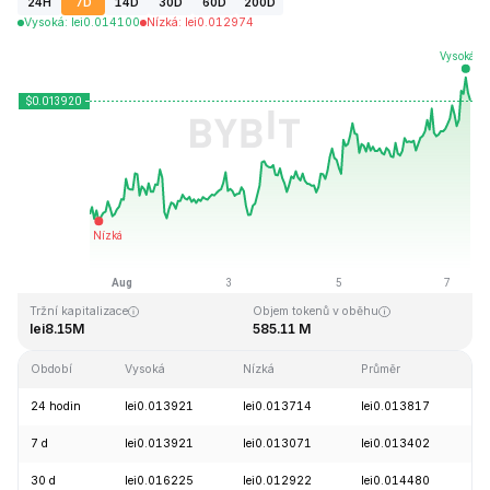
24H
7D
14D
30D
60D
200D
Vysoká
:
lei
0.014100
Nízká
:
lei
0.012974
Naposledy aktualizováno: 2026-08-07, 10:12 GMT+0
Historické maximum
Historické minimum
lei8.50
lei0.012706
Tržní kapitalizace
Objem tokenů v oběhu
lei8.15M
585.11 M
Období
Vysoká
Nízká
Průměr
Z
24 hodin
lei0.013921
lei0.013714
lei0.013817
+
7 d
lei0.013921
lei0.013071
lei0.013402
+
30 d
lei0.016225
lei0.012922
lei0.014480
-