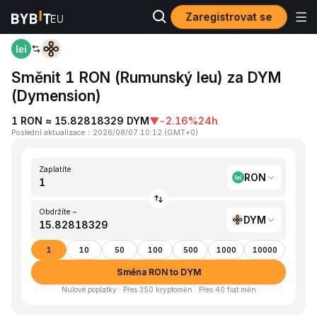
Zaregistrovat se
Domů
RON to DYM
Směnit 1 RON (Rumunský leu) za DYM
(Dymension)
1 RON ≈ 15.82818329 DYM
▼
-2.16%
24h
Poslední aktualizace
：
2026/08/07 10:12
(
GMT+0
)
Zaplatíte
RON
Obdržíte ~
DYM
1
10
50
100
500
1000
10000
Směna RON to DYM
Nulové poplatky · Přes 350 kryptoměn · Přes 40 fiat měn