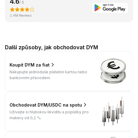
4.6
/ 5
1.4M Reviews
Další způsoby, jak obchodovat DYM
Koupit DYM za fiat
Nakupujte jednoduše platební kartou nebo
bankovním převodem.
Obchodovat DYM/USDC na spotu
Užívejte si hlubokou likviditu a poplatky pro
makery od 0,1 %.