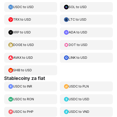
USDC
to
USD
SOL
to
USD
TRX
to
USD
LTC
to
USD
XRP
to
USD
ADA
to
USD
DOGE
to
USD
DOT
to
USD
AVAX
to
USD
LINK
to
USD
SHIB
to
USD
Stablecoiny za fiat
USDC
to
INR
USDC
to
PLN
USDC
to
RON
USDC
to
USD
USDC
to
PHP
USDC
to
VND