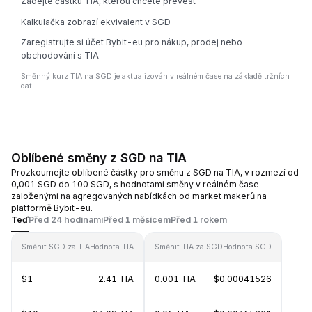
Zadejte částku TIA, kterou chcete převést
Kalkulačka zobrazí ekvivalent v SGD
Zaregistrujte si účet Bybit-eu pro nákup, prodej nebo
obchodování s TIA
Směnný kurz TIA na SGD je aktualizován v reálném čase na základě tržních
dat.
Oblíbené směny z SGD na TIA
Prozkoumejte oblíbené částky pro směnu z SGD na TIA, v rozmezí od
0,001 SGD do 100 SGD, s hodnotami směny v reálném čase
založenými na agregovaných nabídkách od market makerů na
platformě Bybit-eu.
Teď
Před 24 hodinami
Před 1 měsícem
Před 1 rokem
Směnit SGD za TIA
Hodnota TIA
Směnit TIA za SGD
Hodnota SGD
$1
2.41 TIA
0.001 TIA
$0.00041526