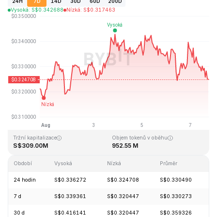
24H
7D
14D
30D
60D
200D
Vysoká
:
S$
0.342688
Nízká
:
S$
0.317463
Naposledy aktualizováno: 2026-08-07, 17:29 GMT+0
Historické maximum
Historické minimum
S$20.85
S$0.279235
Tržní kapitalizace
Objem tokenů v oběhu
S$309.00M
952.55 M
Období
Vysoká
Nízká
Průměr
Z
24 hodin
S$0.336272
S$0.324708
S$0.330490
-
7 d
S$0.339361
S$0.320447
S$0.330273
+
30 d
S$0.416141
S$0.320447
S$0.359326
-