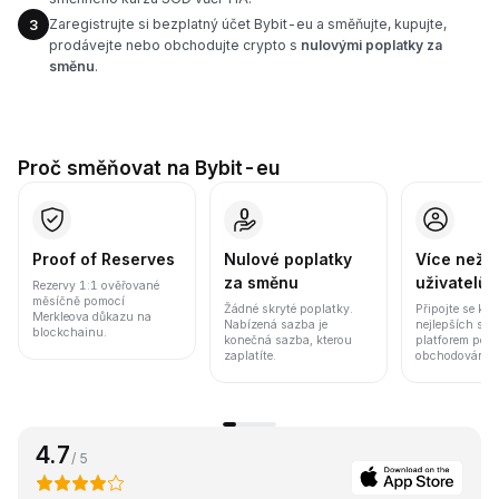
Zaregistrujte si bezplatný účet Bybit-eu a směňujte, kupujte,
3
prodávejte nebo obchodujte crypto s
nulovými poplatky za
směnu
.
Proč směňovat na Bybit-eu
Proof of Reserves
Nulové poplatky
Více než 8
za směnu
uživatelů
Rezervy 1:1 ověřované
měsíčně pomocí
Žádné skryté poplatky.
Připojte se k j
Merkleova důkazu na
Nabízená sazba je
nejlepších sv
blockchainu.
konečná sazba, kterou
platforem pod
zaplatíte.
obchodování a 
4.7
/ 5