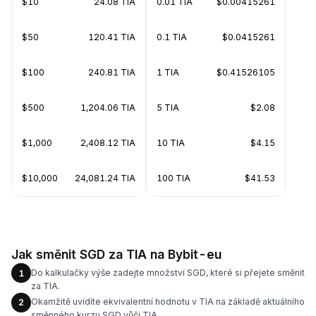
$10
24.08 TIA
0.01 TIA
$0.00415261
$50
120.41 TIA
0.1 TIA
$0.0415261
$100
240.81 TIA
1 TIA
$0.41526105
$500
1,204.06 TIA
5 TIA
$2.08
$1,000
2,408.12 TIA
10 TIA
$4.15
$10,000
24,081.24 TIA
100 TIA
$41.53
Jak směnit SGD za TIA na Bybit-eu
Do kalkulačky výše zadejte množství SGD, které si přejete směnit
1
za TIA.
Okamžitě uvidíte ekvivalentní hodnotu v TIA na základě aktuálního
2
směnného kurzu SGD vůči TIA.