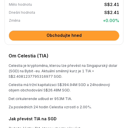
S$2.41
Mělo hodnotu
S$2.41
Dnešní hodnota
+
0.00
%
Změna
Obchodujte hned
Om Celestia (TIA)
Celestia je kryptoměna, kterou lze převést na Singapurský dolar
(SGD) na Bybit-eu. Aktuální směnný kurz je 1 TIA =
S$2.4081237795316977 SGD.
Celestia má tržní kapitalizaci S$394.94M SGD a 24hodinový
objem obchodování S$26.48M SGD.
Det cirkulerende udbud er 953M TIA.
Za posledních 24 hodin Celestia vzrostl o 2.00%.
Jak převést TIA na SGD