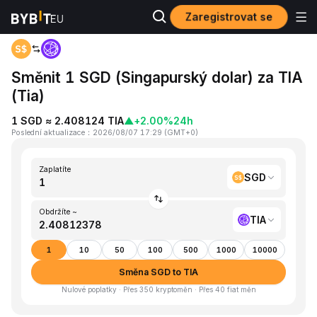
Zaregistrovat se
Domů
SGD to TIA
Směnit 1 SGD (Singapurský dolar) za TIA
(Tia)
1 SGD ≈ 2.408124 TIA
▲
+2.00%
24h
Poslední aktualizace
：
2026/08/07 17:29
(
GMT+0
)
Zaplatíte
SGD
Obdržíte ~
TIA
1
10
50
100
500
1000
10000
Směna SGD to TIA
Nulové poplatky · Přes 350 kryptoměn · Přes 40 fiat měn