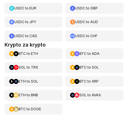
USDC
to
EUR
USDC
to
GBP
USDC
to
JPY
USDC
to
AUD
USDC
to
CAD
USDC
to
CHF
Krypto za krypto
BTC
to
ETH
BTC
to
ADA
SOL
to
TRX
BTC
to
SOL
ETH
to
SOL
BTC
to
XRP
ETH
to
BNB
SOL
to
AVAX
BTC
to
DOGE