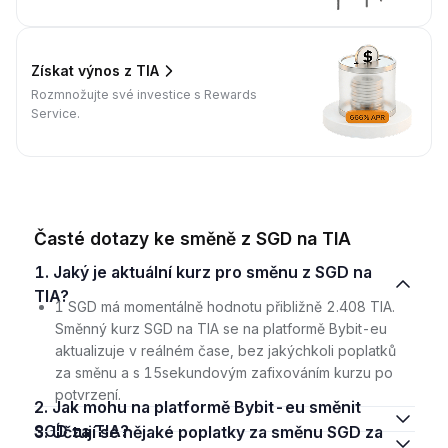
Získat výnos z TIA
Rozmnožujte své investice s Rewards
Service.
Časté dotazy ke směně z SGD na TIA
1. Jaký je aktuální kurz pro směnu z SGD na
TIA?
1 SGD má momentálně hodnotu přibližně 2.408 TIA.
Směnný kurz SGD na TIA se na platformě Bybit-eu
aktualizuje v reálném čase, bez jakýchkoli poplatků
za směnu a s 15sekundovým zafixováním kurzu po
potvrzení.
2. Jak mohu na platformě Bybit-eu směnit
SGD za TIA?
3. Účtují se nějaké poplatky za směnu SGD za