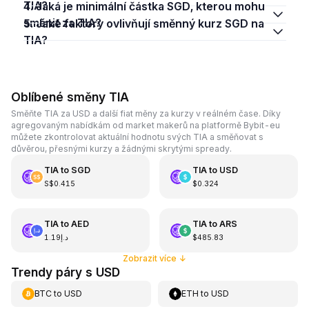
TIA?
4. Jaká je minimální částka SGD, kterou mohu
směnit za TIA?
5. Jaké faktory ovlivňují směnný kurz SGD na
TIA?
Oblíbené směny TIA
Směňte TIA za USD a další fiat měny za kurzy v reálném čase. Díky
agregovaným nabídkám od market makerů na platformě Bybit-eu
můžete zkontrolovat aktuální hodnotu svých TIA a směňovat s
důvěrou, přesnými kurzy a žádnými skrytými spready.
TIA
to
SGD
TIA
to
USD
S$0.415
$0.324
TIA
to
AED
TIA
to
ARS
د.إ1.19
$485.83
Zobrazit více
↓
Trendy páry s USD
BTC
to
USD
ETH
to
USD