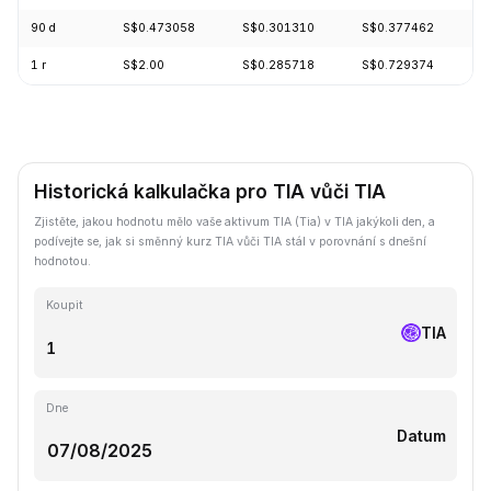
90 d
S$0.473058
S$0.301310
S$0.377462
+
1 r
S$2.00
S$0.285718
S$0.729374
-
Historická kalkulačka pro TIA vůči TIA
Zjistěte, jakou hodnotu mělo vaše aktivum TIA (Tia) v TIA jakýkoli den, a
podívejte se, jak si směnný kurz TIA vůči TIA stál v porovnání s dnešní
hodnotou.
Koupit
TIA
Dne
Datum