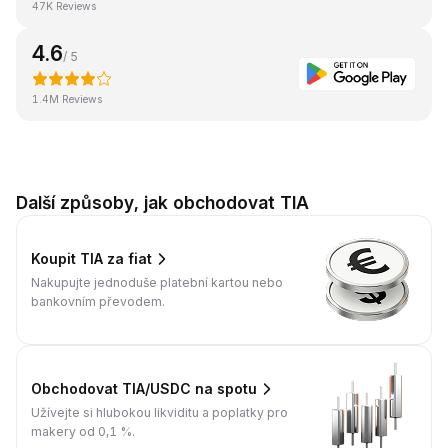
47K Reviews
4.6
/ 5
1.4M Reviews
Další způsoby, jak obchodovat TIA
Koupit TIA za fiat
Nakupujte jednoduše platební kartou nebo
bankovním převodem.
Obchodovat TIA/USDC na spotu
Užívejte si hlubokou likviditu a poplatky pro
makery od 0,1 %.