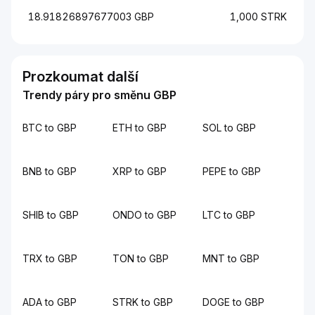
18.91826897677003 GBP
1,000 STRK
Prozkoumat další
Trendy páry pro směnu GBP
BTC to GBP
ETH to GBP
SOL to GBP
BNB to GBP
XRP to GBP
PEPE to GBP
SHIB to GBP
ONDO to GBP
LTC to GBP
TRX to GBP
TON to GBP
MNT to GBP
ADA to GBP
STRK to GBP
DOGE to GBP