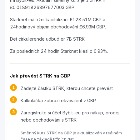
na Bybit-eu. Aktuální směnný kurz je 1 STRK =
£0.01891826897677003 GBP.
Starknet má tržní kapitalizaci £128.51M GBP a
24hodinový objem obchodování £6.93M GBP.
Det cirkulerende udbud er 7B STRK.
Za posledních 24 hodin Starknet klesl o 0.93%.
Jak převést STRK na GBP
1
Zadejte částku STRK, kterou chcete převést
2
Kalkulačka zobrazí ekvivalent v GBP
3
Zaregistrujte si účet Bybit-eu pro nákup, prodej
nebo obchodování s STRK
Směnný kurz STRK na GBP je aktualizován v reálném
čase na základě tržních dat.