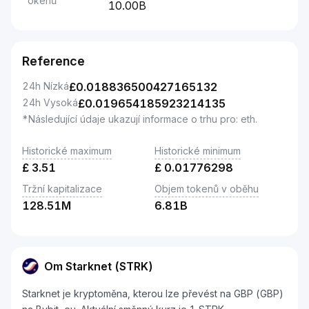
okenů
10.00B
Reference
24h Nízká
£
0.018836500427165132
24h Vysoká
£
0.019654185923214135
*Následující údaje ukazují informace o trhu pro: eth.
Historické maximum
Historické minimum
£
3.51
£
0.01776298
Tržní kapitalizace
Objem tokenů v oběhu
128.51M
6.81B
Om Starknet (STRK)
Starknet je kryptoměna, kterou lze převést na GBP (GBP)