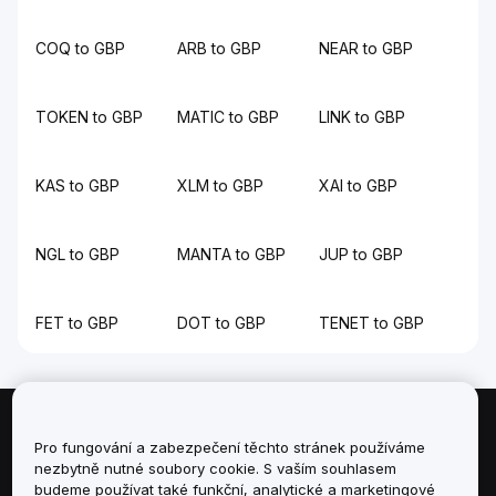
COQ to GBP
ARB to GBP
NEAR to GBP
TOKEN to GBP
MATIC to GBP
LINK to GBP
KAS to GBP
XLM to GBP
XAI to GBP
NGL to GBP
MANTA to GBP
JUP to GBP
FET to GBP
DOT to GBP
TENET to GBP
Informace
Pro fungování a zabezpečení těchto stránek používáme
nezbytně nutné soubory cookie. S vaším souhlasem
budeme používat také funkční, analytické a marketingové
Služby