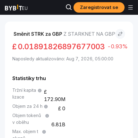
Zaregistrovat se
Trhy
Cena Starknet STRK
Starknet to GBP
Směnit STRK za GBP
Z STARKNET NA GBP
£
0.01891826897677003
-0.93%
Naposledy aktualizováno: Aug 7, 2026, 05:00:00
Statistiky trhu
Tržní kapita
lizace
172.90M
Objem za 24 h
0
Objem tokenů
v oběhu
6.81B
Max. objem t