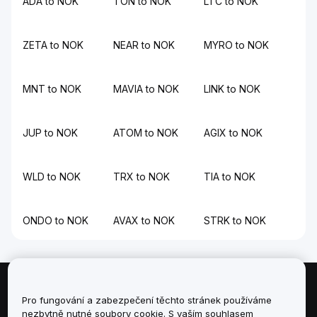
ADA to NOK
TON to NOK
LTC to NOK
ZETA to NOK
NEAR to NOK
MYRO to NOK
MNT to NOK
MAVIA to NOK
LINK to NOK
JUP to NOK
ATOM to NOK
AGIX to NOK
WLD to NOK
TRX to NOK
TIA to NOK
ONDO to NOK
AVAX to NOK
STRK to NOK
Informace
Pro fungování a zabezpečení těchto stránek používáme
nezbytně nutné soubory cookie. S vaším souhlasem