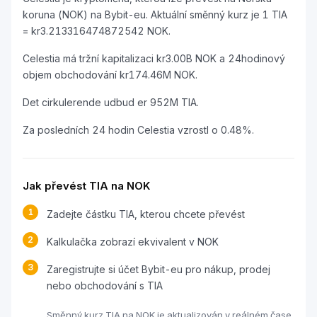
koruna (NOK) na Bybit-eu. Aktuální směnný kurz je 1 TIA
= kr3.213316474872542 NOK.
Celestia má tržní kapitalizaci kr3.00B NOK a 24hodinový
objem obchodování kr174.46M NOK.
Det cirkulerende udbud er 952M TIA.
Za posledních 24 hodin Celestia vzrostl o 0.48%.
Jak převést TIA na NOK
1
Zadejte částku TIA, kterou chcete převést
2
Kalkulačka zobrazí ekvivalent v NOK
3
Zaregistrujte si účet Bybit-eu pro nákup, prodej
nebo obchodování s TIA
Směnný kurz TIA na NOK je aktualizován v reálném čase