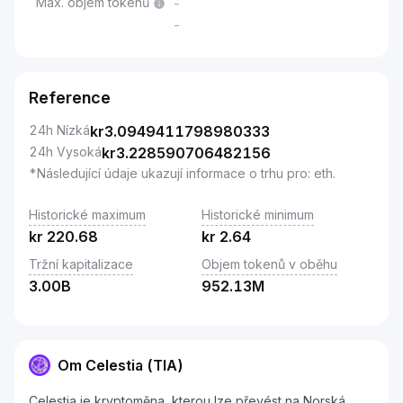
Max. objem tokenů
-
-
Reference
24h Nízká
kr
3.0949411798980333
24h Vysoká
kr
3.228590706482156
*Následující údaje ukazují informace o trhu pro: eth.
Historické maximum
Historické minimum
kr
220.68
kr
2.64
Tržní kapitalizace
Objem tokenů v oběhu
3.00B
952.13M
Om Celestia (TIA)
Celestia je kryptoměna, kterou lze převést na Norská