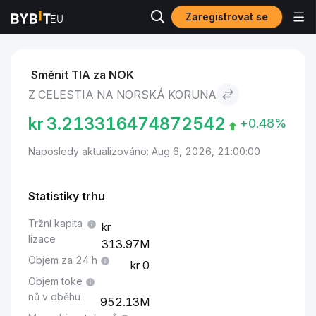
Zaregistrovat se
Trhy
Cena Celestia TIA
Celestia to Norská koruna
Směnit TIA za NOK
Z CELESTIA NA NORSKÁ KORUNA
kr
3.213316474872542
+0.48%
Naposledy aktualizováno: Aug 6, 2026, 21:00:00
Statistiky trhu
Tržní kapita
lizace
313.97M
Objem za 24 h
0
Objem toke
nů v oběhu
952.13M