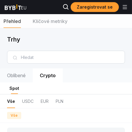
Zaregistrovat se
Přehled
Klíčové metriky
Trhy
Oblíbené
Crypto
Spot
Vše
USDC
EUR
PLN
Vše