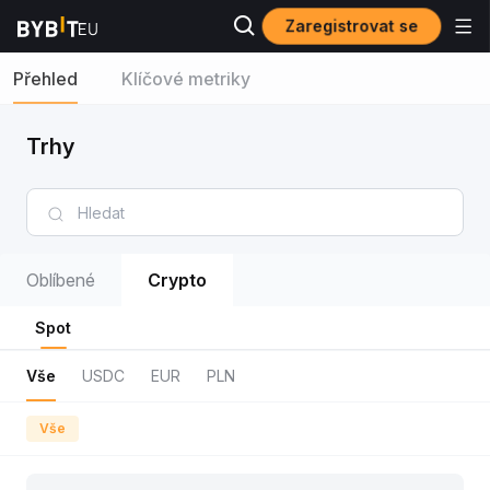
Zaregistrovat se
Přehled
Klíčové metriky
Trhy
Oblíbené
Crypto
Spot
Vše
USDC
EUR
PLN
Vše