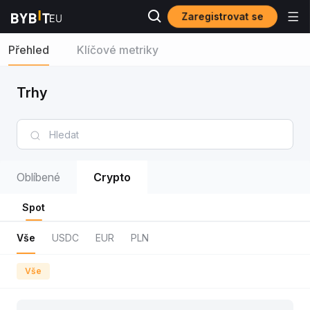
Zaregistrovat se
Přehled
Klíčové metriky
Trhy
Oblíbené
Crypto
Spot
Vše
USDC
EUR
PLN
Vše