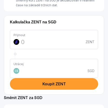
Směnný kurz ZENT na SGD je aktualizován v reálném
čase na základě tržních dat.
Kalkulačka ZENT na SGD
Přijmout
ZENT
Utrácej
SGD
S$
Koupit ZENT
Směnit ZENT za SGD