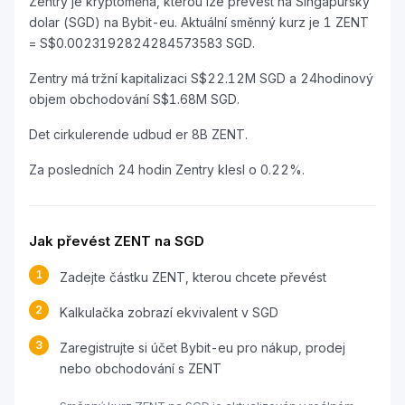
Zentry je kryptoměna, kterou lze převést na Singapurský
dolar (SGD) na Bybit-eu. Aktuální směnný kurz je 1 ZENT
= S$0.0023192824284573583 SGD.
Zentry má tržní kapitalizaci S$22.12M SGD a 24hodinový
objem obchodování S$1.68M SGD.
Det cirkulerende udbud er 8B ZENT.
Za posledních 24 hodin Zentry klesl o 0.22%.
Jak převést ZENT na SGD
1
Zadejte částku ZENT, kterou chcete převést
2
Kalkulačka zobrazí ekvivalent v SGD
3
Zaregistrujte si účet Bybit-eu pro nákup, prodej
nebo obchodování s ZENT