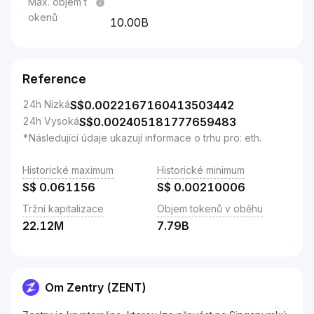
Max. objem t
okenů
10.00B
Reference
24h Nízká
S$
0.0022167160413503442
24h Vysoká
S$
0.002405181777659483
*Následující údaje ukazují informace o trhu pro: eth.
Historické maximum
Historické minimum
S$
0.061156
S$
0.00210006
Tržní kapitalizace
Objem tokenů v oběhu
22.12M
7.79B
Om Zentry (ZENT)