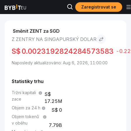
Zaregistrovat se
Trhy
Cena Zentry ZENT
Zentry to Singapurský dolar
Směnit ZENT za SGD
Z ZENTRY NA SINGAPURSKÝ DOLAR
S$
0.0023192824284573583
-0.2
Naposledy aktualizováno: Aug 6, 2026, 11:00:00
Statistiky trhu
Tržní kapitali
zace
17.25M
Objem za 24 h
0
Objem tokenů
v oběhu
7.79B