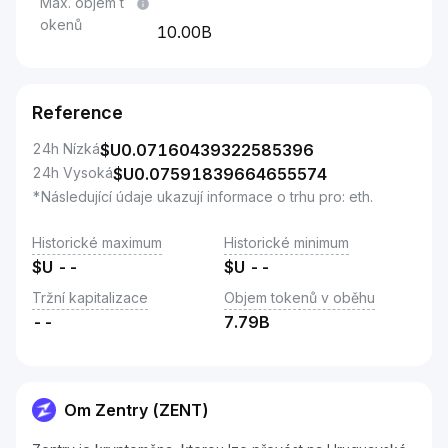
Max. objem t
okenů
10.00B
Reference
24h Nízká
$U
0.07160439322585396
24h Vysoká
$U
0.07591839664655574
*Následující údaje ukazují informace o trhu pro: eth.
Historické maximum
Historické minimum
$U
--
$U
--
Tržní kapitalizace
Objem tokenů v oběhu
--
7.79B
Om Zentry (ZENT)