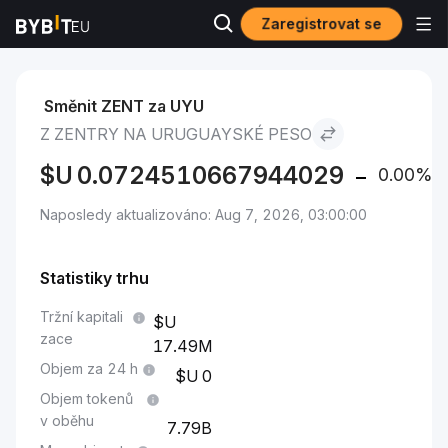
Zaregistrovat se
Trhy
Cena Zentry ZENT
Zentry to Uruguayské peso
Směnit ZENT za UYU
Z ZENTRY NA URUGUAYSKÉ PESO
$U
0.0724510667944029
0.00%
Naposledy aktualizováno: Aug 7, 2026, 03:00:00
Statistiky trhu
Tržní kapitali
zace
17.49M
Objem za 24 h
0
Objem tokenů
v oběhu
7.79B