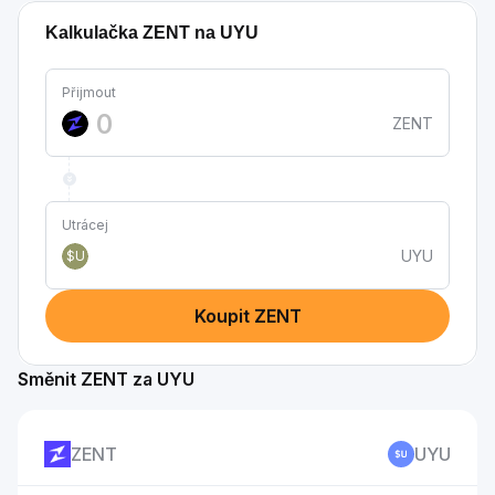
Kalkulačka ZENT na UYU
Přijmout
ZENT
Utrácej
UYU
$U
Koupit ZENT
Směnit ZENT za UYU
ZENT
UYU