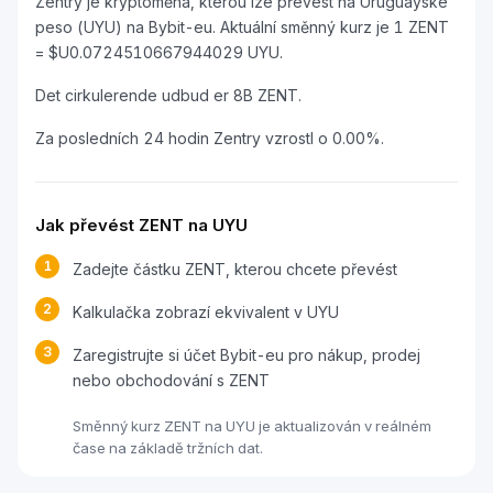
Zentry je kryptoměna, kterou lze převést na Uruguayské
peso (UYU) na Bybit-eu. Aktuální směnný kurz je 1 ZENT
= $U0.0724510667944029 UYU.
Det cirkulerende udbud er 8B ZENT.
Za posledních 24 hodin Zentry vzrostl o 0.00%.
Jak převést ZENT na UYU
1
Zadejte částku ZENT, kterou chcete převést
2
Kalkulačka zobrazí ekvivalent v UYU
3
Zaregistrujte si účet Bybit-eu pro nákup, prodej
nebo obchodování s ZENT
Směnný kurz ZENT na UYU je aktualizován v reálném
čase na základě tržních dat.