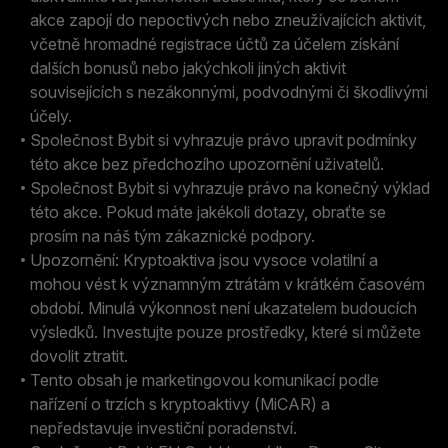
akce zapojí do nepoctivých nebo zneužívajících aktivit,
včetně hromadné registrace účtů za účelem získání
dalších bonusů nebo jakýchkoli jiných aktivit
souvisejících s nezákonnými, podvodnými či škodlivými
účely.
Společnost Bybit si vyhrazuje právo upravit podmínky
této akce bez předchozího upozornění uživatelů.
Společnost Bybit si vyhrazuje právo na konečný výklad
této akce. Pokud máte jakékoli dotazy, obraťte se
prosím na náš tým zákaznické podpory.
Upozornění: Kryptoaktiva jsou vysoce volatilní a
mohou vést k významným ztrátám v krátkém časovém
období. Minulá výkonnost není ukazatelem budoucích
výsledků. Investujte pouze prostředky, které si můžete
dovolit ztratit.
Tento obsah je marketingovou komunikací podle
nařízení o trzích s kryptoaktivy (MiCAR) a
nepředstavuje investiční poradenství.