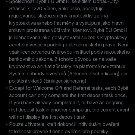
Společnost Bybit EU GmbH, se sídlem Donau-City-
Strasse 7, 1220 Vídeň, Rakousko, poskytuje
regulovanou službu směny kryptoaktiv za jiná
kryptoaktiva a/nebo fiat měny a vystupuje jako hlavní
smluvní protistrana vůči vám, klientovi. Bybit EU GmbH
je licencována jako poskytovatel služeb s kryptoaktivy
a/nebo investiční podnik podle rakouského práva. Není
však licencovanou úvěrovou institucí podle rakouského
bankovního zákona. Z tohoto důvodu se na vaše
kryptoaktiva ani fiat zůstatky na platformě nevztahuje
Systém náhrady investorů (Anlegerentschädigung) ani
pojištění vkladů (Einlagensicherung).
Except for Welcome Gift and Referral tasks, each Bybit
account can only complete the first deposit task once.
If you have already completed it, or have an ongoing
first deposit task in another campaign, the current event
will not display the first deposit task.
Pouze uživatelé, kteří dokončili individuální ověření
totožnosti úrovně 1 nebo ověření pro podniky.