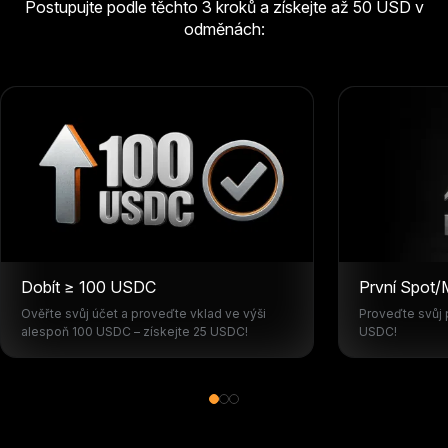
Postupujte podle těchto 3 kroků a získejte až 50 USD v
odměnách:
Dobít ≥ 100 USDC
První Spot/
Ověřte svůj účet a proveďte vklad ve výši
Proveďte svůj 
alespoň 100 USDC – získejte 25 USDC!
USDC!