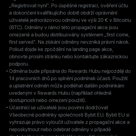
„Registrovat nyní“. Po úspěšné registraci, ověření účtu
a dokončení kvalifikujícího dobití obdrží oprávnění
uživatelé jednorázovou odměnu ve výši 20 € v Bitcoinu
(BTC). Odměny v rámci této propagační akce jsou
omezené a budou distribuovány systémem „first come,
first served“. Na získání odměny nevzniká právní nárok.
Pokud dojde ke zpoždění na landing page akce,
obnovte prosím stránku nebo kontaktujte zákaznickou
podporu.
Odměna bude připsána do Rewards Hubu nejpozději do
14 pracovních dnů po splnění podmínek účasti. Použití
a uplatnění odměn může podléhat dalším podmínkám
uvedeným v Rewards Hubu (například ohledně
dostupnosti nebo omezení použití).
Účastnící se uživatelé jsou povinni dodržovat
Všeobecné podmínky společnosti Bybit EU. Bybit EU si
vyhrazuje právo vyloučit uživatele z propagační akce a
neposkytnout nebo odebrat odměny v případě