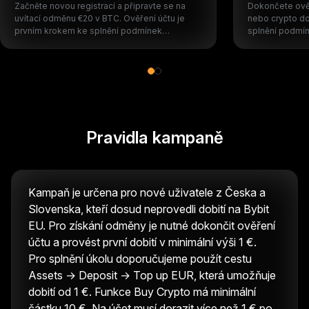
Začněte novou registrací a připravte se na
Dokončete ověř
uvítací odměnu €20 v BTC. Ověření účtu je
nebo crypto dob
prvním krokem ke splnění podmínek
splnění podmín
kampaně.
jako odměnu.
Pravidla kampaně
Kampaň je určena pro nové uživatele z Česka a
Slovenska, kteří dosud neprovedli dobití na Bybit
EU. Pro získání odměny je nutné dokončit ověření
účtu a provést první dobití v minimální výši 1 €.
Pro splnění úkolu doporučujeme použít cestu
Assets → Deposit → Top up EUR, která umožňuje
dobití od 1 €. Funkce Buy Crypto má minimální
částku 10 €. Na účet musí dorazit více než 1 € po