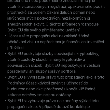
skutečného nebo podezřelého zneužití, mimo jiné
včetně: vícenásobných registrací, opakovaného použití
prostředků za účelem získání dalších odměn nebo
jakýchkoli jiných podvodných, nezákonných či
zneužívajících aktivit. O těchto případech rozhoduje
Bybit EU dle svého přiměřeného uvážení.
Účast v této propagační akci nezakládá žádné
očekávání zisku a nepředstavuje finanční ani investiční
příležitost.
Bybit EU poskytuje služby související s kryptoaktivy,
včetně custody služeb, směny kryptoaktiv a
souvisejících služeb. Bybit EU neposkytuje investiční
poradenství ani služby správy portfolia.
Bybit EU si vyhrazuje právo tuto propagační akci a tyto
Podmínky účasti kdykoli změnit s účinností do
budoucna nebo akci předčasně ukončit. Již řádně
získané odměny tím nejsou dotčeny.
Bybit EU si vyhrazuje právo na konečný výklad této
propagační akce. V případě dotazů kontaktujte