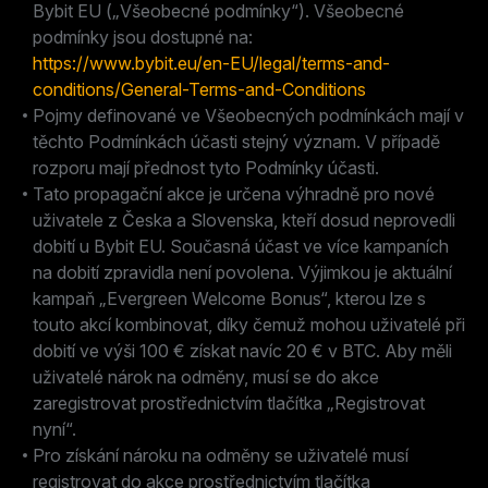
Bybit EU („Všeobecné podmínky“). Všeobecné
podmínky jsou dostupné na:
https://www.bybit.eu/en-EU/legal/terms-and-
conditions/General-Terms-and-Conditions
Pojmy definované ve Všeobecných podmínkách mají v
těchto Podmínkách účasti stejný význam. V případě
rozporu mají přednost tyto Podmínky účasti.
Tato propagační akce je určena výhradně pro nové
uživatele z Česka a Slovenska, kteří dosud neprovedli
dobití u Bybit EU. Současná účast ve více kampaních
na dobití zpravidla není povolena. Výjimkou je aktuální
kampaň „Evergreen Welcome Bonus“, kterou lze s
touto akcí kombinovat, díky čemuž mohou uživatelé při
dobití ve výši 100 € získat navíc 20 € v BTC. Aby měli
uživatelé nárok na odměny, musí se do akce
zaregistrovat prostřednictvím tlačítka „Registrovat
nyní“.
Pro získání nároku na odměny se uživatelé musí
registrovat do akce prostřednictvím tlačítka