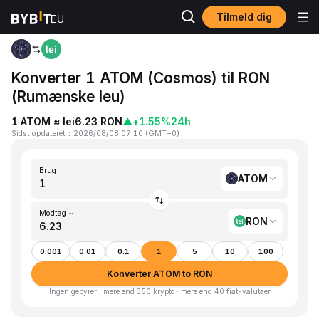
Tilmeld dig
Hjem
ATOM to RON
Konverter 1 ATOM (Cosmos) til RON
(Rumænske leu)
1 ATOM ≈ lei6.23 RON
▲
+1.55%
24h
Sidst opdateret
：
2026/08/08 07:10
(
GMT+0
)
Brug
ATOM
Modtag ~
RON
0.001
0.01
0.1
1
5
10
100
Konverter ATOM to RON
Ingen gebyrer · mere end 350 krypto · mere end 40 fiat-valutaer