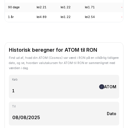
90 dage
lei2.21
lei1.22
lei1.71
-22
1 år
lei4.89
lei1.22
lei2.54
-69
Historisk beregner for ATOM til RON
Find ud af, hvad din ATOM (Cosmos) var værd i RON på en vilkårlig tidligere
dato, og se, hvordan valutakursen for ATOM til RON er sammenlignet med
værdien i dag.
Køb
ATOM
Til
Dato