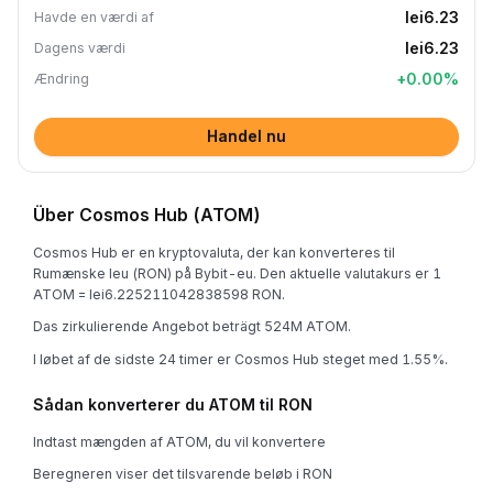
lei6.23
Havde en værdi af
lei6.23
Dagens værdi
+
0.00
%
Ændring
Handel nu
Über Cosmos Hub (ATOM)
Cosmos Hub er en kryptovaluta, der kan konverteres til
Rumænske leu (RON) på Bybit-eu. Den aktuelle valutakurs er 1
ATOM = lei6.225211042838598 RON.
Das zirkulierende Angebot beträgt 524M ATOM.
I løbet af de sidste 24 timer er Cosmos Hub steget med 1.55%.
Sådan konverterer du ATOM til RON
Indtast mængden af ATOM, du vil konvertere
Beregneren viser det tilsvarende beløb i RON