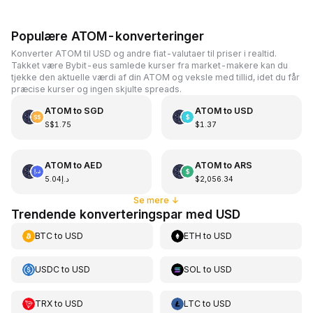
Populære ATOM-konverteringer
Konverter ATOM til USD og andre fiat-valutaer til priser i realtid.
Takket være Bybit-eus samlede kurser fra market-makere kan du
tjekke den aktuelle værdi af din ATOM og veksle med tillid, idet du får
præcise kurser og ingen skjulte spreads.
ATOM
to
SGD
ATOM
to
USD
S$1.75
$1.37
ATOM
to
AED
ATOM
to
ARS
د.إ5.04
$2,056.34
Se mere
↓
Trendende konverteringspar med USD
BTC
to
USD
ETH
to
USD
USDC
to
USD
SOL
to
USD
TRX
to
USD
LTC
to
USD