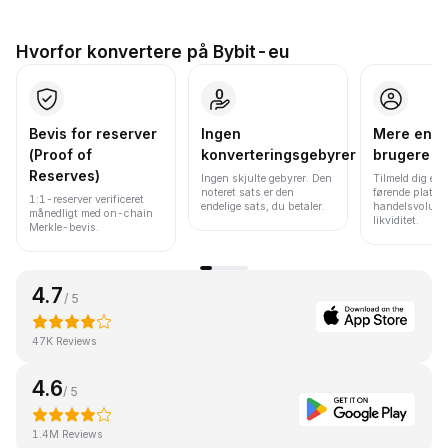
Hvorfor konvertere på Bybit-eu
Bevis for reserver
Ingen
Mere end 
(Proof of
konverteringsgebyrer
brugere
Reserves)
Ingen skjulte gebyrer. Den
Tilmeld dig en 
noteret sats er den
førende platfo
1:1-reserver verificeret
endelige sats, du betaler.
handelsvolume
månedligt med on-chain
likviditet.
Merkle-bevis.
4.7
/ 5
47K Reviews
4.6
/ 5
1.4M Reviews