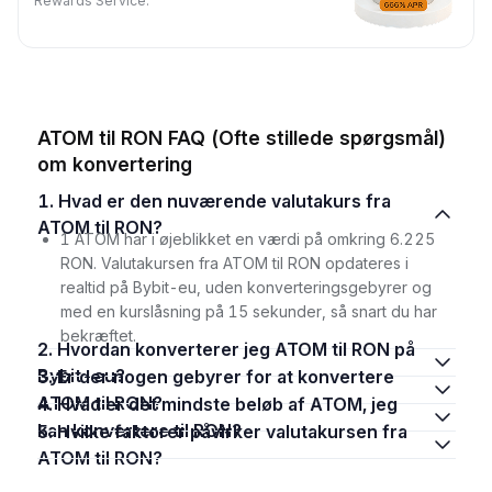
Rewards Service.
ATOM til RON FAQ (Ofte stillede spørgsmål)
om konvertering
1. Hvad er den nuværende valutakurs fra
ATOM til RON?
1 ATOM har i øjeblikket en værdi på omkring 6.225
RON. Valutakursen fra ATOM til RON opdateres i
realtid på Bybit-eu, uden konverteringsgebyrer og
med en kurslåsning på 15 sekunder, så snart du har
bekræftet.
2. Hvordan konverterer jeg ATOM til RON på
Bybit-eu?
3. Er der nogen gebyrer for at konvertere
ATOM til RON?
4. Hvad er det mindste beløb af ATOM, jeg
kan konvertere til RON?
5. Hvilke faktorer påvirker valutakursen fra
ATOM til RON?