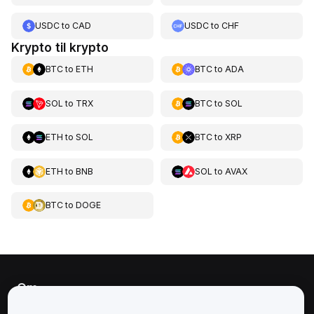
USDC
to
CAD
USDC
to
CHF
Krypto til krypto
BTC
to
ETH
BTC
to
ADA
SOL
to
TRX
BTC
to
SOL
ETH
to
SOL
BTC
to
XRP
ETH
to
BNB
SOL
to
AVAX
BTC
to
DOGE
Om