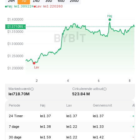
24H
7D
14D
30D
60D
200D
Høj
:
lei
1.389224
Lav
:
lei
1.220260
Sidst opdateret: 2026-08-08, 07:10 GMT+0
All Time High
All Time Low
lei43.84
lei1.16
Markedsværdi
Cirkulerende udbud
lei718.70M
523.84 M
Periode
Høj
Lav
Gennemsnit
Ændr
24 Timer
lei1.37
lei1.37
lei1.37
+1.
7 dage
lei1.38
lei1.22
lei1.33
+11
30 dage
lei1.59
lei1.22
lei1.42
-12