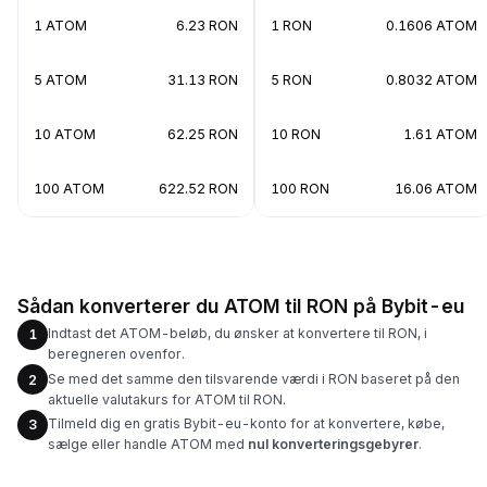
1 ATOM
6.23 RON
1 RON
0.1606 ATOM
5 ATOM
31.13 RON
5 RON
0.8032 ATOM
10 ATOM
62.25 RON
10 RON
1.61 ATOM
100 ATOM
622.52 RON
100 RON
16.06 ATOM
Sådan konverterer du ATOM til RON på Bybit-eu
Indtast det ATOM-beløb, du ønsker at konvertere til RON, i
1
beregneren ovenfor.
Se med det samme den tilsvarende værdi i RON baseret på den
2
aktuelle valutakurs for ATOM til RON.
Tilmeld dig en gratis Bybit-eu-konto for at konvertere, købe,
3
sælge eller handle ATOM med
nul konverteringsgebyrer
.