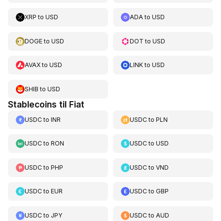
XRP
to
USD
ADA
to
USD
DOGE
to
USD
DOT
to
USD
AVAX
to
USD
LINK
to
USD
SHIB
to
USD
Stablecoins til Fiat
USDC
to
INR
USDC
to
PLN
USDC
to
RON
USDC
to
USD
USDC
to
PHP
USDC
to
VND
USDC
to
EUR
USDC
to
GBP
USDC
to
JPY
USDC
to
AUD