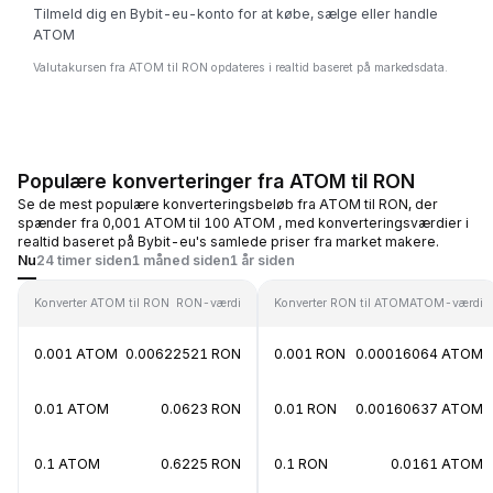
Tilmeld dig en Bybit-eu-konto for at købe, sælge eller handle
ATOM
Valutakursen fra ATOM til RON opdateres i realtid baseret på markedsdata.
Populære konverteringer fra ATOM til RON
Se de mest populære konverteringsbeløb fra ATOM til RON, der
spænder fra 0,001 ATOM til 100 ATOM , med konverteringsværdier i
realtid baseret på Bybit-eu's samlede priser fra market makere.
Nu
24 timer siden
1 måned siden
1 år siden
Konverter ATOM til RON
RON-værdi
Konverter RON til ATOM
ATOM-værdi
0.001 ATOM
0.00622521 RON
0.001 RON
0.00016064 ATOM
0.01 ATOM
0.0623 RON
0.01 RON
0.00160637 ATOM
0.1 ATOM
0.6225 RON
0.1 RON
0.0161 ATOM