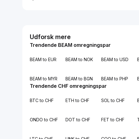
Udforsk mere
Trendende BEAM omregningspar
BEAM to EUR
BEAM to NOK
BEAM to USD
BEAM to MYR
BEAM to BGN
BEAM to PHP
Trendende CHF omregningspar
BTC to CHF
ETH to CHF
SOL to CHF
ONDO to CHF
DOT to CHF
FET to CHF
LTC to CHF
LINK to CHF
COQ to CHF