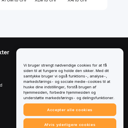
kter
Juridisk
Politik om
Vi bruger strengt nødvendige cookies for at få
interessekonflikter
siden til at fungere og holde den sikker. Med dit
samtykke bruger vi også funktions-, analyse-,
Oversigt over politikken for
markedsførings- og sociale medie-cookies til at
opbevaring og
rd
administration
huske dine indstillinger, forstå brugen af
hjemmesiden, forbedre hjemmesiden og
ESG-oplysninger
understøtte markedsførings- og delingsfunktioner.
Crypto-Asset White Papers
Accepter alle cookies
Afvis yderligere cookies