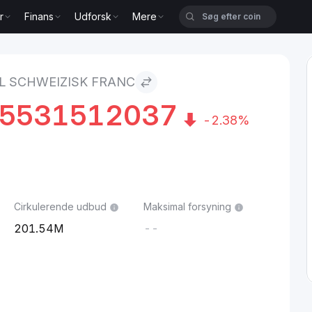
r
Finans
Udforsk
Mere
anc
L SCHWEIZISK FRANC
55531512037
-2.38%
Cirkulerende udbud
Maksimal forsyning
201.54M
--