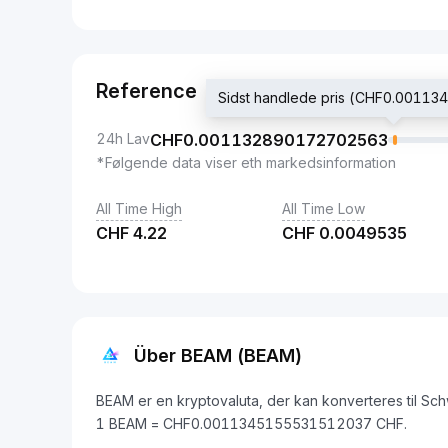
Reference
Sidst handlede pris (CHF0.0011
24h Lav
CHF
0.001132890172702563
*Følgende data viser eth markedsinformation
All Time High
All Time Low
CHF
4.22
CHF
0.0049535
Über BEAM (BEAM)
BEAM er en kryptovaluta, der kan konverteres til Sch
1 BEAM = CHF0.0011345155531512037 CHF.