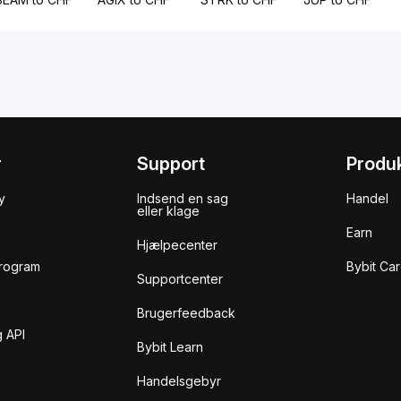
r
Support
Produ
y
Indsend en sag
Handel
eller klage
Earn
Hjælpecenter
rogram
Bybit Ca
Supportcenter
Brugerfeedback
 API
Bybit Learn
Handelsgebyr