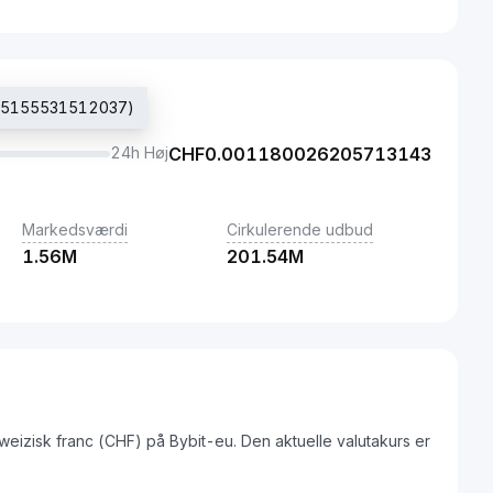
345155531512037)
24h Høj
CHF
0.001180026205713143
Markedsværdi
Cirkulerende udbud
1.56M
201.54M
weizisk franc (CHF) på Bybit-eu. Den aktuelle valutakurs er