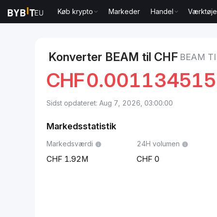
Køb krypto
Markeder
Handel
Værktøje
Markeder
BEAM Pris BEAM
BEAM to Schweizisk fr
Konverter BEAM til CHF
BEAM TI
CHF
0.00113451
Sidst opdateret: Aug 7, 2026, 03:00:00
Markedsstatistik
Markedsværdi
24H volumen
1.92M
0