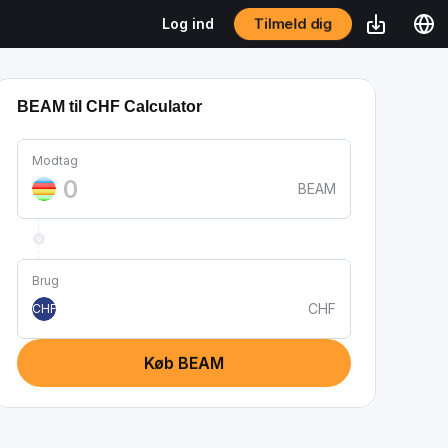
Tilmeld dig
Log ind
BEAM til CHF Calculator
Modtag
BEAM
Brug
CHF
CHF
Køb BEAM