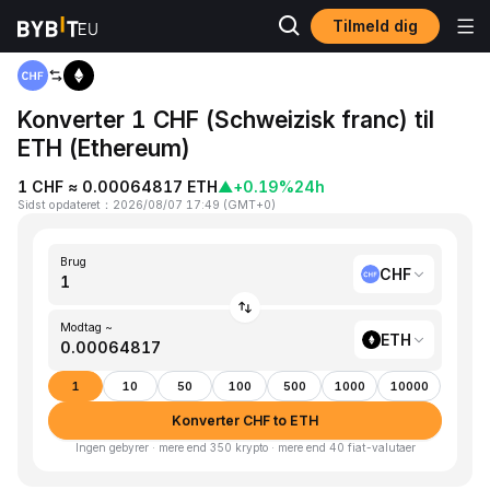
Tilmeld dig
Hjem
CHF to ETH
Konverter 1 CHF (Schweizisk franc) til
ETH (Ethereum)
1 CHF ≈ 0.00064817 ETH
▲
+0.19%
24h
Sidst opdateret
：
2026/08/07 17:49
(
GMT+0
)
Brug
CHF
Modtag ~
ETH
1
10
50
100
500
1000
10000
Konverter CHF to ETH
Ingen gebyrer · mere end 350 krypto · mere end 40 fiat-valutaer