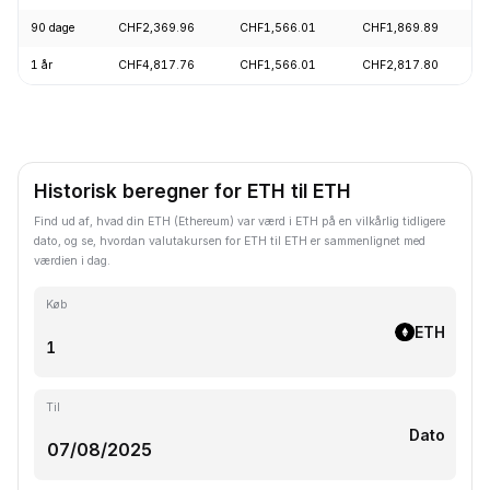
90 dage
CHF2,369.96
CHF1,566.01
CHF1,869.89
1 år
CHF4,817.76
CHF1,566.01
CHF2,817.80
Historisk beregner for ETH til ETH
Find ud af, hvad din ETH (Ethereum) var værd i ETH på en vilkårlig tidligere
dato, og se, hvordan valutakursen for ETH til ETH er sammenlignet med
værdien i dag.
Køb
ETH
Til
Dato