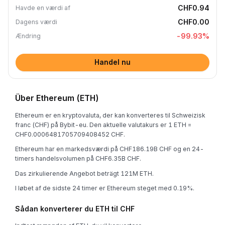
CHF0.94
Havde en værdi af
CHF0.00
Dagens værdi
-99.93
%
Ændring
Handel nu
Über Ethereum (ETH)
Ethereum er en kryptovaluta, der kan konverteres til Schweizisk
franc (CHF) på Bybit-eu. Den aktuelle valutakurs er 1 ETH =
CHF0.0006481705709408452 CHF.
Ethereum har en markedsværdi på CHF186.19B CHF og en 24-
timers handelsvolumen på CHF6.35B CHF.
Das zirkulierende Angebot beträgt 121M ETH.
I løbet af de sidste 24 timer er Ethereum steget med 0.19%.
Sådan konverterer du ETH til CHF