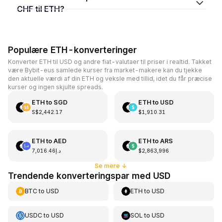
CHF til ETH?
Populære ETH-konverteringer
Konverter ETH til USD og andre fiat-valutaer til priser i realtid. Takket
være Bybit-eus samlede kurser fra market-makere kan du tjekke
den aktuelle værdi af din ETH og veksle med tillid, idet du får præcise
kurser og ingen skjulte spreads.
ETH
to
SGD
ETH
to
USD
S$2,442.17
$1,910.31
ETH
to
AED
ETH
to
ARS
د.إ7,016.46
$2,863,996
Se mere
↓
Trendende konverteringspar med USD
BTC
to
USD
ETH
to
USD
USDC
to
USD
SOL
to
USD