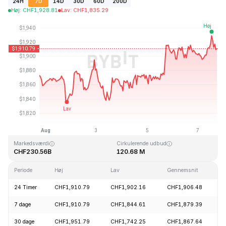
24H
7D
14D
30D
60D
200D
Høj
:
CHF
1,928.81
Lav
:
CHF
1,835.29
Sidst opdateret: 2026-08-07, 17:49 GMT+0
All Time High
All Time Low
CHF4,946.05
CHF0.432979
Markedsværdi
Cirkulerende udbud
CHF230.56B
120.68 M
Periode
Høj
Lav
Gennemsnit
24 Timer
CHF1,910.79
CHF1,902.16
CHF1,906.48
7 dage
CHF1,910.79
CHF1,844.61
CHF1,879.39
30 dage
CHF1,951.79
CHF1,742.25
CHF1,867.64