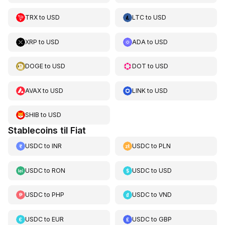
TRX
to
USD
LTC
to
USD
XRP
to
USD
ADA
to
USD
DOGE
to
USD
DOT
to
USD
AVAX
to
USD
LINK
to
USD
SHIB
to
USD
Stablecoins til Fiat
USDC
to
INR
USDC
to
PLN
USDC
to
RON
USDC
to
USD
USDC
to
PHP
USDC
to
VND
USDC
to
EUR
USDC
to
GBP