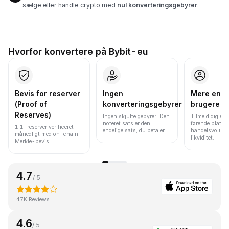
sælge eller handle crypto med
nul konverteringsgebyrer
.
Hvorfor konvertere på Bybit-eu
Bevis for reserver
Ingen
Mere end 
(Proof of
konverteringsgebyrer
brugere
Reserves)
Ingen skjulte gebyrer. Den
Tilmeld dig en 
noteret sats er den
førende platfo
1:1-reserver verificeret
endelige sats, du betaler.
handelsvolume
månedligt med on-chain
likviditet.
Merkle-bevis.
4.7
/ 5
47K Reviews
4.6
/ 5