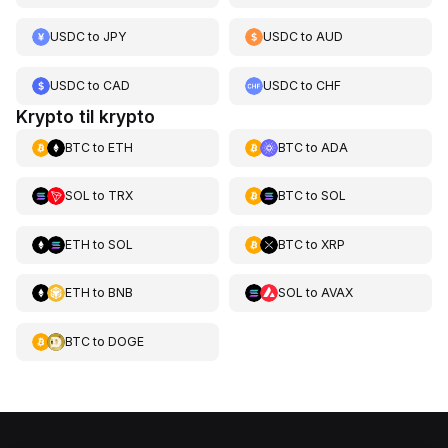
USDC
to
JPY
USDC
to
AUD
USDC
to
CAD
USDC
to
CHF
Krypto til krypto
BTC
to
ETH
BTC
to
ADA
SOL
to
TRX
BTC
to
SOL
ETH
to
SOL
BTC
to
XRP
ETH
to
BNB
SOL
to
AVAX
BTC
to
DOGE