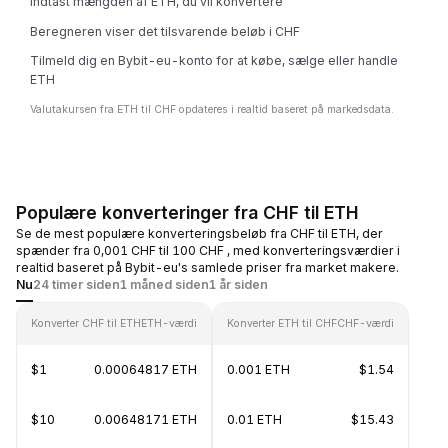
Indtast mængden af ETH, du vil konvertere
Beregneren viser det tilsvarende beløb i CHF
Tilmeld dig en Bybit-eu-konto for at købe, sælge eller handle
ETH
Valutakursen fra ETH til CHF opdateres i realtid baseret på markedsdata.
Populære konverteringer fra CHF til ETH
Se de mest populære konverteringsbeløb fra CHF til ETH, der
spænder fra 0,001 CHF til 100 CHF , med konverteringsværdier i
realtid baseret på Bybit-eu's samlede priser fra market makere.
Nu
24 timer siden
1 måned siden
1 år siden
Konverter CHF til ETH
ETH-værdi
Konverter ETH til CHF
CHF-værdi
$1
0.00064817 ETH
0.001 ETH
$1.54
$10
0.00648171 ETH
0.01 ETH
$15.43