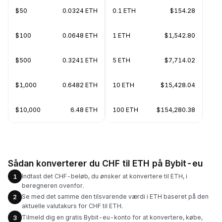
$50
0.0324 ETH
0.1 ETH
$154.28
$100
0.0648 ETH
1 ETH
$1,542.80
$500
0.3241 ETH
5 ETH
$7,714.02
$1,000
0.6482 ETH
10 ETH
$15,428.04
$10,000
6.48 ETH
100 ETH
$154,280.38
Sådan konverterer du CHF til ETH på Bybit-eu
Indtast det CHF-beløb, du ønsker at konvertere til ETH, i
1
beregneren ovenfor.
Se med det samme den tilsvarende værdi i ETH baseret på den
2
aktuelle valutakurs for CHF til ETH.
Tilmeld dig en gratis Bybit-eu-konto for at konvertere, købe,
3