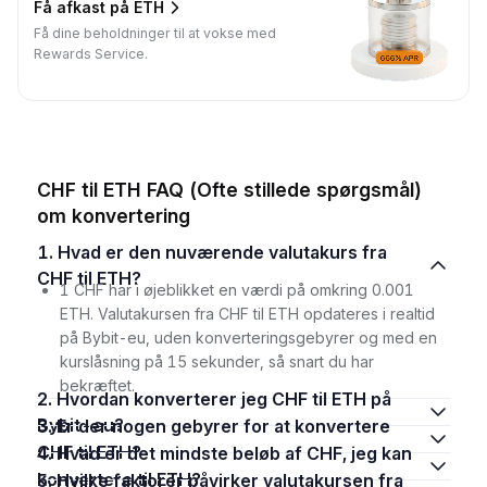
Få afkast på ETH
Få dine beholdninger til at vokse med
Rewards Service.
CHF til ETH FAQ (Ofte stillede spørgsmål)
om konvertering
1. Hvad er den nuværende valutakurs fra
CHF til ETH?
1 CHF har i øjeblikket en værdi på omkring 0.001
ETH. Valutakursen fra CHF til ETH opdateres i realtid
på Bybit-eu, uden konverteringsgebyrer og med en
kurslåsning på 15 sekunder, så snart du har
bekræftet.
2. Hvordan konverterer jeg CHF til ETH på
Bybit-eu?
3. Er der nogen gebyrer for at konvertere
CHF til ETH?
4. Hvad er det mindste beløb af CHF, jeg kan
konvertere til ETH?
5. Hvilke faktorer påvirker valutakursen fra