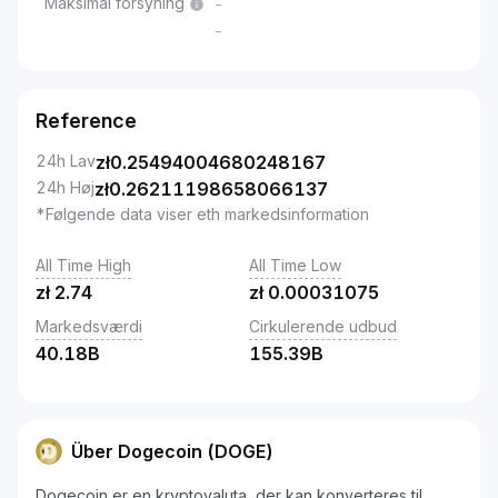
Maksimal forsyning
-
-
Reference
24h Lav
zł
0.25494004680248167
24h Høj
zł
0.26211198658066137
*Følgende data viser eth markedsinformation
All Time High
All Time Low
zł
2.74
zł
0.00031075
Markedsværdi
Cirkulerende udbud
40.18B
155.39B
Über Dogecoin (DOGE)
Dogecoin er en kryptovaluta, der kan konverteres til