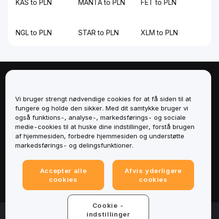
KAS to PLN
MANTA to PLN
FET to PLN
NGL to PLN
STAR to PLN
XLM to PLN
Om
Vi bruger strengt nødvendige cookies for at få siden til at
Tjenester
fungere og holde den sikker. Med dit samtykke bruger vi
også funktions-, analyse-, markedsførings- og sociale
medie-cookies til at huske dine indstillinger, forstå brugen
Support
af hjemmesiden, forbedre hjemmesiden og understøtte
markedsførings- og delingsfunktioner.
Produkter
Accepter alle
Afvis yderligere
Juridisk
cookies
cookies
Cookie -
© 2025-2026 Bybit.eu. All rights reserved.
indstillinger