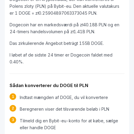
Polens zloty (PLN) på Bybit-eu. Den aktuelle valutakurs
er 1 DOGE = zł0.25904897063373045 PLN.
Dogecoin har en markedsværdi på zł40.18B PLN og en
24-timers handelsvolumen på zł1.41B PLN.
Das zirkulierende Angebot beträgt 155B DOGE.
I løbet af de sidste 24 timer er Dogecoin faldet med
0.40%.
Sådan konverterer du DOGE til PLN
1
Indtast mængden af DOGE, du vil konvertere
2
Beregneren viser det tilsvarende beløb i PLN
3
Tilmeld dig en Bybit-eu-konto for at købe, sælge
eller handle DOGE