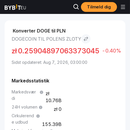
Tilmeld dig
Markeder
Dogecoin Pris DOGE
Dogecoin to Polens zloty
Konverter DOGE til PLN
DOGECOIN TIL POLENS ZLOTY
zł
0.25904897063373045
-0.40%
Sidst opdateret: Aug 7, 2026, 03:00:00
Markedsstatistik
Markedsvær
di
10.76B
24H volumen
0
Cirkulerend
e udbud
155.39B