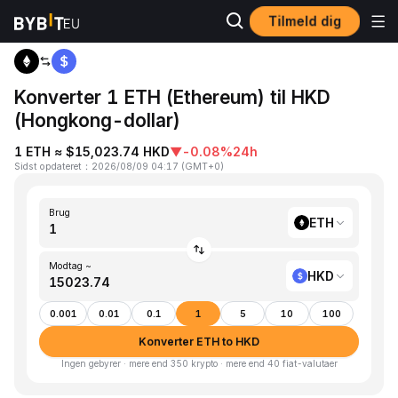
Tilmeld dig
Hjem
ETH to HKD
Konverter 1 ETH (Ethereum) til HKD
(Hongkong-dollar)
1 ETH ≈ $15,023.74 HKD
▼
-0.08%
24h
Sidst opdateret
：
2026/08/09 04:17
(
GMT+0
)
Brug
ETH
Modtag ~
HKD
0.001
0.01
0.1
1
5
10
100
Konverter ETH to HKD
Ingen gebyrer · mere end 350 krypto · mere end 40 fiat-valutaer