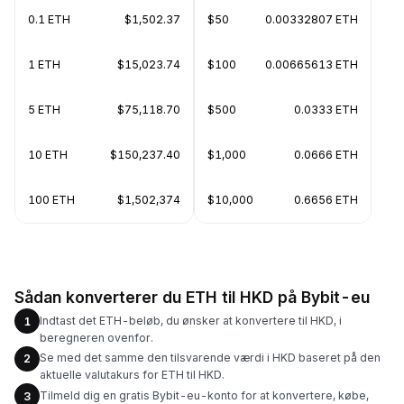
0.1 ETH
$1,502.37
$50
0.00332807 ETH
1 ETH
$15,023.74
$100
0.00665613 ETH
5 ETH
$75,118.70
$500
0.0333 ETH
10 ETH
$150,237.40
$1,000
0.0666 ETH
100 ETH
$1,502,374
$10,000
0.6656 ETH
Sådan konverterer du ETH til HKD på Bybit-eu
Indtast det ETH-beløb, du ønsker at konvertere til HKD, i
1
beregneren ovenfor.
Se med det samme den tilsvarende værdi i HKD baseret på den
2
aktuelle valutakurs for ETH til HKD.
Tilmeld dig en gratis Bybit-eu-konto for at konvertere, købe,
3