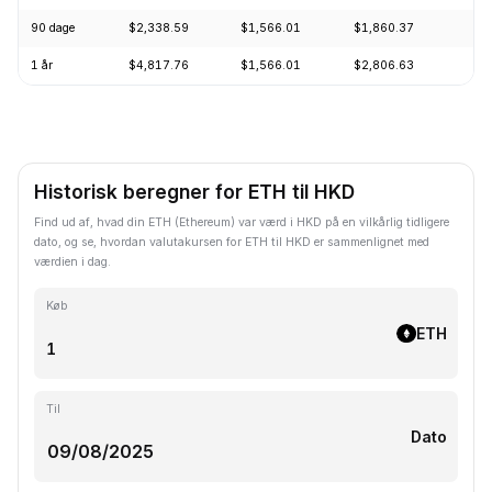
90 dage
$2,338.59
$1,566.01
$1,860.37
+1
1 år
$4,817.76
$1,566.01
$2,806.63
-5
Historisk beregner for ETH til HKD
Find ud af, hvad din ETH (Ethereum) var værd i HKD på en vilkårlig tidligere
dato, og se, hvordan valutakursen for ETH til HKD er sammenlignet med
værdien i dag.
Køb
ETH
Til
Dato