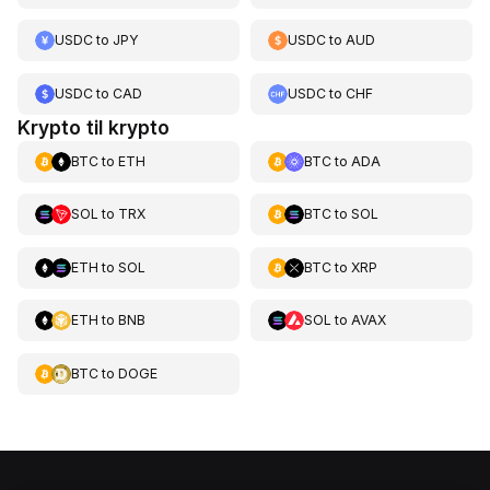
USDC
to
JPY
USDC
to
AUD
USDC
to
CAD
USDC
to
CHF
Krypto til krypto
BTC
to
ETH
BTC
to
ADA
SOL
to
TRX
BTC
to
SOL
ETH
to
SOL
BTC
to
XRP
ETH
to
BNB
SOL
to
AVAX
BTC
to
DOGE