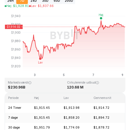
24H
7D
14D
30D
60D
200D
Høj
:
$
1,928.81
Lav
:
$
1,837.66
Sidst opdateret: 2026-08-09, 04:17 GMT+0
All Time High
All Time Low
$4,946.05
$0.432979
Markedsværdi
Cirkulerende udbud
$230.96B
120.68 M
Periode
Høj
Lav
Gennemsnit
Æn
24 Timer
$1,915.45
$1,913.98
$1,914.72
-0
7 dage
$1,915.45
$1,858.20
$1,894.72
+1
30 dage
$1,951.79
$1,774.09
$1,878.72
+7