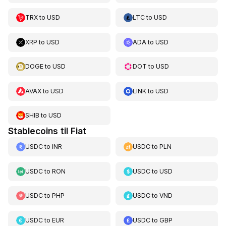
TRX
to
USD
LTC
to
USD
XRP
to
USD
ADA
to
USD
DOGE
to
USD
DOT
to
USD
AVAX
to
USD
LINK
to
USD
SHIB
to
USD
Stablecoins til Fiat
USDC
to
INR
USDC
to
PLN
USDC
to
RON
USDC
to
USD
USDC
to
PHP
USDC
to
VND
USDC
to
EUR
USDC
to
GBP