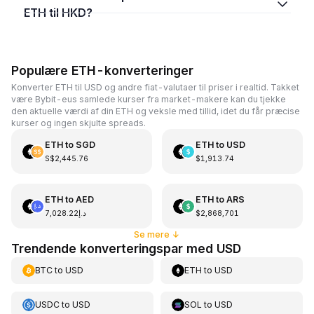
ETH til HKD?
Populære ETH-konverteringer
Konverter ETH til USD og andre fiat-valutaer til priser i realtid. Takket
være Bybit-eus samlede kurser fra market-makere kan du tjekke
den aktuelle værdi af din ETH og veksle med tillid, idet du får præcise
kurser og ingen skjulte spreads.
ETH
to
SGD
ETH
to
USD
S$2,445.76
$1,913.74
ETH
to
AED
ETH
to
ARS
د.إ7,028.22
$2,868,701
Se mere
↓
Trendende konverteringspar med USD
BTC
to
USD
ETH
to
USD
USDC
to
USD
SOL
to
USD