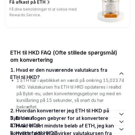
Få afkast på ETH
Få dine beholdninger til at vokse med
Rewards Service.
ETH til HKD FAQ (Ofte stillede spørgsmål)
om konvertering
1. Hvad er den nuværende valutakurs fra
ETH til HKD?
1 ETH har i øjeblikket en værdi på omkring 15,023.74
HKD. Valutakursen fra ETH til HKD opdateres i realtid
på Bybit-eu, uden konverteringsgebyrer og med en
kurslåsning på 15 sekunder, så snart du har
bekræftet.
2. Hvordan konverterer jeg ETH til HKD på
Bybit-eu?
3. Er der nogen gebyrer for at konvertere
ETH til HKD?
4. Hvad er det mindste beløb af ETH, jeg kan
konvertere til HKD?
5. Hvilke faktorer påvirker valutakursen fra