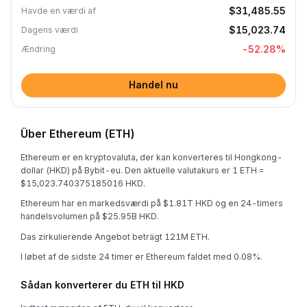
$31,485.55
Havde en værdi af
$15,023.74
Dagens værdi
-52.28
%
Ændring
Handel nu
Über Ethereum (ETH)
Ethereum er en kryptovaluta, der kan konverteres til Hongkong-
dollar (HKD) på Bybit-eu. Den aktuelle valutakurs er 1 ETH =
$15,023.740375185016 HKD.
Ethereum har en markedsværdi på $1.81T HKD og en 24-timers
handelsvolumen på $25.95B HKD.
Das zirkulierende Angebot beträgt 121M ETH.
I løbet af de sidste 24 timer er Ethereum faldet med 0.08%.
Sådan konverterer du ETH til HKD