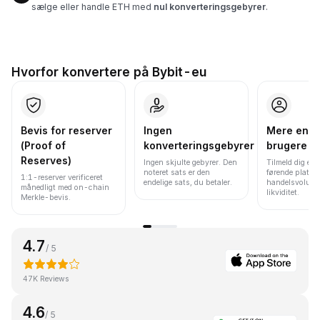
sælge eller handle ETH med
nul konverteringsgebyrer
.
Hvorfor konvertere på Bybit-eu
Bevis for reserver
Ingen
Mere end 
(Proof of
konverteringsgebyrer
brugere
Reserves)
Ingen skjulte gebyrer. Den
Tilmeld dig en 
noteret sats er den
førende platfo
1:1-reserver verificeret
endelige sats, du betaler.
handelsvolume
månedligt med on-chain
likviditet.
Merkle-bevis.
4.7
/ 5
47K Reviews
4.6
/ 5