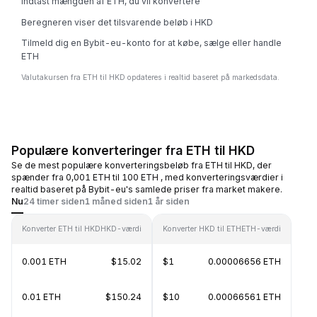
Indtast mængden af ETH, du vil konvertere
Beregneren viser det tilsvarende beløb i HKD
Tilmeld dig en Bybit-eu-konto for at købe, sælge eller handle
ETH
Valutakursen fra ETH til HKD opdateres i realtid baseret på markedsdata.
Populære konverteringer fra ETH til HKD
Se de mest populære konverteringsbeløb fra ETH til HKD, der
spænder fra 0,001 ETH til 100 ETH , med konverteringsværdier i
realtid baseret på Bybit-eu's samlede priser fra market makere.
Nu
24 timer siden
1 måned siden
1 år siden
Konverter ETH til HKD
HKD-værdi
Konverter HKD til ETH
ETH-værdi
0.001 ETH
$15.02
$1
0.00006656 ETH
0.01 ETH
$150.24
$10
0.00066561 ETH