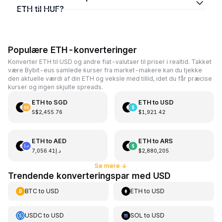
ETH til HUF?
Populære ETH-konverteringer
Konverter ETH til USD og andre fiat-valutaer til priser i realtid. Takket
være Bybit-eus samlede kurser fra market-makere kan du tjekke
den aktuelle værdi af din ETH og veksle med tillid, idet du får præcise
kurser og ingen skjulte spreads.
ETH
to
SGD
ETH
to
USD
S$2,455.76
$1,921.42
ETH
to
AED
ETH
to
ARS
د.إ7,056.41
$2,880,205
Se mere
↓
Trendende konverteringspar med USD
BTC
to
USD
ETH
to
USD
USDC
to
USD
SOL
to
USD