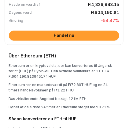
Ft1,326,943.15
Havde en værdi af
Ft604,190.81
Dagens værdi
-54.47
%
Ændring
Handel nu
Über Ethereum (ETH)
Ethereum er en kryptovaluta, der kan konverteres til Ungarsk
forint (HUF) på Bybit-eu. Den aktuelle valutakurs er 1 ETH =
Ft604,190.813945174 HUF.
Ethereum har en markedsværdi på Ft72.89T HUF og en 24-
timers handelsvolumen på Ft1.22T HUF.
Das zirkulierende Angebot beträgt 121M ETH.
I løbet af de sidste 24 timer er Ethereum steget med 0.71%.
Sådan konverterer du ETH til HUF