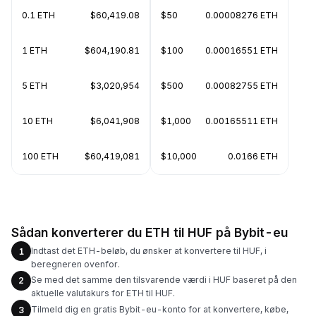
0.1 ETH
$60,419.08
$50
0.00008276 ETH
1 ETH
$604,190.81
$100
0.00016551 ETH
5 ETH
$3,020,954
$500
0.00082755 ETH
10 ETH
$6,041,908
$1,000
0.00165511 ETH
100 ETH
$60,419,081
$10,000
0.0166 ETH
Sådan konverterer du ETH til HUF på Bybit-eu
Indtast det ETH-beløb, du ønsker at konvertere til HUF, i
1
beregneren ovenfor.
Se med det samme den tilsvarende værdi i HUF baseret på den
2
aktuelle valutakurs for ETH til HUF.
Tilmeld dig en gratis Bybit-eu-konto for at konvertere, købe,
3