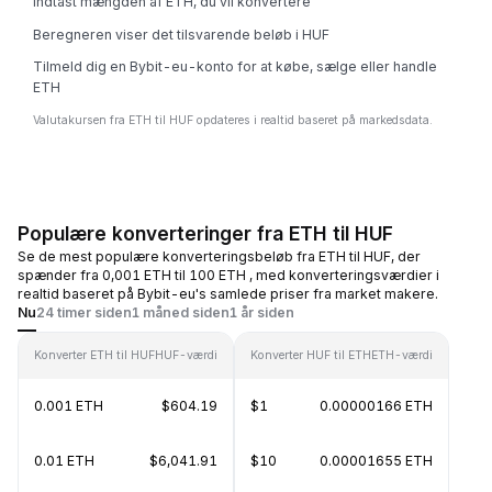
Indtast mængden af ETH, du vil konvertere
Beregneren viser det tilsvarende beløb i HUF
Tilmeld dig en Bybit-eu-konto for at købe, sælge eller handle
ETH
Valutakursen fra ETH til HUF opdateres i realtid baseret på markedsdata.
Populære konverteringer fra ETH til HUF
Se de mest populære konverteringsbeløb fra ETH til HUF, der
spænder fra 0,001 ETH til 100 ETH , med konverteringsværdier i
realtid baseret på Bybit-eu's samlede priser fra market makere.
Nu
24 timer siden
1 måned siden
1 år siden
Konverter ETH til HUF
HUF-værdi
Konverter HUF til ETH
ETH-værdi
0.001 ETH
$604.19
$1
0.00000166 ETH
0.01 ETH
$6,041.91
$10
0.00001655 ETH