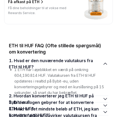
Få afkast på ETH
Få dine beholdninger til at vokse med
Rewards Service.
ETH til HUF FAQ (Ofte stillede spørgsmål)
om konvertering
1. Hvad er den nuværende valutakurs fra
ETH til HUF?
1 ETH har i øjeblikket en værdi på omkring
604,190.814 HUF. Valutakursen fra ETH til HUF
opdateres i realtid på Bybit-eu, uden
konverteringsgebyrer og med en kurslåsning på 15
sekunder, så snart du har bekræftet.
2. Hvordan konverterer jeg ETH til HUF på
Bybit-eu?
3. Er der nogen gebyrer for at konvertere
ETH til HUF?
4. Hvad er det mindste beløb af ETH, jeg kan
konvertere til HUF?
5. Hvilke faktorer påvirker valutakursen fra