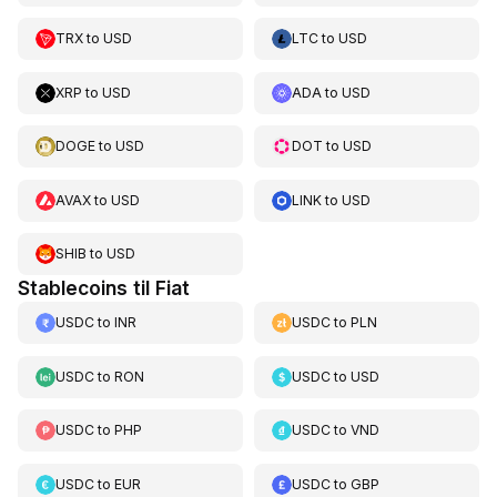
TRX
to
USD
LTC
to
USD
XRP
to
USD
ADA
to
USD
DOGE
to
USD
DOT
to
USD
AVAX
to
USD
LINK
to
USD
SHIB
to
USD
Stablecoins til Fiat
USDC
to
INR
USDC
to
PLN
USDC
to
RON
USDC
to
USD
USDC
to
PHP
USDC
to
VND
USDC
to
EUR
USDC
to
GBP