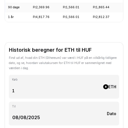
90 dage
Ft2,369.96
Ft1,566.01
Ft1,865.44
+
1 år
Ft4,817.76
Ft1,566.01
Ft2,812.37
-
Historisk beregner for ETH til HUF
Find ud af, hvad din ETH (Ethereum) var værd i HUF på en vilkårlig tidligere
dato, og se, hvordan valutakursen for ETH til HUF er sammenlignet med
værdien i dag.
Køb
ETH
Til
Dato