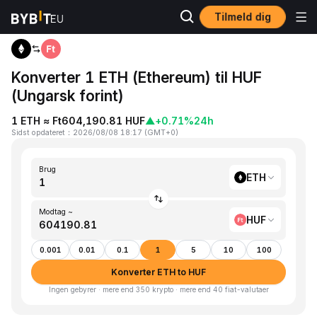
Tilmeld dig
Hjem
ETH to HUF
Konverter 1 ETH (Ethereum) til HUF
(Ungarsk forint)
1 ETH ≈ Ft604,190.81 HUF
▲
+0.71%
24h
Sidst opdateret
：
2026/08/08 18:17
(
GMT+0
)
Brug
ETH
Modtag ~
HUF
0.001
0.01
0.1
1
5
10
100
Konverter ETH to HUF
Ingen gebyrer · mere end 350 krypto · mere end 40 fiat-valutaer