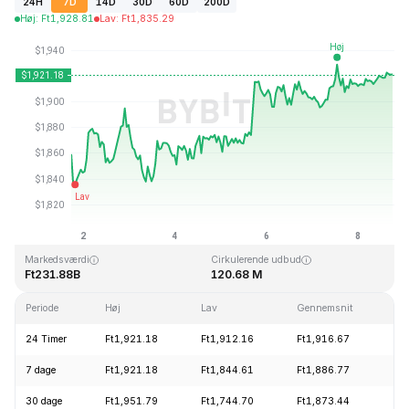
24H
7D
14D
30D
60D
200D
Høj
:
Ft
1,928.81
Lav
:
Ft
1,835.29
Sidst opdateret: 2026-08-08, 18:17 GMT+0
All Time High
All Time Low
Ft4,946.05
Ft0.432979
Markedsværdi
Cirkulerende udbud
Ft231.88B
120.68 M
Periode
Høj
Lav
Gennemsnit
Æn
24 Timer
Ft1,921.18
Ft1,912.16
Ft1,916.67
+
7 dage
Ft1,921.18
Ft1,844.61
Ft1,886.77
+
30 dage
Ft1,951.79
Ft1,744.70
Ft1,873.44
+