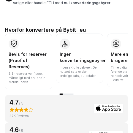
sælge eller handle ETH med
nul konverteringsgebyrer
.
Hvorfor konvertere på Bybit-eu
Bevis for reserver
Ingen
Mere end 
(Proof of
konverteringsgebyrer
brugere
Reserves)
Ingen skjulte gebyrer. Den
Tilmeld dig en 
noteret sats er den
førende platfo
1:1-reserver verificeret
endelige sats, du betaler.
handelsvolume
månedligt med on-chain
likviditet.
Merkle-bevis.
4.7
/ 5
47K Reviews
4.6
/ 5