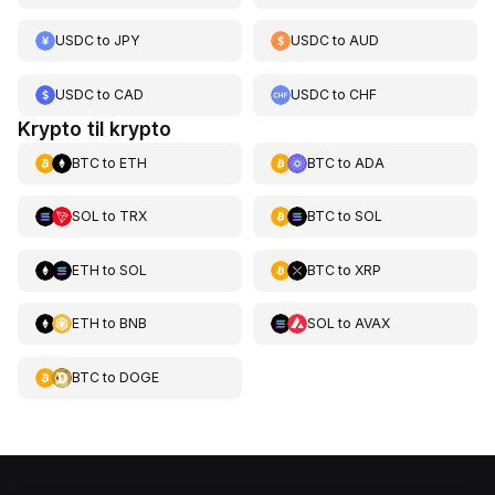
USDC
to
JPY
USDC
to
AUD
USDC
to
CAD
USDC
to
CHF
Krypto til krypto
BTC
to
ETH
BTC
to
ADA
SOL
to
TRX
BTC
to
SOL
ETH
to
SOL
BTC
to
XRP
ETH
to
BNB
SOL
to
AVAX
BTC
to
DOGE