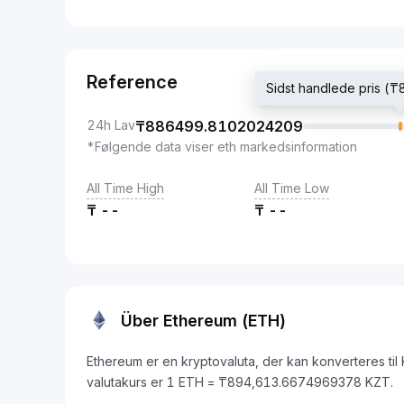
Reference
Sidst handlede pris 
24h Lav
₸
886499.8102024209
*Følgende data viser eth markedsinformation
All Time High
All Time Low
₸
--
₸
--
Über Ethereum (ETH)
Ethereum er en kryptovaluta, der kan konverteres ti
valutakurs er 1 ETH = ₸894,613.6674969378 KZT.