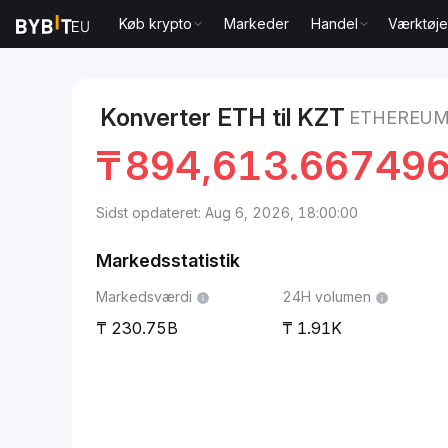
Køb krypto
Markeder
Handel
Værktøje
Markeder
Ethereum Pris ETH
Ethereum to Kasakh
Konverter ETH til KZT
ETHEREUM
₸
894,613.66749
Sidst opdateret: Aug 6, 2026, 18:00:00
Markedsstatistik
Markedsværdi
24H volumen
230.75B
1.91K