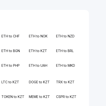
ETH to CHF
ETH to NOK
ETH to NZD
ETH to BGN
ETH to KZT
ETH to BRL
ETH to PHP
ETH to UAH
ETH to MKD
LTC to KZT
DOGE to KZT
TRX to KZT
TOKEN to KZT
MEME to KZT
CSPR to KZT