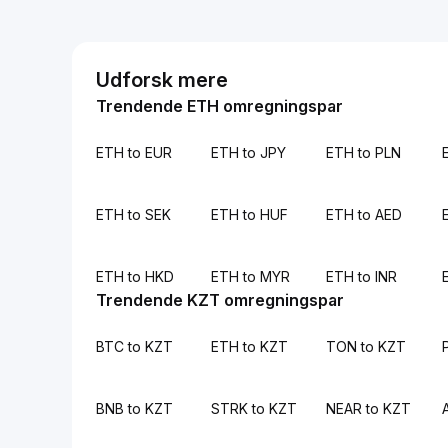
Udforsk mere
Trendende ETH omregningspar
ETH to EUR
ETH to JPY
ETH to PLN
ETH to SEK
ETH to HUF
ETH to AED
ETH to HKD
ETH to MYR
ETH to INR
Trendende KZT omregningspar
BTC to KZT
ETH to KZT
TON to KZT
BNB to KZT
STRK to KZT
NEAR to KZT