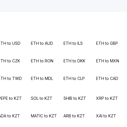
ETH to USD
ETH to AUD
ETH to ILS
ETH to GBP
ETH to CZK
ETH to RON
ETH to DKK
ETH to MXN
ETH to TWD
ETH to MDL
ETH to CLP
ETH to CAD
PEPE to KZT
SOL to KZT
SHIB to KZT
XRP to KZT
ADA to KZT
MATIC to KZT
ARB to KZT
XAI to KZT