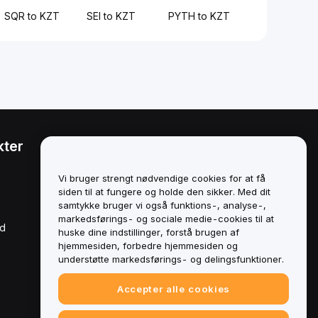
SQR to KZT
SEI to KZT
PYTH to KZT
kter
Juridisk
Politik om
Vi bruger strengt nødvendige cookies for at få
interessekonflikter
siden til at fungere og holde den sikker. Med dit
samtykke bruger vi også funktions-, analyse-,
Oversigt over politikken for
markedsførings- og sociale medie-cookies til at
opbevaring og
rd
administration
huske dine indstillinger, forstå brugen af
hjemmesiden, forbedre hjemmesiden og
ESG-oplysninger
understøtte markedsførings- og delingsfunktioner.
Crypto-Asset White Papers
Accepter alle cookies