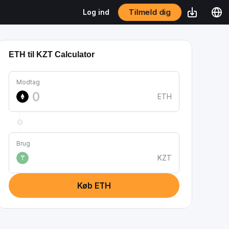
Tilmeld dig
Log ind
ETH til KZT Calculator
Modtag
ETH
Brug
KZT
₸
Køb ETH