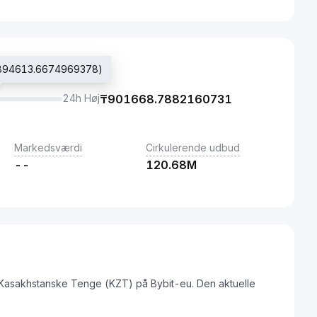
(₸894613.6674969378)
24h Høj
₸
901668.7882160731
Markedsværdi
Cirkulerende udbud
--
120.68M
l Kasakhstanske Tenge (KZT) på Bybit-eu. Den aktuelle