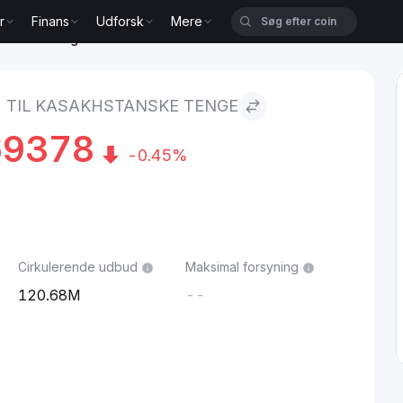
r
Finans
Udforsk
Mere
stanske Tenge
 TIL KASAKHSTANSKE TENGE
69378
-0.45%
Cirkulerende udbud
Maksimal forsyning
120.68M
--