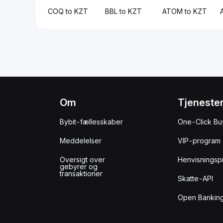
COQ to KZT
BBL to KZT
ATOM to KZT
Om
Tjeneste
Bybit-fællesskaber
One-Click Bu
Meddelelser
VIP-program
Oversigt over
Henvisningsp
gebyrer og
transaktioner
Skatte-API
Open Banking