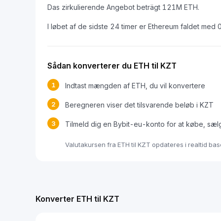
Das zirkulierende Angebot beträgt 121M ETH.
I løbet af de sidste 24 timer er Ethereum faldet med
Sådan konverterer du ETH til KZT
1
Indtast mængden af ETH, du vil konvertere
2
Beregneren viser det tilsvarende beløb i KZT
3
Tilmeld dig en Bybit-eu-konto for at købe, sæl
Valutakursen fra ETH til KZT opdateres i realtid ba
Konverter ETH til KZT