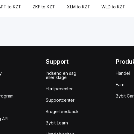
APT to KZT
ZKF to KZT
XLM to KZT
WLD to KZT
r
Support
Produ
y
Indsend en sag
Handel
eller klage
Earn
Hjælpecenter
rogram
Bybit Ca
Supportcenter
Brugerfeedback
 API
Bybit Learn