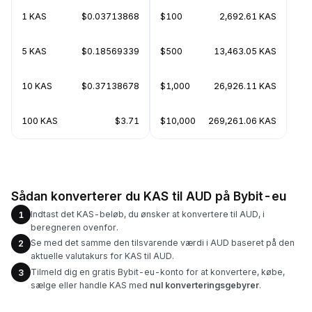
1 KAS
$0.03713868
$100
2,692.61 KAS
5 KAS
$0.18569339
$500
13,463.05 KAS
10 KAS
$0.37138678
$1,000
26,926.11 KAS
100 KAS
$3.71
$10,000
269,261.06 KAS
Sådan konverterer du KAS til AUD på Bybit-eu
Indtast det KAS-beløb, du ønsker at konvertere til AUD, i
1
beregneren ovenfor.
Se med det samme den tilsvarende værdi i AUD baseret på den
2
aktuelle valutakurs for KAS til AUD.
Tilmeld dig en gratis Bybit-eu-konto for at konvertere, købe,
3
sælge eller handle KAS med
nul konverteringsgebyrer
.