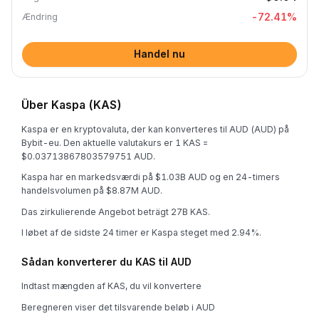
-72.41
%
Ændring
Handel nu
Über Kaspa (KAS)
Kaspa er en kryptovaluta, der kan konverteres til AUD (AUD) på
Bybit-eu. Den aktuelle valutakurs er 1 KAS =
$0.03713867803579751 AUD.
Kaspa har en markedsværdi på $1.03B AUD og en 24-timers
handelsvolumen på $8.87M AUD.
Das zirkulierende Angebot beträgt 27B KAS.
I løbet af de sidste 24 timer er Kaspa steget med 2.94%.
Sådan konverterer du KAS til AUD
Indtast mængden af KAS, du vil konvertere
Beregneren viser det tilsvarende beløb i AUD