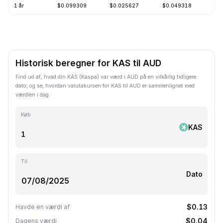
1 år
$0.099309
$0.025627
$0.049318
-
Historisk beregner for KAS til AUD
Find ud af, hvad din KAS (Kaspa) var værd i AUD på en vilkårlig tidligere
dato, og se, hvordan valutakursen for KAS til AUD er sammenlignet med
værdien i dag.
Køb
KAS
Til
Dato
$0.13
Havde en værdi af
$0.04
Dagens værdi