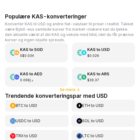
Populære KAS-konverteringer
Konverter KAS til USD og andre fiat-valutaer til priser i realtid. Takket
være Bybit-eus samlede kurser fra market-makere kan du tjekke
den aktuelle værdi af din KAS og veksle med tillid, idet du får præcise
kurser og ingen skjulte spreads.
KAS
to
SGD
KAS
to
USD
S$0.034
$0.026
KAS
to
AED
KAS
to
ARS
د.إ0.096
$39.37
Se mere
↓
Trendende konverteringspar med USD
BTC
to
USD
ETH
to
USD
USDC
to
USD
SOL
to
USD
TRX
to
USD
LTC
to
USD