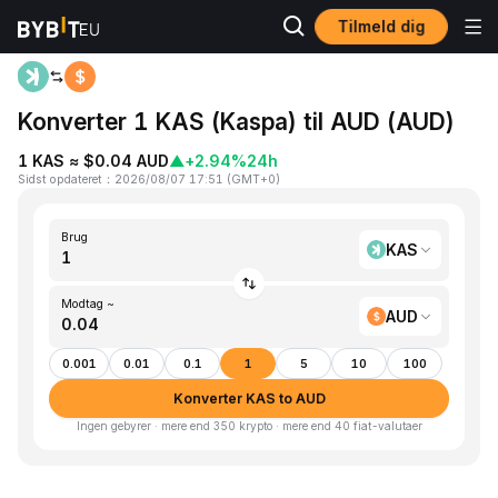
Tilmeld dig
Hjem
KAS to AUD
Konverter 1 KAS (Kaspa) til AUD (AUD)
1 KAS ≈ $0.04 AUD
▲
+2.94%
24h
Sidst opdateret
：
2026/08/07 17:51
(
GMT+0
)
Brug
KAS
Modtag ~
AUD
0.001
0.01
0.1
1
5
10
100
Konverter KAS to AUD
Ingen gebyrer · mere end 350 krypto · mere end 40 fiat-valutaer