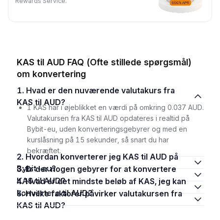
Rewards Service.
KAS til AUD FAQ (Ofte stillede spørgsmål)
om konvertering
1. Hvad er den nuværende valutakurs fra
KAS til AUD?
1 KAS har i øjeblikket en værdi på omkring 0.037 AUD.
Valutakursen fra KAS til AUD opdateres i realtid på
Bybit-eu, uden konverteringsgebyrer og med en
kurslåsning på 15 sekunder, så snart du har
bekræftet.
2. Hvordan konverterer jeg KAS til AUD på
Bybit-eu?
3. Er der nogen gebyrer for at konvertere
KAS til AUD?
4. Hvad er det mindste beløb af KAS, jeg kan
konvertere til AUD?
5. Hvilke faktorer påvirker valutakursen fra
KAS til AUD?