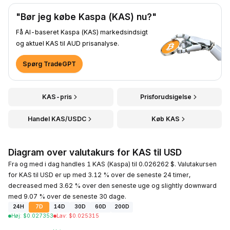
"Bør jeg købe Kaspa (KAS) nu?"
Få AI-baseret Kaspa (KAS) markedsindsigt
og aktuel KAS til AUD prisanalyse.
Spørg TradeGPT
KAS-pris
Prisforudsigelse
Handel KAS/USDC
Køb KAS
Diagram over valutakurs for KAS til USD
Fra og med i dag handles 1 KAS (Kaspa) til 0.026262 $. Valutakursen
for KAS til USD er up med 3.12 % over de seneste 24 timer,
decreased med 3.62 % over den seneste uge og slightly downward
med 9.07 % over de seneste 30 dage.
24H
7D
14D
30D
60D
200D
Høj
:
$
0.027353
Lav
:
$
0.025315