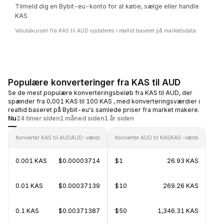
Tilmeld dig en Bybit-eu-konto for at købe, sælge eller handle
KAS
Valutakursen fra KAS til AUD opdateres i realtid baseret på markedsdata.
Populære konverteringer fra KAS til AUD
Se de mest populære konverteringsbeløb fra KAS til AUD, der
spænder fra 0,001 KAS til 100 KAS , med konverteringsværdier i
realtid baseret på Bybit-eu's samlede priser fra market makere.
Nu
24 timer siden
1 måned siden
1 år siden
Konverter KAS til AUD
AUD-værdi
Konverter AUD til KAS
KAS-værdi
0.001 KAS
$0.00003714
$1
26.93 KAS
0.01 KAS
$0.00037139
$10
269.26 KAS
0.1 KAS
$0.00371387
$50
1,346.31 KAS