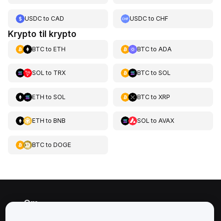
USDC
to
CAD
USDC
to
CHF
Krypto til krypto
BTC
to
ETH
BTC
to
ADA
SOL
to
TRX
BTC
to
SOL
ETH
to
SOL
BTC
to
XRP
ETH
to
BNB
SOL
to
AVAX
BTC
to
DOGE
Om