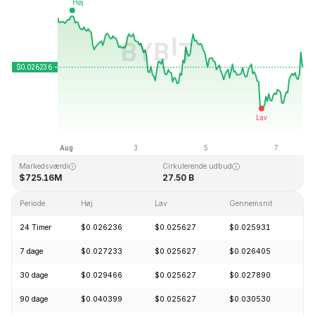
Sidst opdateret: 2026-08-07, 17:51 GMT+0
All Time High
All Time Low
$0.207411
$0.000171
Markedsværdi
Cirkulerende udbud
$725.16M
27.50 B
Periode
Høj
Lav
Gennemsnit
Æn
24 Timer
$0.026236
$0.025627
$0.025931
+
7 dage
$0.027233
$0.025627
$0.026405
-
30 dage
$0.029466
$0.025627
$0.027890
-
90 dage
$0.040399
$0.025627
$0.030530
-