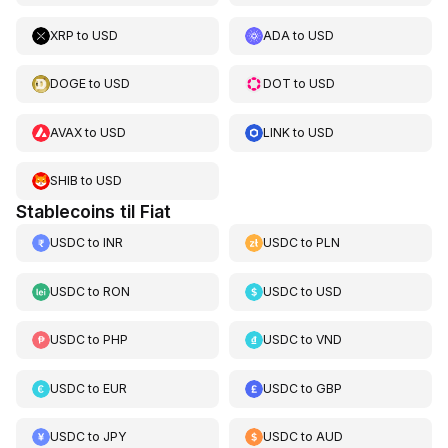
XRP
to
USD
ADA
to
USD
DOGE
to
USD
DOT
to
USD
AVAX
to
USD
LINK
to
USD
SHIB
to
USD
Stablecoins til Fiat
USDC
to
INR
USDC
to
PLN
USDC
to
RON
USDC
to
USD
USDC
to
PHP
USDC
to
VND
USDC
to
EUR
USDC
to
GBP
USDC
to
JPY
USDC
to
AUD