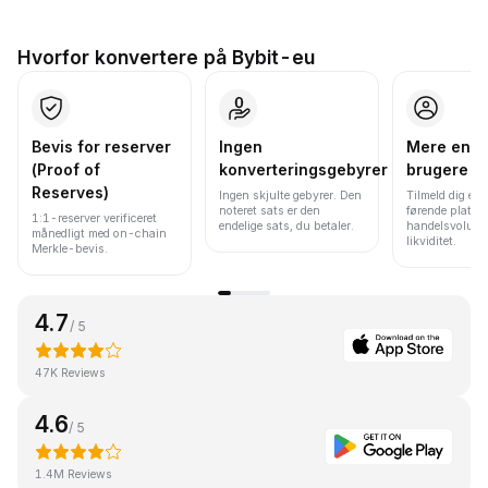
Hvorfor konvertere på Bybit-eu
Bevis for reserver
Ingen
Mere end 
(Proof of
konverteringsgebyrer
brugere
Reserves)
Ingen skjulte gebyrer. Den
Tilmeld dig en 
noteret sats er den
førende platfo
1:1-reserver verificeret
endelige sats, du betaler.
handelsvolume
månedligt med on-chain
likviditet.
Merkle-bevis.
4.7
/ 5
47K Reviews
4.6
/ 5
1.4M Reviews