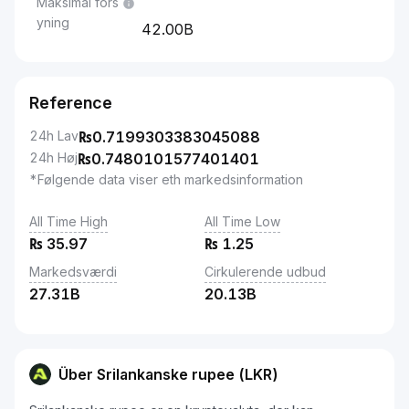
Maksimal fors
yning
42.00B
Reference
24h Lav
₨
0.7199303383045088
24h Høj
₨
0.7480101577401401
*Følgende data viser eth markedsinformation
All Time High
All Time Low
₨
35.97
₨
1.25
Markedsværdi
Cirkulerende udbud
27.31B
20.13B
Über Srilankanske rupee (LKR)