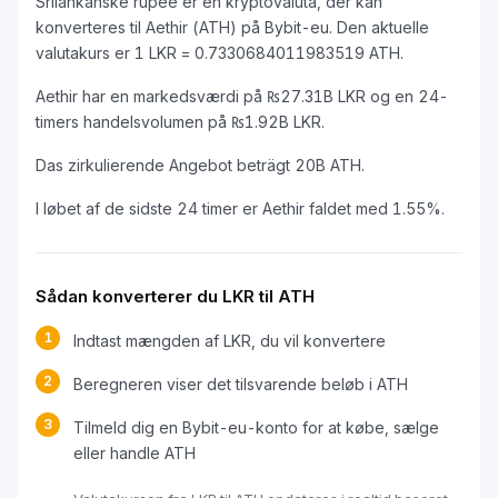
Srilankanske rupee er en kryptovaluta, der kan
konverteres til Aethir (ATH) på Bybit-eu. Den aktuelle
valutakurs er 1 LKR = 0.7330684011983519 ATH.
Aethir har en markedsværdi på ₨27.31B LKR og en 24-
timers handelsvolumen på ₨1.92B LKR.
Das zirkulierende Angebot beträgt 20B ATH.
I løbet af de sidste 24 timer er Aethir faldet med 1.55%.
Sådan konverterer du LKR til ATH
1
Indtast mængden af LKR, du vil konvertere
2
Beregneren viser det tilsvarende beløb i ATH
3
Tilmeld dig en Bybit-eu-konto for at købe, sælge
eller handle ATH