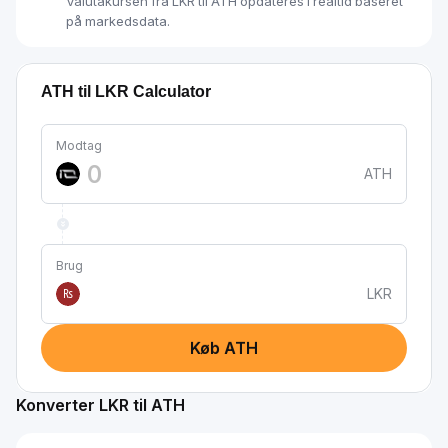
Valutakursen fra LKR til ATH opdateres i realtid baseret
på markedsdata.
ATH til LKR Calculator
Modtag
ATH
Brug
LKR
₨
Køb ATH
Konverter LKR til ATH