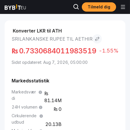
Tilmeld dig
Markeder
Aethir Pris ATH
Srilankanske rupee to Aethir
Konverter LKR til ATH
SRILANKANSKE RUPEE TIL AETHIR
₨
0.7330684011983519
-1.55%
Sidst opdateret: Aug 7, 2026, 05:00:00
Markedsstatistik
Markedsvær
di
81.14M
24H volumen
0
Cirkulerende
udbud
20.13B