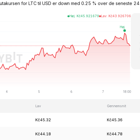
 Valutakursen for LTC til USD er down med 0.25 % over de seneste 
Høj
:
Kč
45.921679
Lav
:
Kč
43.926706
Lav
Gennemsnit
Kč45.32
Kč45.36
Kč44.18
Kč44.78