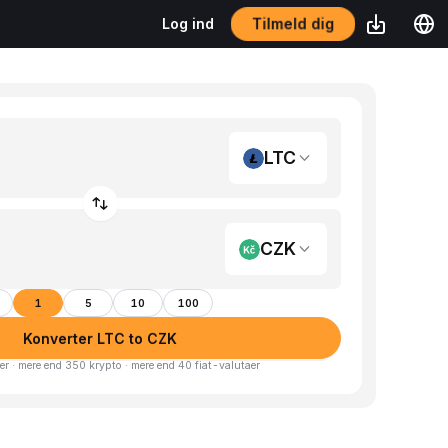
Tilmeld dig
Log ind
LTC
CZK
1
5
10
100
Konverter LTC to CZK
er · mere end 350 krypto · mere end 40 fiat-valutaer