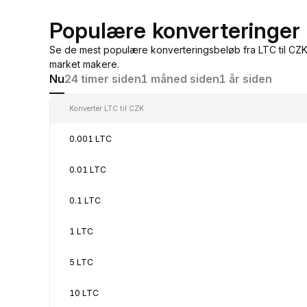
Populære konverteringer 
Se de mest populære konverteringsbeløb fra LTC til CZK,
market makere.
Nu
24 timer siden
1 måned siden
1 år siden
Konverter LTC til CZK
0.001 LTC
0.01 LTC
0.1 LTC
1 LTC
5 LTC
10 LTC