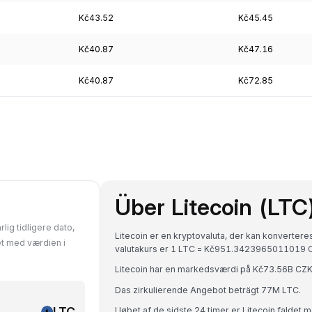
Kč43.52
Kč45.45
Kč40.87
Kč47.16
Kč40.87
Kč72.85
Über Litecoin (LTC
rlig tidligere dato,
Litecoin er en kryptovaluta, der kan konvertere
et med værdien i
valutakurs er 1 LTC = Kč951.3423965011019 
Litecoin har en markedsværdi på Kč73.56B CZ
Das zirkulierende Angebot beträgt 77M LTC.
LTC
I løbet af de sidste 24 timer er Litecoin faldet