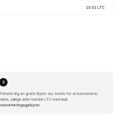
10.51 LTC
3
Tilmeld dig en gratis Bybit-eu-konto for at konvertere,
købe, sælge eller handle LTC med
nul
konverteringsgebyrer
.