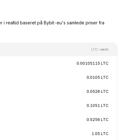
i realtid baseret på Bybit-eu's samlede priser fra
LTC-værdi
0.00105115 LTC
0.0105 LTC
0.0526 LTC
0.1051 LTC
0.5256 LTC
1.05 LTC