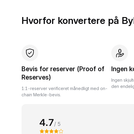
Hvorfor konvertere på By
Bevis for reserver (Proof of
Ingen k
Reserves)
Ingen skjul
den endelig
1:1-reserver verificeret månedligt med on-
chain Merkle-bevis.
4.7
/ 5