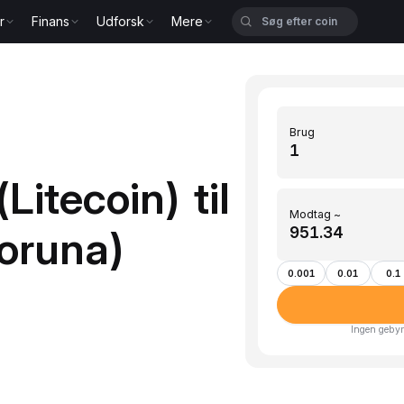
r
Finans
Udforsk
Mere
Brug
Litecoin) til
Modtag ~
oruna)
0.001
0.01
0.1
Ingen gebyr