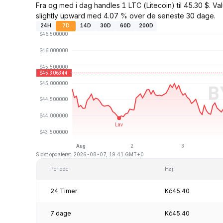
Fra og med i dag handles 1 LTC (Litecoin) til 45.30 $.
slightly upward med 4.07 % over de seneste 30 dage.
24H
7D
14D
30D
60D
200D
Sidst opdateret: 2026-08-07, 19:41 GMT+0
Periode
Høj
24 Timer
Kč45.40
7 dage
Kč45.40