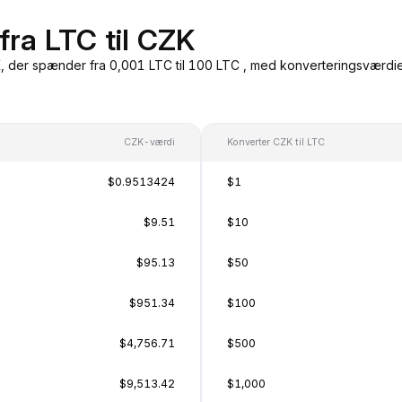
fra LTC til CZK
 der spænder fra 0,001 LTC til 100 LTC , med konverteringsværdier 
CZK-værdi
Konverter CZK til LTC
$0.9513424
$1
$9.51
$10
$95.13
$50
$951.34
$100
$4,756.71
$500
$9,513.42
$1,000