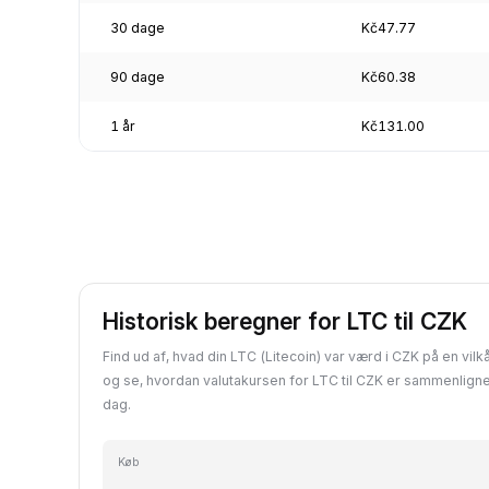
30 dage
Kč47.77
90 dage
Kč60.38
1 år
Kč131.00
Historisk beregner for LTC til CZK
Find ud af, hvad din LTC (Litecoin) var værd i CZK på en vilkå
og se, hvordan valutakursen for LTC til CZK er sammenlign
dag.
Køb