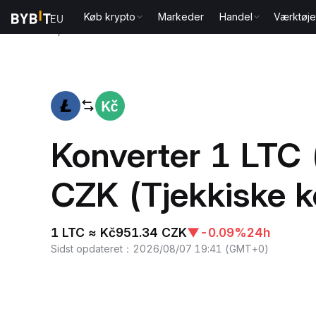
Køb krypto
Markeder
Handel
Værktøje
Hjem
LTC to CZK
Konverter 1 LTC (
CZK (Tjekkiske k
1 LTC ≈ Kč951.34 CZK
▼
-0.09%
24h
Sidst opdateret
：
2026/08/07 19:41
(
GMT+0
)