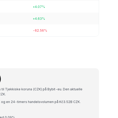
+4.07%
+4.63%
-62.56%
)
s til Tjekkiske koruna (CZK) på Bybit-eu. Den aktuelle
CZK.
K og en 24-timers handelsvolumen på Kč3.52B CZK.
 med 0.09%.