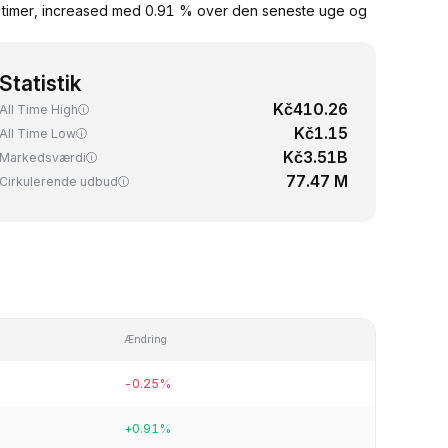
24 timer, increased med 0.91 % over den seneste uge og
Statistik
Kč410.26
All Time High
Kč1.15
All Time Low
Kč3.51B
Markedsværdi
77.47 M
Cirkulerende udbud
Ændring
-0.25%
+0.91%