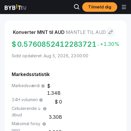
Tilmeld dig
Markeder
Mantle Pris MNT
Mantle to AUD
Konverter MNT til AUD
MANTLE TIL AUD
$
0.5760852412283721
+1.30%
Sidst opdateret: Aug 5, 2026, 23:00:00
Markedsstatistik
Markedsværdi
1.34B
24H volumen
0
Cirkulerende u
dbud
3.30B
Maksimal forsy
ning