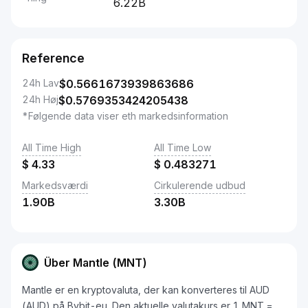
6.22B
Reference
24h Lav
$
0.5661673939863686
24h Høj
$
0.5769353424205438
*Følgende data viser eth markedsinformation
All Time High
All Time Low
$
4.33
$
0.483271
Markedsværdi
Cirkulerende udbud
1.90B
3.30B
Über Mantle (MNT)
Mantle er en kryptovaluta, der kan konverteres til AUD
(AUD) på Bybit-eu. Den aktuelle valutakurs er 1 MNT =