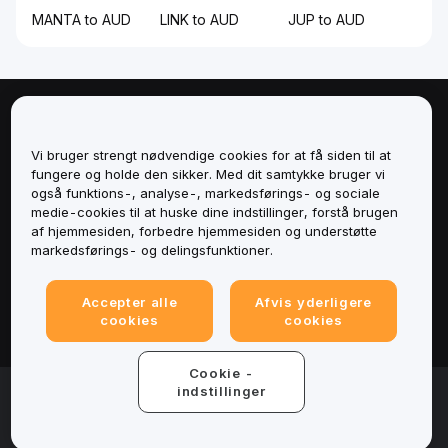
MANTA to AUD
LINK to AUD
JUP to AUD
Om
Vi bruger strengt nødvendige cookies for at få siden til at
Tjenester
fungere og holde den sikker. Med dit samtykke bruger vi
også funktions-, analyse-, markedsførings- og sociale
medie-cookies til at huske dine indstillinger, forstå brugen
Support
af hjemmesiden, forbedre hjemmesiden og understøtte
markedsførings- og delingsfunktioner.
Produkter
Accepter alle
Afvis yderligere
Juridisk
cookies
cookies
Cookie -
© 2025-2026 Bybit.eu. All rights reserved.
indstillinger
Servicevilkår
|
Fortrolighedsbetingelser
|
Impressum
(Impressum)
|
Cookieindstillinger