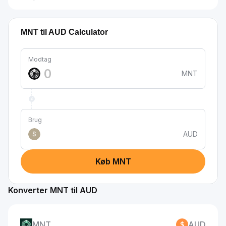
MNT til AUD Calculator
Modtag
MNT
Brug
AUD
$
Køb MNT
Konverter MNT til AUD
MNT
AUD