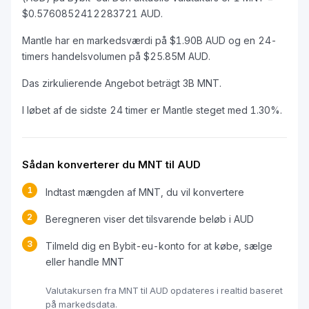
$0.5760852412283721 AUD.
Mantle har en markedsværdi på $1.90B AUD og en 24-
timers handelsvolumen på $25.85M AUD.
Das zirkulierende Angebot beträgt 3B MNT.
I løbet af de sidste 24 timer er Mantle steget med 1.30%.
Sådan konverterer du MNT til AUD
1
Indtast mængden af MNT, du vil konvertere
2
Beregneren viser det tilsvarende beløb i AUD
3
Tilmeld dig en Bybit-eu-konto for at købe, sælge
eller handle MNT
Valutakursen fra MNT til AUD opdateres i realtid baseret
på markedsdata.