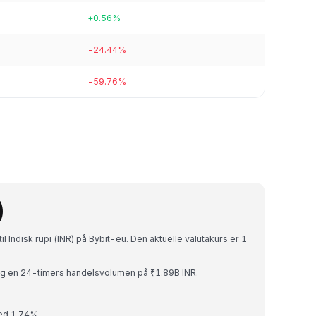
+0.56%
-24.44%
-59.76%
)
l Indisk rupi (INR) på Bybit-eu. Den aktuelle valutakurs er 1
g en 24-timers handelsvolumen på ₹1.89B INR.
med 1.74%.