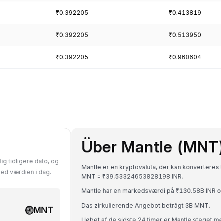
₹0.392205
₹0.413819
₹0.392205
₹0.513950
₹0.392205
₹0.960604
Über Mantle (MNT
ig tidligere dato, og
Mantle er en kryptovaluta, der kan konverteres ti
med værdien i dag.
MNT = ₹39.53324653828198 INR.
Mantle har en markedsværdi på ₹130.58B INR o
Das zirkulierende Angebot beträgt 3B MNT.
MNT
I løbet af de sidste 24 timer er Mantle steget 