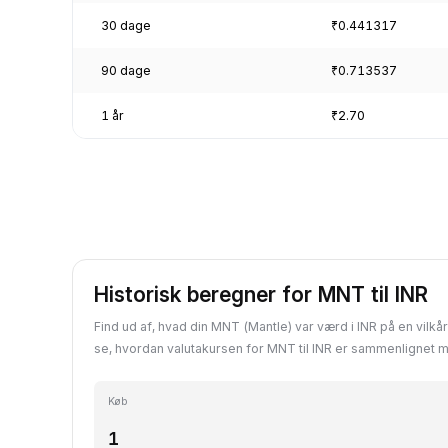
30 dage
₹0.441317
90 dage
₹0.713537
1 år
₹2.70
Historisk beregner for MNT til INR
Find ud af, hvad din MNT (Mantle) var værd i INR på en vilkårl
se, hvordan valutakursen for MNT til INR er sammenlignet 
Køb