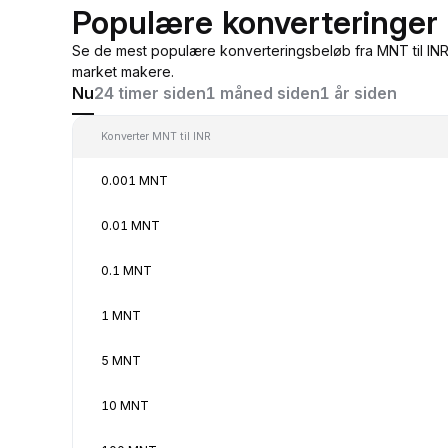
Populære konverteringer 
Se de mest populære konverteringsbeløb fra MNT til INR
market makere.
Nu
24 timer siden
1 måned siden
1 år siden
Konverter MNT til INR
0.001 MNT
0.01 MNT
0.1 MNT
1 MNT
5 MNT
10 MNT