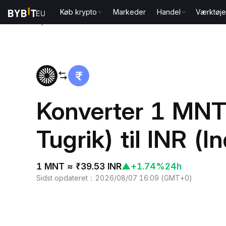
Køb krypto
Markeder
Handel
Værktøje
Hjem
MNT to INR
Konverter 1 MNT
Tugrik) til INR (I
1 MNT ≈ ₹39.53 INR
▲
+1.74%
24h
Sidst opdateret
：
2026/08/07 16:09
(
GMT+0
)