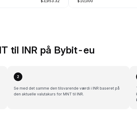
$3,953.32
$10,000
 til INR på Bybit-eu
2
Se med det samme den tilsvarende værdi i INR baseret på
den aktuelle valutakurs for MNT til INR.