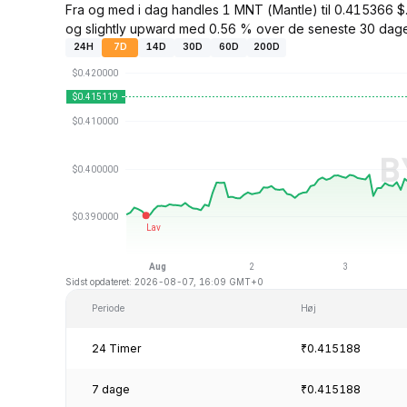
Fra og med i dag handles 1 MNT (Mantle) til 0.415366 
og slightly upward med 0.56 % over de seneste 30 dage
24H
7D
14D
30D
60D
200D
Sidst opdateret: 2026-08-07, 16:09 GMT+0
Periode
Høj
24 Timer
₹0.415188
7 dage
₹0.415188