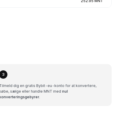
252.95 MNT
3
Tilmeld dig en gratis Bybit-eu-konto for at konvertere,
købe, sælge eller handle MNT med
nul
konverteringsgebyrer
.