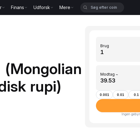
r
Finans
Udforsk
Mere
Brug
 (Mongolian
Modtag ~
ndisk rupi)
0.001
0.01
0.1
Ingen gebyr