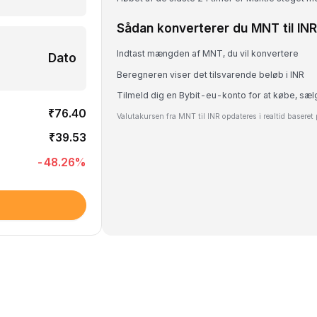
Sådan konverterer du MNT til INR
Indtast mængden af MNT, du vil konvertere
Dato
Beregneren viser det tilsvarende beløb i INR
Tilmeld dig en Bybit-eu-konto for at købe, sæ
₹76.40
Valutakursen fra MNT til INR opdateres i realtid basere
₹39.53
-48.26
%