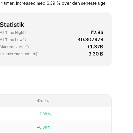
24 timer, increased med 6.39 % over den seneste uge
Statistik
₹2.86
All Time High
₹0.307978
All Time Low
₹1.37B
Markedsværdi
3.30 B
Cirkulerende udbud
Ændring
+2.08%
+6.39%