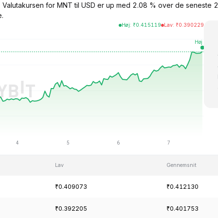
$. Valutakursen for MNT til USD er up med 2.08 % over de seneste 
.
Høj
:
₹
0.415119
Lav
:
₹
0.390229
Lav
Gennemsnit
₹0.409073
₹0.412130
₹0.392205
₹0.401753