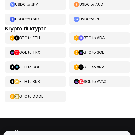
USDC
to
JPY
USDC
to
AUD
USDC
to
CAD
USDC
to
CHF
Krypto til krypto
BTC
to
ETH
BTC
to
ADA
SOL
to
TRX
BTC
to
SOL
ETH
to
SOL
BTC
to
XRP
ETH
to
BNB
SOL
to
AVAX
BTC
to
DOGE
Om