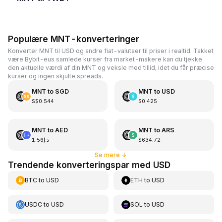
Populære MNT-konverteringer
Konverter MNT til USD og andre fiat-valutaer til priser i realtid. Takket
være Bybit-eus samlede kurser fra market-makere kan du tjekke
den aktuelle værdi af din MNT og veksle med tillid, idet du får præcise
kurser og ingen skjulte spreads.
MNT
to
SGD
MNT
to
USD
S$0.544
$0.425
MNT
to
AED
MNT
to
ARS
د.إ1.56
$634.72
Se mere
↓
Trendende konverteringspar med USD
BTC
to
USD
ETH
to
USD
USDC
to
USD
SOL
to
USD