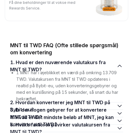
Få dine beholdninger til at vokse med
Rewards Service.
MNT til TWD FAQ (Ofte stillede spørgsmål)
om konvertering
1. Hvad er den nuværende valutakurs fra
MNT til TWD?
1 MNT har i øjeblikket en værdi på omkring 13.709
TWD. Valutakursen fra MNT til TWD opdateres i
realtid på Bybit-eu, uden konverteringsgebyrer og
med en kurslåsning på 15 sekunder, så snart du har
bekræftet.
2. Hvordan konverterer jeg MNT til TWD på
Bybit-eu?
3. Er der nogen gebyrer for at konvertere
MNT til TWD?
4. Hvad er det mindste beløb af MNT, jeg kan
konvertere til TWD?
5. Hvilke faktorer påvirker valutakursen fra
MNT til TWD?