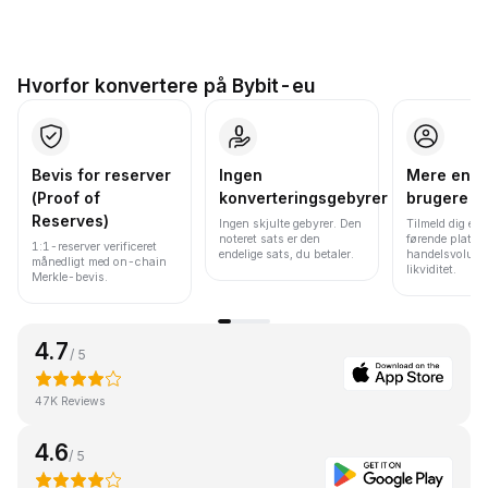
Hvorfor konvertere på Bybit-eu
Bevis for reserver
Ingen
Mere end 
(Proof of
konverteringsgebyrer
brugere
Reserves)
Ingen skjulte gebyrer. Den
Tilmeld dig en 
noteret sats er den
førende platfo
1:1-reserver verificeret
endelige sats, du betaler.
handelsvolume
månedligt med on-chain
likviditet.
Merkle-bevis.
4.7
/ 5
47K Reviews
4.6
/ 5