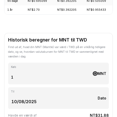
90 dage
NT$0.695099
NT$0.392205
NT$0.505009
1 år
NT$2.70
NT$0.392205
NT$0.955433
Historisk beregner for MNT til TWD
Find ud af, hvad din MNT (Mantle) var værd i TWD på en vilkårlig tidligere
dato, og se, hvordan valutakursen for MNT til TWD er sammenlignet med
værdien i dag.
Køb
MNT
Til
Dato
NT$31.88
Havde en værdi af