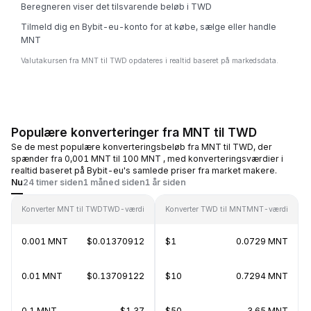
Beregneren viser det tilsvarende beløb i TWD
Tilmeld dig en Bybit-eu-konto for at købe, sælge eller handle
MNT
Valutakursen fra MNT til TWD opdateres i realtid baseret på markedsdata.
Populære konverteringer fra MNT til TWD
Se de mest populære konverteringsbeløb fra MNT til TWD, der
spænder fra 0,001 MNT til 100 MNT , med konverteringsværdier i
realtid baseret på Bybit-eu's samlede priser fra market makere.
Nu
24 timer siden
1 måned siden
1 år siden
Konverter MNT til TWD
TWD-værdi
Konverter TWD til MNT
MNT-værdi
0.001 MNT
$0.01370912
$1
0.0729 MNT
0.01 MNT
$0.13709122
$10
0.7294 MNT
0.1 MNT
$1.37
$50
3.65 MNT