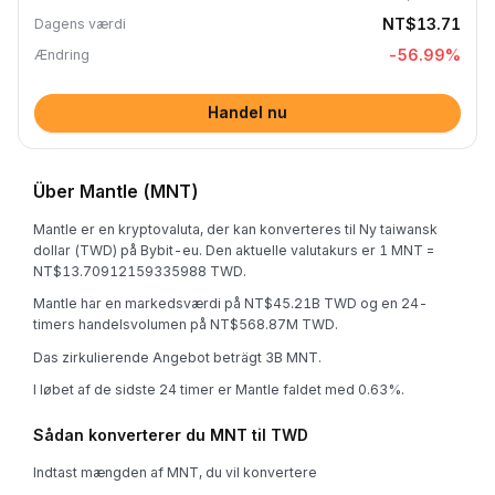
NT$13.71
Dagens værdi
-56.99
%
Ændring
Handel nu
Über Mantle (MNT)
Mantle er en kryptovaluta, der kan konverteres til Ny taiwansk
dollar (TWD) på Bybit-eu. Den aktuelle valutakurs er 1 MNT =
NT$13.70912159335988 TWD.
Mantle har en markedsværdi på NT$45.21B TWD og en 24-
timers handelsvolumen på NT$568.87M TWD.
Das zirkulierende Angebot beträgt 3B MNT.
I løbet af de sidste 24 timer er Mantle faldet med 0.63%.
Sådan konverterer du MNT til TWD
Indtast mængden af MNT, du vil konvertere