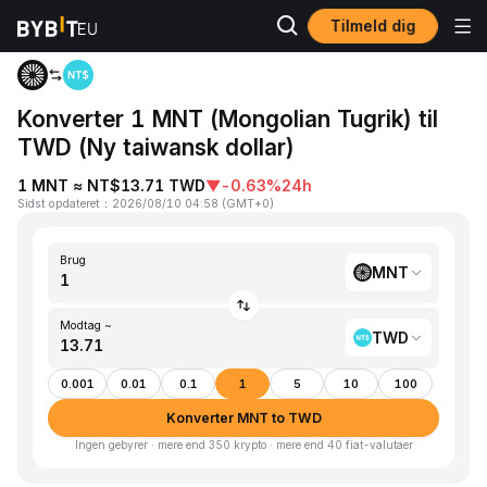
Tilmeld dig
Hjem
MNT to TWD
Konverter 1 MNT (Mongolian Tugrik) til
TWD (Ny taiwansk dollar)
1 MNT ≈ NT$13.71 TWD
▼
-0.63%
24h
Sidst opdateret
：
2026/08/10 04:58
(
GMT+0
)
Brug
MNT
Modtag ~
TWD
0.001
0.01
0.1
1
5
10
100
Konverter MNT to TWD
Ingen gebyrer · mere end 350 krypto · mere end 40 fiat-valutaer