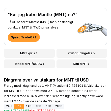
"Bør jeg købe Mantle (MNT) nu?"
Få AI-baseret Mantle (MNT) markedsindsigt
og aktuel MNT til TWD prisanalyse.
Spørg TradeGPT
MNT-pris
Prisforudsigelse
Handel MNT/USDC
Køb MNT
Diagram over valutakurs for MNT til USD
Fra og med i dag handles 1 MNT (Mantle) til 0.425101 $. Valutakursen
for MNT til USD er down med 0.68 % over de seneste 24 timer,
increased med 6.84 % over den seneste uge og slightly downward
med 1.27 % over de seneste 30 dage.
24H
7D
14D
30D
60D
200D
Høj
:
NT$
0.431958
Lav
:
NT$
0.394301