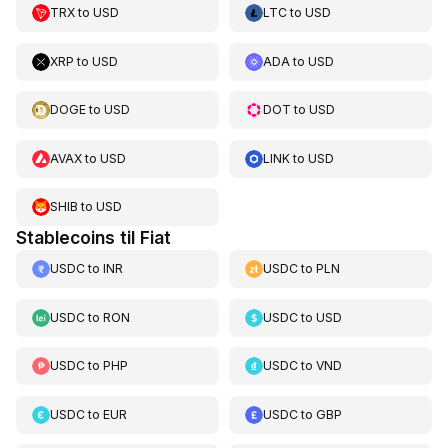
TRX
to
USD
LTC
to
USD
XRP
to
USD
ADA
to
USD
DOGE
to
USD
DOT
to
USD
AVAX
to
USD
LINK
to
USD
SHIB
to
USD
Stablecoins til Fiat
USDC
to
INR
USDC
to
PLN
USDC
to
RON
USDC
to
USD
USDC
to
PHP
USDC
to
VND
USDC
to
EUR
USDC
to
GBP