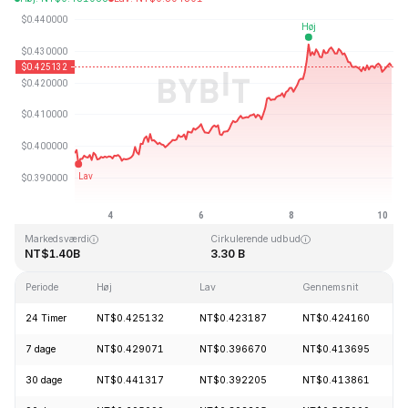
Sidst opdateret: 2026-08-10, 04:58 GMT+0
All Time High
All Time Low
NT$2.86
NT$0.307978
Markedsværdi
Cirkulerende udbud
NT$1.40B
3.30 B
Periode
Høj
Lav
Gennemsnit
24 Timer
NT$0.425132
NT$0.423187
NT$0.424160
7 dage
NT$0.429071
NT$0.396670
NT$0.413695
30 dage
NT$0.441317
NT$0.392205
NT$0.413861