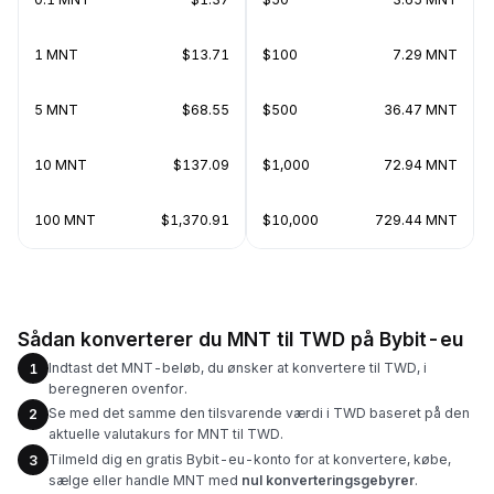
1 MNT
$13.71
$100
7.29 MNT
5 MNT
$68.55
$500
36.47 MNT
10 MNT
$137.09
$1,000
72.94 MNT
100 MNT
$1,370.91
$10,000
729.44 MNT
Sådan konverterer du MNT til TWD på Bybit-eu
Indtast det MNT-beløb, du ønsker at konvertere til TWD, i
1
beregneren ovenfor.
Se med det samme den tilsvarende værdi i TWD baseret på den
2
aktuelle valutakurs for MNT til TWD.
Tilmeld dig en gratis Bybit-eu-konto for at konvertere, købe,
3
sælge eller handle MNT med
nul konverteringsgebyrer
.