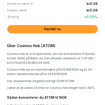
kr0.08
Havde en værdi af
kr0.08
Dagens værdi
+
0.00
%
Ændring
Handel nu
Über Cosmos Hub (ATOM)
Cosmos Hub er en kryptovaluta, der kan konverteres til Norske
kroner (NOK) på Bybit-eu. Den aktuelle valutakurs er 1 ATOM =
kr0.0764635530385104 NOK.
Cosmos Hub har en markedsværdi på kr6.85B NOK og en 24-
timers handelsvolumen på kr163.87M NOK.
Das zirkulierende Angebot beträgt 524M ATOM.
I løbet af de sidste 24 timer er Cosmos Hub steget med 1.82%.
Sådan konverterer du ATOM til NOK