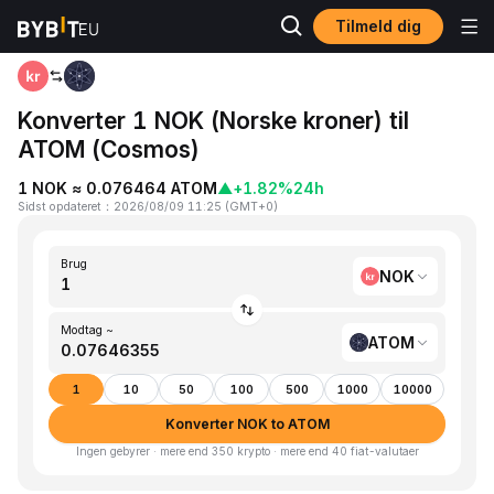
Tilmeld dig
Hjem
NOK to ATOM
Konverter 1 NOK (Norske kroner) til
ATOM (Cosmos)
1 NOK ≈ 0.076464 ATOM
▲
+1.82%
24h
Sidst opdateret
：
2026/08/09 11:25
(
GMT+0
)
Brug
NOK
Modtag ~
ATOM
1
10
50
100
500
1000
10000
Konverter NOK to ATOM
Ingen gebyrer · mere end 350 krypto · mere end 40 fiat-valutaer