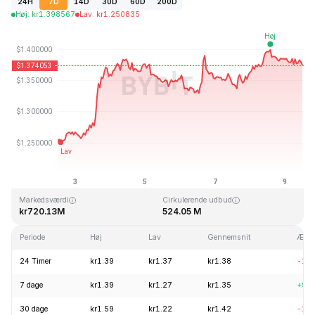
24H
7D
14D
30D
60D
200D
Høj
:
kr
1.398567
Lav
:
kr
1.250835
Sidst opdateret: 2026-08-09, 11:25 GMT+0
All Time High
All Time Low
kr43.84
kr1.16
Markedsværdi
Cirkulerende udbud
kr720.13M
524.05 M
Periode
Høj
Lav
Gennemsnit
Ændr
24 Timer
kr1.39
kr1.37
kr1.38
-1.
7 dage
kr1.39
kr1.27
kr1.35
+9.
30 dage
kr1.59
kr1.22
kr1.42
-13