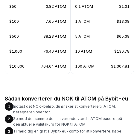
$50
3.82 ATOM
0.1 ATOM
$1.31
$100
7.65 ATOM
1 ATOM
$13.08
$500
38.23 ATOM
5 ATOM
$65.39
$1,000
76.46 ATOM
10 ATOM
$130.78
$10,000
764.64 ATOM
100 ATOM
$1,307.81
Sådan konverterer du NOK til ATOM på Bybit-eu
Indtast det NOK-beløb, du ønsker at konvertere til ATOM, i
1
beregneren ovenfor.
Se med det samme den tilsvarende værdi i ATOM baseret på
2
den aktuelle valutakurs for NOK til ATOM.
Tilmeld dig en gratis Bybit-eu-konto for at konvertere, købe,
3