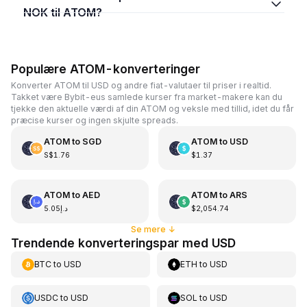
NOK til ATOM?
Populære ATOM-konverteringer
Konverter ATOM til USD og andre fiat-valutaer til priser i realtid.
Takket være Bybit-eus samlede kurser fra market-makere kan du
tjekke den aktuelle værdi af din ATOM og veksle med tillid, idet du får
præcise kurser og ingen skjulte spreads.
ATOM
to
SGD
ATOM
to
USD
S$1.76
$1.37
ATOM
to
AED
ATOM
to
ARS
د.إ5.05
$2,054.74
Se mere
↓
Trendende konverteringspar med USD
BTC
to
USD
ETH
to
USD
USDC
to
USD
SOL
to
USD