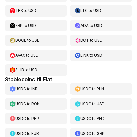
TRX
to
USD
LTC
to
USD
XRP
to
USD
ADA
to
USD
DOGE
to
USD
DOT
to
USD
AVAX
to
USD
LINK
to
USD
SHIB
to
USD
Stablecoins til Fiat
USDC
to
INR
USDC
to
PLN
USDC
to
RON
USDC
to
USD
USDC
to
PHP
USDC
to
VND
USDC
to
EUR
USDC
to
GBP