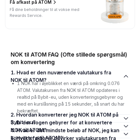
Få afkast på ATOM
Få dine beholdninger til at vokse med
Rewards Service.
NOK til ATOM FAQ (Ofte stillede spørgsmål)
om konvertering
1. Hvad er den nuværende valutakurs fra
NOK til ATOM?
1 NOK har i øjeblikket en værdi på omkring 0.076
ATOM. Valutakursen fra NOK til ATOM opdateres i
realtid på Bybit-eu, uden konverteringsgebyrer og
med en kurslåsning på 15 sekunder, så snart du har
bekræftet.
2. Hvordan konverterer jeg NOK til ATOM på
Bybit-eu?
3. Er der nogen gebyrer for at konvertere
NOK til ATOM?
4. Hvad er det mindste beløb af NOK, jeg kan
konvertere til ATOM?
5. Hvilke faktorer påvirker valutakursen fra