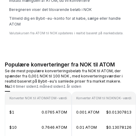
Indtast mængden af ATOM, du vil konvertere
Beregneren viser det tilsvarende beløb i NOK
Tilmeld dig en Bybit-eu-konto for at købe, sælge eller handle
ATOM
Valutakursen fra ATOM til NOK opdateres i realtid baseret på markedsdata.
Populære konverteringer fra NOK til ATOM
Se de mest populære konverteringsbeløb fra NOK til ATOM, der
spænder fra 0,001 NOK til 100 NOK , med konverteringsværdier i
realtid baseret på Bybit-eu's samlede priser fra market makere.
Nu
24 timer siden
1 måned siden
1 år siden
Konverter NOK til ATOM
ATOM-værdi
Konverter ATOM til NOK
NOK-værdi
$1
0.0765 ATOM
0.001 ATOM
$0.01307813
$10
0.7646 ATOM
0.01 ATOM
$0.13078126