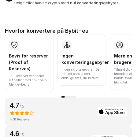
sælge eller handle crypto med
nul konverteringsgebyrer
.
Hvorfor konvertere på Bybit-eu
Bevis for reserver
Ingen
Mere end 
(Proof of
konverteringsgebyrer
brugere
Reserves)
Ingen skjulte gebyrer. Den
Tilmeld dig en 
noteret sats er den
førende platfo
1:1-reserver verificeret
endelige sats, du betaler.
handelsvolume
månedligt med on-chain
likviditet.
Merkle-bevis.
4.7
/ 5
47K Reviews
4.6
/ 5