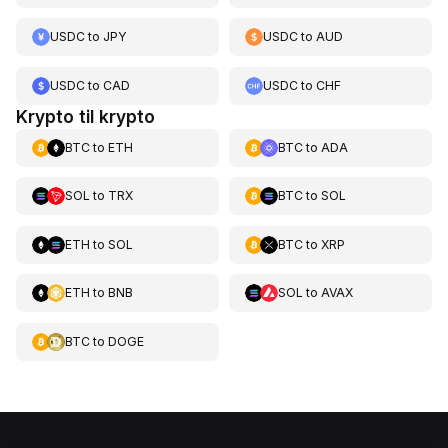
USDC
to
JPY
USDC
to
AUD
USDC
to
CAD
USDC
to
CHF
Krypto til krypto
BTC
to
ETH
BTC
to
ADA
SOL
to
TRX
BTC
to
SOL
ETH
to
SOL
BTC
to
XRP
ETH
to
BNB
SOL
to
AVAX
BTC
to
DOGE