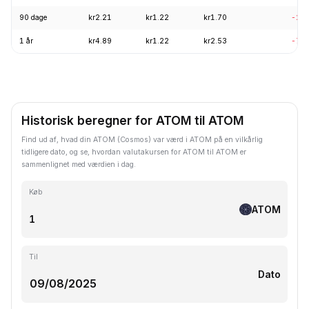
90 dage
kr2.21
kr1.22
kr1.70
-24
1 år
kr4.89
kr1.22
kr2.53
-71
Historisk beregner for ATOM til ATOM
Find ud af, hvad din ATOM (Cosmos) var værd i ATOM på en vilkårlig
tidligere dato, og se, hvordan valutakursen for ATOM til ATOM er
sammenlignet med værdien i dag.
Køb
ATOM
Til
Dato