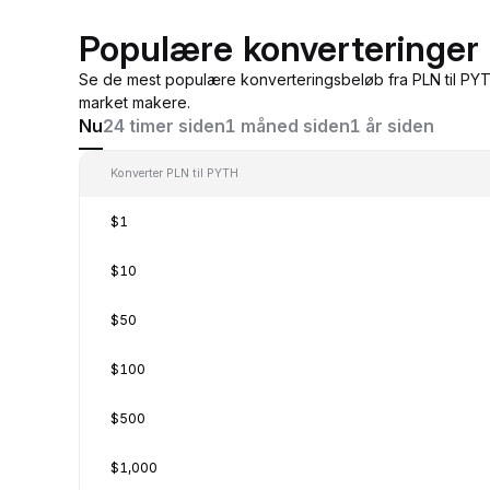
Populære konverteringer 
Se de mest populære konverteringsbeløb fra PLN til PYTH
market makere.
Nu
24 timer siden
1 måned siden
1 år siden
Konverter PLN til PYTH
$1
$10
$50
$100
$500
$1,000