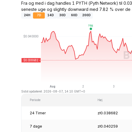
Fra og med i dag handles 1 PYTH (Pyth Network) til 0.
seneste uge og slightly downward med 7.82 % over de 
24H
7D
14D
30D
60D
200D
Sidst opdateret: 2026-08-07, 14:10 GMT+0
Periode
Høj
24 Timer
zł0.038682
7 dage
zł0.040259