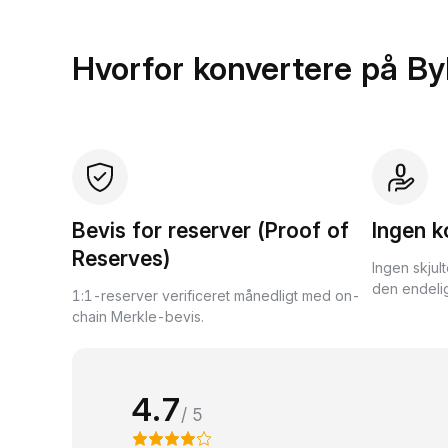
Hvorfor konvertere på By
Bevis for reserver (Proof of
Ingen k
Reserves)
Ingen skjul
den endelig
1:1-reserver verificeret månedligt med on-
chain Merkle-bevis.
4.7
/ 5