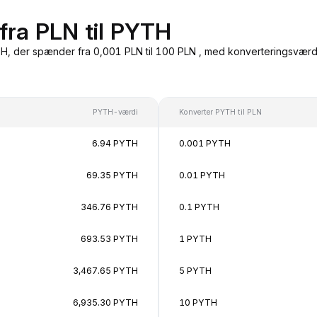
fra PLN til PYTH
, der spænder fra 0,001 PLN til 100 PLN , med konverteringsværdier
PYTH-værdi
Konverter PYTH til PLN
6.94 PYTH
0.001 PYTH
69.35 PYTH
0.01 PYTH
346.76 PYTH
0.1 PYTH
693.53 PYTH
1 PYTH
3,467.65 PYTH
5 PYTH
6,935.30 PYTH
10 PYTH