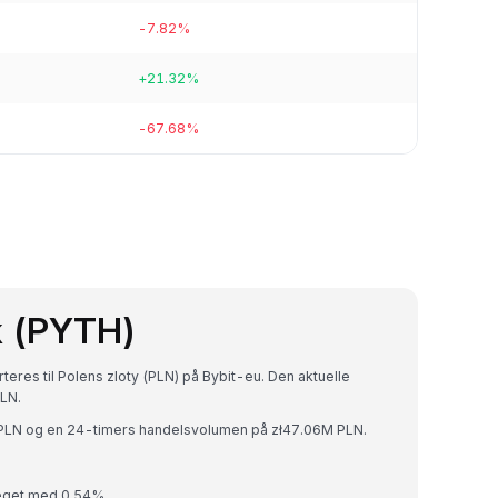
-7.82%
+21.32%
-67.68%
k (PYTH)
teres til Polens zloty (PLN) på Bybit-eu. Den aktuelle
LN.
 PLN og en 24-timers handelsvolumen på zł47.06M PLN.
steget med 0.54%.