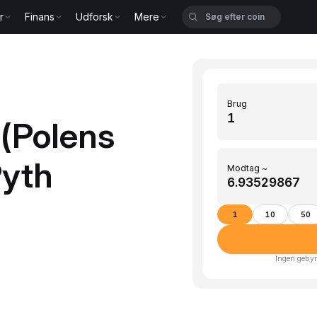
r
Finans
Udforsk
Mere
Brug
(Polens
Pyth
Modtag ~
1
10
50
Ingen gebyr