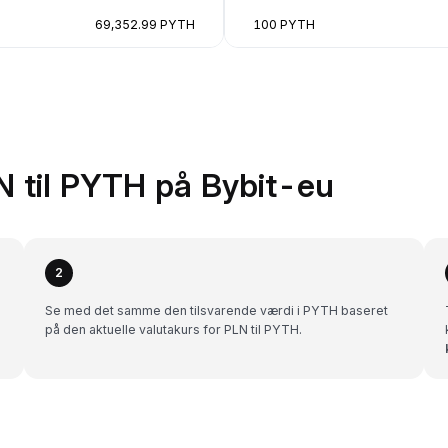
69,352.99 PYTH
100 PYTH
N til PYTH på Bybit-eu
2
Se med det samme den tilsvarende værdi i PYTH baseret
på den aktuelle valutakurs for PLN til PYTH.