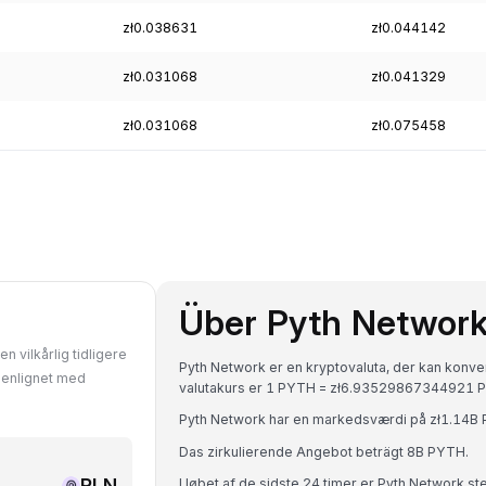
zł0.038631
zł0.044142
zł0.031068
zł0.041329
zł0.031068
zł0.075458
Über Pyth Networ
n vilkårlig tidligere
Pyth Network er en kryptovaluta, der kan konver
menlignet med
valutakurs er 1 PYTH = zł6.93529867344921 P
Pyth Network har en markedsværdi på zł1.14B
Das zirkulierende Angebot beträgt 8B PYTH.
PLN
I løbet af de sidste 24 timer er Pyth Network 