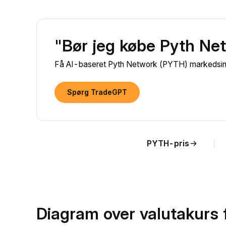
"Bør jeg købe Pyth Ne
Få AI-baseret Pyth Network (PYTH) markedsinds
Spørg TradeGPT
PYTH-pris
Diagram over valutakurs 