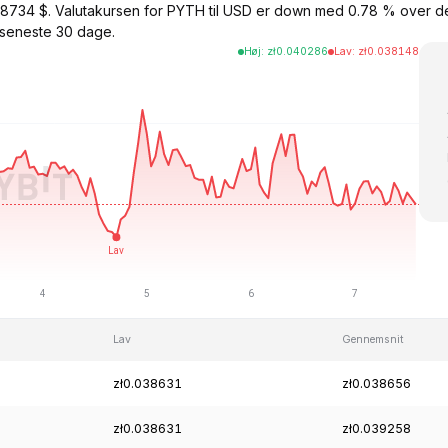
038734 $. Valutakursen for PYTH til USD er down med 0.78 % over
seneste 30 dage.
Høj
:
zł
0.040286
Lav
:
zł
0.038148
Lav
Gennemsnit
zł0.038631
zł0.038656
zł0.038631
zł0.039258