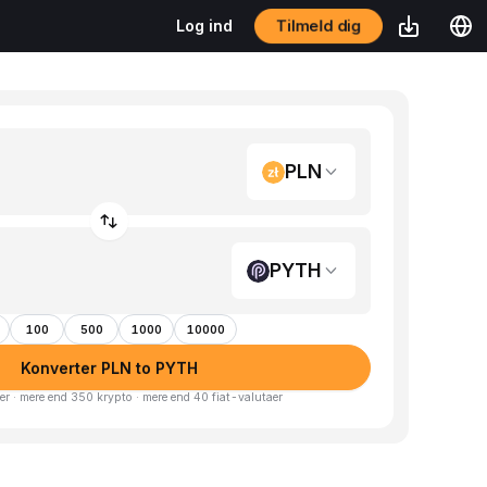
Tilmeld dig
Log ind
PLN
PYTH
100
500
1000
10000
Konverter PLN to PYTH
er · mere end 350 krypto · mere end 40 fiat-valutaer