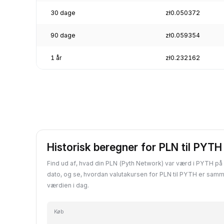
30 dage
zł0.050372
90 dage
zł0.059354
1 år
zł0.232162
Historisk beregner for PLN til PYTH
Find ud af, hvad din PLN (Pyth Network) var værd i PYTH på e
dato, og se, hvordan valutakursen for PLN til PYTH er sam
værdien i dag.
Køb