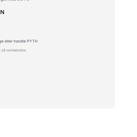
LN
ge eller handle PYTH
et på markedsdata.