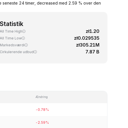
 de seneste 24 timer, decreased med 2.59 % over den
Statistik
zł1.20
All Time High
zł0.029535
All Time Low
zł305.21M
Markedsværdi
7.87 B
Cirkulerende udbud
Ændring
-0.78%
-2.59%