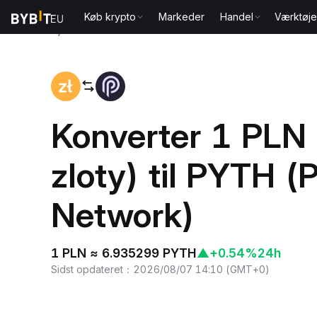
Køb krypto
Markeder
Handel
Værktøje
Hjem
PLN to PYTH
Konverter 1 PLN 
zloty) til PYTH (
Network)
1 PLN ≈ 6.935299 PYTH
▲
+0.54%
24h
Sidst opdateret
：
2026/08/07 14:10
(
GMT+0
)