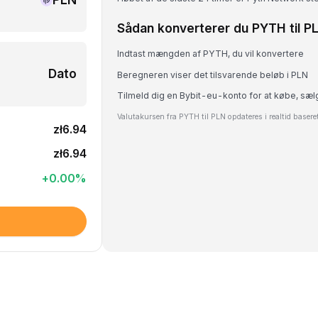
Sådan konverterer du PYTH til P
Indtast mængden af PYTH, du vil konvertere
Dato
Beregneren viser det tilsvarende beløb i PLN
Tilmeld dig en Bybit-eu-konto for at købe, sæl
Valutakursen fra PYTH til PLN opdateres i realtid baser
zł6.94
zł6.94
+
0.00
%