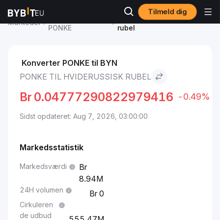
Tilmeld dig
PONKE Pris
PONKE to Hviderussisk
Markeder
PONKE
rubel
Konverter PONKE til BYN
PONKE TIL HVIDERUSSISK RUBEL
Br
0.04777290822979416
-0.49%
Sidst opdateret: Aug 7, 2026, 03:00:00
Markedsstatistik
Markedsværdi
8.94M
24H volumen
0
Cirkuleren
de udbud
555.47M