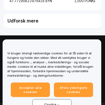
47.77290822979416 BYN
1,000 PONKE
Udforsk mere
Om
Vi bruger strengt nødvendige cookies for at få siden til at
Tjenester
fungere og holde den sikker. Med dit samtykke bruger vi
også funktions-, analyse-, markedsførings- og sociale
medie-cookies til at huske dine indstillinger, forstå brugen
Support
af hjemmesiden, forbedre hjemmesiden og understøtte
markedsførings- og delingsfunktioner.
Produkter
Accepter alle
Afvis yderligere
Juridisk
cookies
cookies
Cookie -