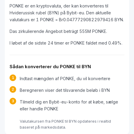
PONKE er en kryptovaluta, der kan konverteres til
Hviderussisk rubel (BYN) på Bybit-eu. Den aktuelle
valutakurs er 1 PONKE = Br0.04777290822979416 BYN.
Das zirkulierende Angebot beträgt 555M PONKE.
I løbet af de sidste 24 timer er PONKE faldet med 0.49%.
Sådan konverterer du PONKE til BYN
1
Indtast mængden af PONKE, du vil konvertere
2
Beregneren viser det tilsvarende beløb i BYN
3
Tilmeld dig en Bybit-eu-konto for at købe, sælge
eller handle PONKE
Valutakursen fra PONKE til BYN opdateres i realtid
baseret på markedsdata.