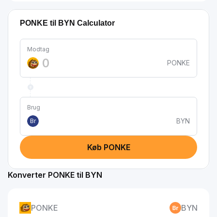
PONKE til BYN Calculator
Modtag
PONKE
Brug
BYN
Br
Køb PONKE
Konverter PONKE til BYN
PONKE
BYN