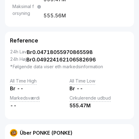
Maksimal f
orsyning
555.56M
Reference
24h Lav
Br
0.04718055970865598
24h Høj
Br
0.049224162106582696
*Følgende data viser eth markedsinformation
All Time High
All Time Low
Br
--
Br
--
Markedsværdi
Cirkulerende udbud
--
555.47M
Über PONKE (PONKE)