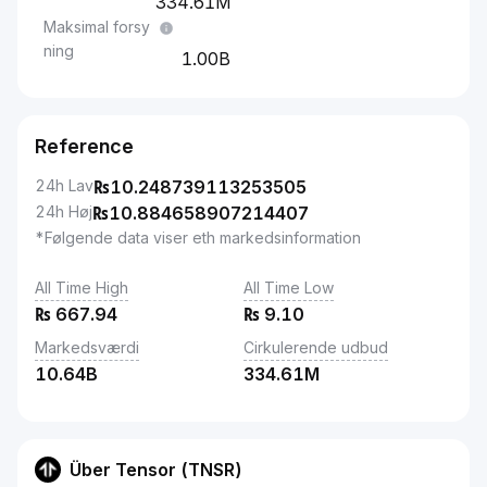
334.61M
Maksimal forsy
ning
1.00B
Reference
24h Lav
₨
10.248739113253505
24h Høj
₨
10.884658907214407
*Følgende data viser eth markedsinformation
All Time High
All Time Low
₨
667.94
₨
9.10
Markedsværdi
Cirkulerende udbud
10.64B
334.61M
Über Tensor (TNSR)