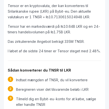
Tensor er en kryptovaluta, der kan konverteres til
Srilankanske rupee (LKR) på Bybit-eu. Den aktuelle
valutakurs er 1 TNSR = ₨10.7130615024948 LKR.
Tensor har en markedsværdi på ₨10.64B LKR og en 24-
timers handelsvolumen på ₨1.75B LKR.
Das zirkulierende Angebot beträgt 335M TNSR.
I løbet af de sidste 24 timer er Tensor steget med 2.48%.
Sådan konverterer du TNSR til LKR
1
Indtast mængden af TNSR, du vil konvertere
2
Beregneren viser det tilsvarende beløb i LKR
3
Tilmeld dig en Bybit-eu-konto for at købe, sælge
eller handle TNSR