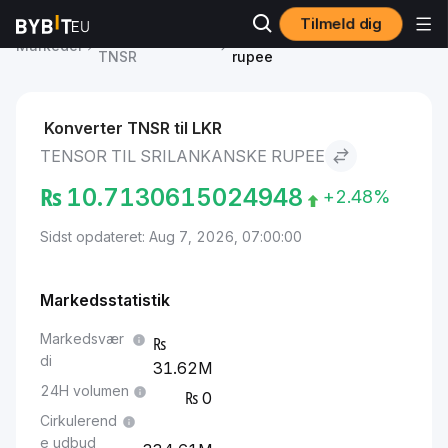
Tilmeld dig
Tensor Pris
Tensor to Srilankanske
Markeder
TNSR
rupee
Konverter TNSR til LKR
TENSOR TIL SRILANKANSKE RUPEE
₨
10.7130615024948
+2.48%
Sidst opdateret: Aug 7, 2026, 07:00:00
Markedsstatistik
Markedsvær
di
31.62M
24H volumen
0
Cirkulerend
e udbud