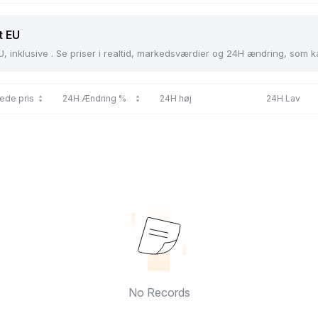
t EU
U, inklusive . Se priser i realtid, markedsværdier og 24H ændring, som 
ede pris
24H Ændring %
24H høj
24H Lav
No Records