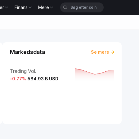
er
Finans
Mere
Markedsdata
Se mere
Trading Vol.
-0.77
%
584.93 B USD