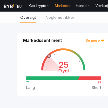
Køb krypto
Markeder
Handel
Værktøj
Oversigt
Nøglemetrikker
Markedssentiment
Se mere
25
Frygt
71
29
Lang
Short