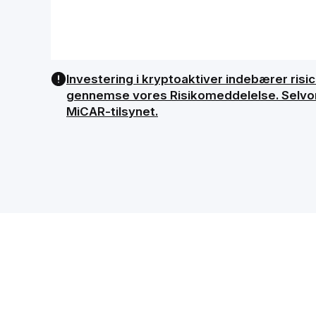
Investering i kryptoaktiver indebærer risici
gennemse vores Risikomeddelelse. Selvom B
MiCAR-tilsynet.