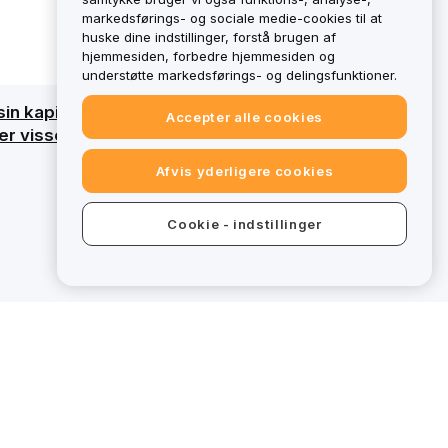
markedsførings- og sociale medie-cookies til at
huske dine indstillinger, forstå brugen af
hjemmesiden, forbedre hjemmesiden og
understøtte markedsførings- og delingsfunktioner.
sin kapital. Få en detaljeret oversigt ved at
Accepter alle cookies
 visse tilbud på bybit.eu ikke omfattet af
Afvis yderligere cookies
Cookie - indstillinger