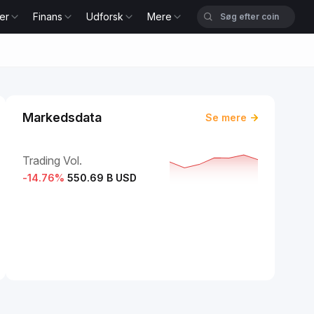
er
Finans
Udforsk
Mere
Markedsdata
Se mere
Trading Vol.
-14.76
%
550.69 B USD