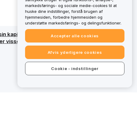
markedsførings- og sociale medie-cookies til at
huske dine indstillinger, forstå brugen af
hjemmesiden, forbedre hjemmesiden og
understøtte markedsførings- og delingsfunktioner.
sin kapital. Få en detaljeret oversigt ved at
Accepter alle cookies
 visse tilbud på bybit.eu ikke omfattet af
Afvis yderligere cookies
Cookie - indstillinger