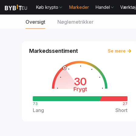
Køb krypto
Markeder
Handel
Værktøj
Oversigt
Nøglemetrikker
Markedssentiment
Se mere
30
Frygt
73
27
Lang
Short