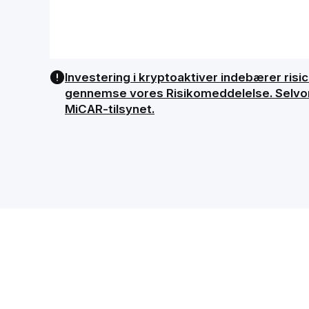
Investering i kryptoaktiver indebærer risici
gennemse vores Risikomeddelelse. Selvom B
MiCAR-tilsynet.