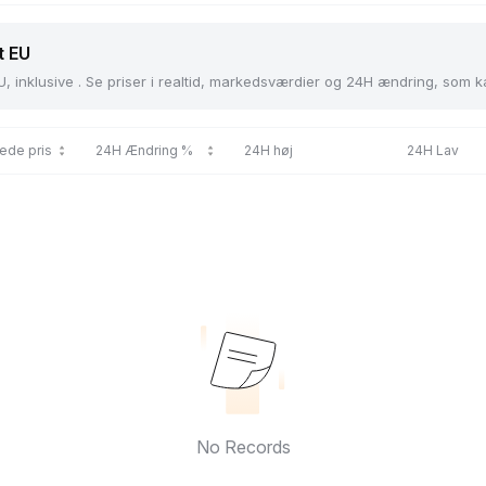
t EU
U, inklusive . Se priser i realtid, markedsværdier og 24H ændring, som 
ede pris
24H Ændring %
24H høj
24H Lav
No Records