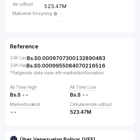
de udbud
523.47M
Maksimal forsyning
-
-
Reference
24h Lav
Bs.S
0.0009707300132890483
24h Høj
Bs.S
0.0009955084070216516
*Følgende data viser eth markedsinformation
All Time High
All Time Low
Bs.S
--
Bs.S
--
Markedsværdi
Cirkulerende udbud
--
523.47M
Über Venezuelan Bolívar (VES)