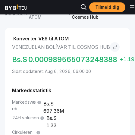
Tilmeld dig
Cosmos Hub Pris
Venezuelan Bolívar to
Markeder
ATOM
Cosmos Hub
Konverter VES til ATOM
VENEZUELAN BOLÍVAR TIL COSMOS HUB
Bs.S
0.000989565073248388
+1.1
Sidst opdateret: Aug 6, 2026, 06:00:00
Markedsstatistik
Markedsvæ
rdi
697.36M
24H volumen
1.33
Cirkuleren