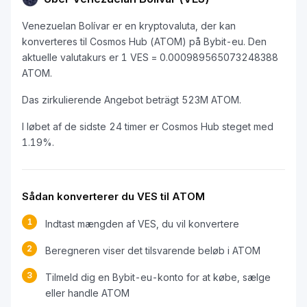
Venezuelan Bolívar er en kryptovaluta, der kan
konverteres til Cosmos Hub (ATOM) på Bybit-eu. Den
aktuelle valutakurs er 1 VES = 0.000989565073248388
ATOM.
Das zirkulierende Angebot beträgt 523M ATOM.
I løbet af de sidste 24 timer er Cosmos Hub steget med
1.19%.
Sådan konverterer du VES til ATOM
1
Indtast mængden af VES, du vil konvertere
2
Beregneren viser det tilsvarende beløb i ATOM
3
Tilmeld dig en Bybit-eu-konto for at købe, sælge
eller handle ATOM