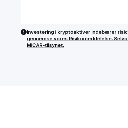
Investering i kryptoaktiver indebærer risici
gennemse vores Risikomeddelelse. Selvom B
MiCAR-tilsynet.