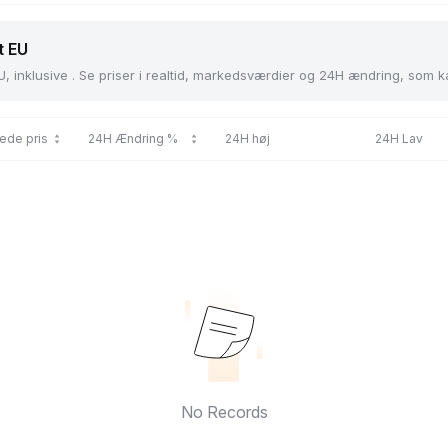
t EU
U, inklusive . Se priser i realtid, markedsværdier og 24H ændring, som 
ede pris
24H Ændring %
24H høj
24H Lav
No Records