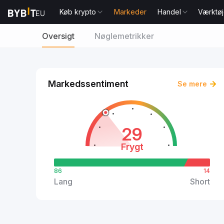
Køb krypto
Markeder
Handel
Værktøj
Oversigt
Nøglemetrikker
Markedssentiment
Se mere
29
Frygt
86
14
Lang
Short