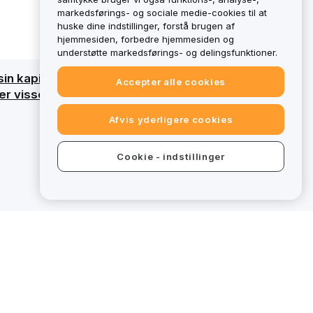
markedsførings- og sociale medie-cookies til at
huske dine indstillinger, forstå brugen af
hjemmesiden, forbedre hjemmesiden og
understøtte markedsførings- og delingsfunktioner.
sin kapital. Få en detaljeret oversigt ved at
Accepter alle cookies
 visse tilbud på bybit.eu ikke omfattet af
Afvis yderligere cookies
Cookie - indstillinger