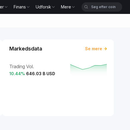
er
Finans
Udforsk
Mere
Markedsdata
Se mere
Trading Vol.
10.44
%
646.03 B USD