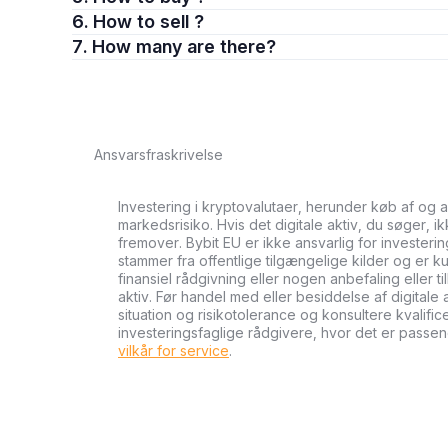
6. How to sell ?
7. How many are there?
Ansvarsfraskrivelse
Investering i kryptovalutaer, herunder køb af og 
markedsrisiko. Hvis det digitale aktiv, du søger, i
fremover. Bybit EU er ikke ansvarlig for investeri
stammer fra offentlige tilgængelige kilder og er ku
finansiel rådgivning eller nogen anbefaling eller 
aktiv. Før handel med eller besiddelse af digital
situation og risikotolerance og konsultere kvalifi
investeringsfaglige rådgivere, hvor det er passen
vilkår for service
.