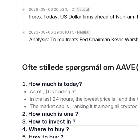
2026-08-06 20:53
(UTC)
Neutral
Forex Today: US Dollar firms ahead of Nonfarm P
2026-08-06 19:38
(UTC)
Neutral
Analysis: Trump treats Fed Chairman Kevin Warsh 
Ofte stillede spørgsmål om AAVE
1. How much is today?
As of , () is trading at .
In the last 24 hours, the lowest price is , and the 
The market cap is , ranking it # among all cryptoc
2. How much is one ?
3. How to invest in ?
4. Where to buy ?
5. How to buy ?