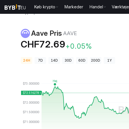
Køb krypto
Markeder
Handel
Værktøje
Kryptopriser
Aave Pris AAVE
Aave Pris
AAVE
CHF72.69
+0.05%
24H
7D
14D
30D
60D
200D
1Y