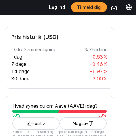
Tilmeld dig
Log ind
Pris historik (USD)
Dato Sammenligning
% Ændring
I dag
-0.63%
7 dage
-9.46%
14 dage
-6.97%
30 dage
-2.00%
Hvad synes du om Aave (AAVE)i dag?
50
%
50
%
Positiv
Negativ
Bemærk: Denne afstemning afspejler kun brugernes meninger