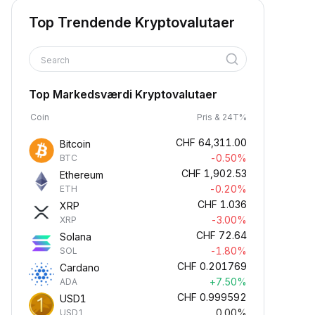
Top Trendende Kryptovalutaer
Search
Top Markedsværdi Kryptovalutaer
Coin
Pris & 24T%
CHF
64,311.00
Bitcoin
-0.50%
BTC
CHF
1,902.53
Ethereum
-0.20%
ETH
CHF
1.036
XRP
-3.00%
XRP
CHF
72.64
Solana
-1.80%
SOL
CHF
0.201769
Cardano
+7.50%
ADA
CHF
0.999592
USD1
0.00%
USD1