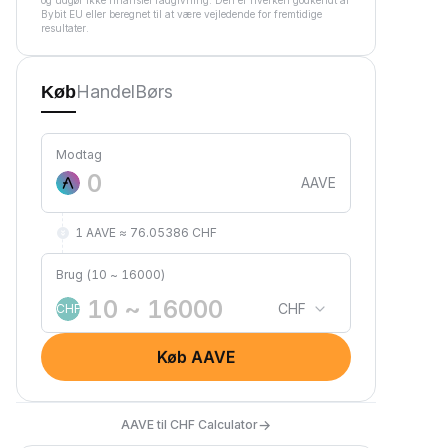
og udgør ikke finansiel rådgivning. Den er hverken godkendt af
Bybit EU eller beregnet til at være vejledende for fremtidige
resultater.
Handel
Børs
Køb
Modtag
AAVE
1 AAVE ≈ 76.05386 CHF
Brug (10 ~ 16000)
CHF
CHF
Køb AAVE
→
AAVE til CHF Calculator