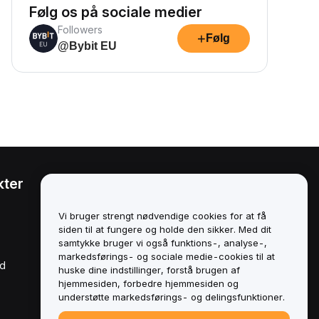
Følg os på sociale medier
Followers
+
Følg
@Bybit EU
kter
Juridisk
Politik om
Vi bruger strengt nødvendige cookies for at få
interessekonflikter
siden til at fungere og holde den sikker. Med dit
samtykke bruger vi også funktions-, analyse-,
Oversigt over politikken for
markedsførings- og sociale medie-cookies til at
opbevaring og
rd
administration
huske dine indstillinger, forstå brugen af
hjemmesiden, forbedre hjemmesiden og
ESG-oplysninger
understøtte markedsførings- og delingsfunktioner.