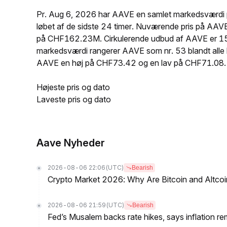
Pr. Aug 6, 2026 har AAVE en samlet markedsværdi p
løbet af de sidste 24 timer. Nuværende pris på AA
på CHF162.23M. Cirkulerende udbud af AAVE er 15
markedsværdi rangerer AAVE som nr. 53 blandt alle k
AAVE en høj på CHF73.42 og en lav på CHF71.08.
Højeste pris og dato
Laveste pris og dato
Aave Nyheder
2026-08-06 22:06
(UTC)
Bearish
Crypto Market 2026: Why Are Bitcoin and Altcoins
2026-08-06 21:59
(UTC)
Bearish
Fed’s Musalem backs rate hikes, says inflation re