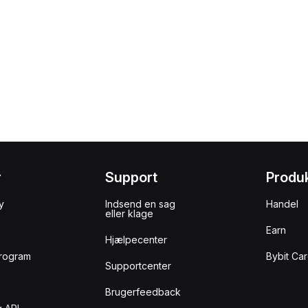
r
Support
Produ
y
Indsend en sag
Handel
eller klage
Earn
Hjælpecenter
rogram
Bybit Ca
Supportcenter
Brugerfeedback