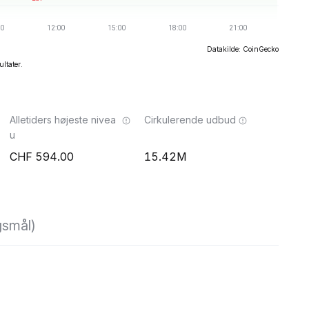
Datakilde: CoinGecko
ultater.
Alletiders højeste nivea
Cirkulerende udbud
u
594.00
15.42M
gsmål)