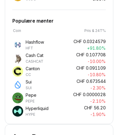
Populære mønter
Coin
Pris & 24T%
CHF
0.0324579
Hashflow
+91.80%
HFT
CHF
0.107708
Cash Cat
-10.00%
CASHCAT
CHF
0.091109
Canton
-10.80%
CC
CHF
0.673544
Sui
-2.30%
SUI
CHF
0.0000028
Pepe
-2.10%
PEPE
CHF
56.20
Hyperliquid
-1.90%
HYPE