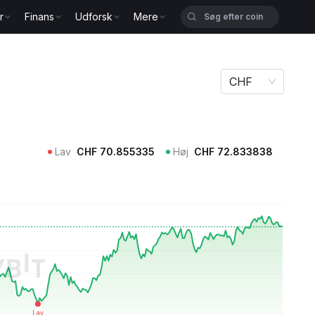
r
Finans
Udforsk
Mere
CHF
Lav
CHF
70.855335
Høj
CHF
72.833838