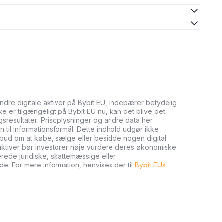
andre digitale aktiver på Bybit EU, indebærer betydelig
kke er tilgængeligt på Bybit EU nu, kan det blive det
ngsresultater. Prisoplysninger og andre data her
n til informationsformål. Dette indhold udgør ikke
tilbud om at købe, sælge eller besidde nogen digital
e aktiver bør investorer nøje vurdere deres økonomiske
cerede juridiske, skattemæssige eller
de. For mere information, henvises der til
Bybit EUs