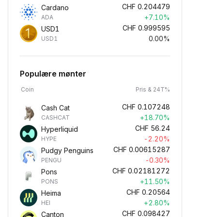
CHF
0.204479
Cardano
+7.10%
ADA
CHF
0.999595
USD1
0.00%
USD1
Populære mønter
Coin
Pris & 24T%
CHF
0.107248
Cash Cat
+18.70%
CASHCAT
CHF
56.24
Hyperliquid
-2.20%
HYPE
CHF
0.00615287
Pudgy Penguins
-0.30%
PENGU
CHF
0.02181272
Pons
+11.50%
PONS
CHF
0.20564
Heima
+2.80%
HEI
CHF
0.098427
Canton