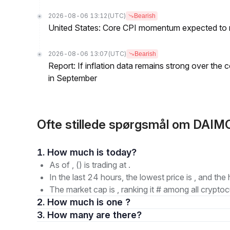
2026-08-06 13:12
(UTC)
Bearish
United States: Core CPI momentum expected to re
2026-08-06 13:07
(UTC)
Bearish
Report: If inflation data remains strong over the 
in September
Ofte stillede spørgsmål om DAI
1. How much is today?
As of , () is trading at .
In the last 24 hours, the lowest price is , and the 
The market cap is , ranking it # among all cryptoc
2. How much is one ?
3. How many are there?