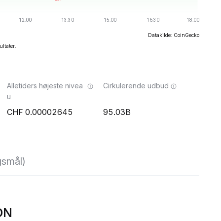
Datakilde: CoinGecko
ultater.
Alletiders højeste nivea
Cirkulerende udbud
u
0.00002645
95.03B
gsmål)
MON