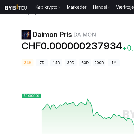
Køb krypto
Markeder
Handel
Værktøje
Kryptopriser
Daimon Pris DAIMON
Daimon Pris
DAIMON
CHF0.000000237934
+0
24H
7D
14D
30D
60D
200D
1Y