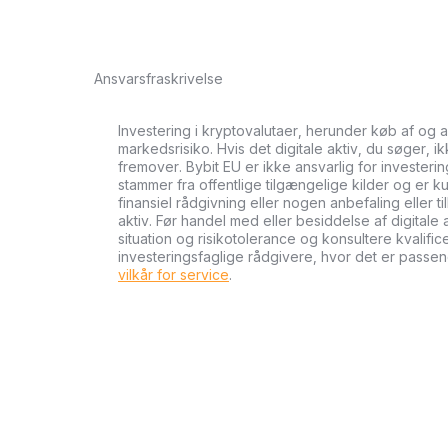
Ansvarsfraskrivelse
Investering i kryptovalutaer, herunder køb af og 
markedsrisiko. Hvis det digitale aktiv, du søger, i
fremover. Bybit EU er ikke ansvarlig for investeri
stammer fra offentlige tilgængelige kilder og er ku
finansiel rådgivning eller nogen anbefaling eller 
aktiv. Før handel med eller besiddelse af digital
situation og risikotolerance og konsultere kvalifi
investeringsfaglige rådgivere, hvor det er passen
vilkår for service
.