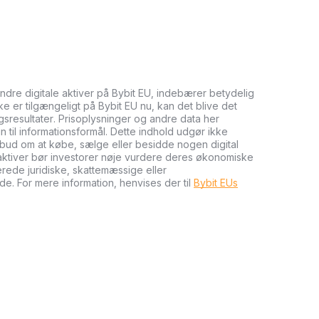
andre digitale aktiver på Bybit EU, indebærer betydelig
kke er tilgængeligt på Bybit EU nu, kan det blive det
ngsresultater. Prisoplysninger og andre data her
n til informationsformål. Dette indhold udgør ikke
tilbud om at købe, sælge eller besidde nogen digital
e aktiver bør investorer nøje vurdere deres økonomiske
cerede juridiske, skattemæssige eller
de. For mere information, henvises der til
Bybit EUs