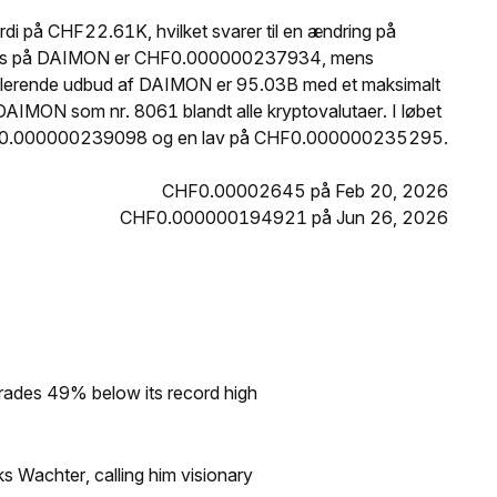
 på CHF22.61K, hvilket svarer til en ændring på
e pris på DAIMON er CHF0.000000237934, mens
ulerende udbud af DAIMON er 95.03B med et maksimalt
IMON som nr. 8061 blandt alle kryptovalutaer. I løbet
CHF0.000000239098 og en lav på CHF0.000000235295.
CHF0.00002645 på Feb 20, 2026
CHF0.000000194921 på Jun 26, 2026
rades 49% below its record high
s Wachter, calling him visionary