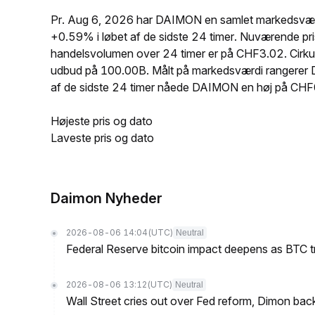
Pr. Aug 6, 2026 har DAIMON en samlet markedsværdi
+0.59% i løbet af de sidste 24 timer. Nuværend
handelsvolumen over 24 timer er på CHF3.02. Cirk
udbud på 100.00B. Målt på markedsværdi rangerer DA
af de sidste 24 timer nåede DAIMON en høj på 
Højeste pris og dato
Laveste pris og dato
Daimon Nyheder
2026-08-06 14:04
(UTC)
Neutral
Federal Reserve bitcoin impact deepens as BTC t
2026-08-06 13:12
(UTC)
Neutral
Wall Street cries out over Fed reform, Dimon back