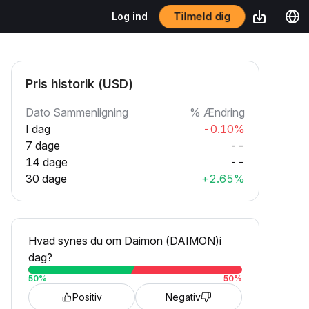
Tilmeld dig
Log ind
Pris historik (USD)
Dato Sammenligning
% Ændring
I dag
-0.10%
7 dage
--
14 dage
--
30 dage
+2.65%
Hvad synes du om Daimon (DAIMON)i
dag?
50
%
50
%
Positiv
Negativ