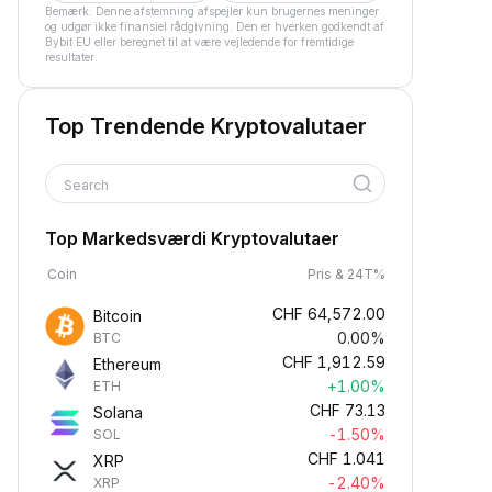
Bemærk: Denne afstemning afspejler kun brugernes meninger
og udgør ikke finansiel rådgivning. Den er hverken godkendt af
Bybit EU eller beregnet til at være vejledende for fremtidige
resultater.
Top Trendende Kryptovalutaer
Search
Top Markedsværdi Kryptovalutaer
Coin
Pris & 24T%
CHF
64,572.00
Bitcoin
0.00%
BTC
CHF
1,912.59
Ethereum
+1.00%
ETH
CHF
73.13
Solana
-1.50%
SOL
CHF
1.041
XRP
-2.40%
XRP