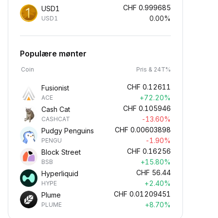
CHF
0.999685
USD1
0.00%
USD1
Populære mønter
Coin
Pris & 24T%
CHF
0.12611
Fusionist
+72.20%
ACE
CHF
0.105946
Cash Cat
-13.60%
CASHCAT
CHF
0.00603898
Pudgy Penguins
-1.90%
PENGU
CHF
0.16256
Block Street
+15.80%
BSB
CHF
56.44
Hyperliquid
+2.40%
HYPE
CHF
0.01209451
Plume
+8.70%
PLUME