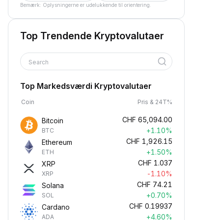
Bemærk: Oplysningerne er udelukkende til orientering.
Top Trendende Kryptovalutaer
Search
Top Markedsværdi Kryptovalutaer
Coin
Pris & 24T%
CHF
65,094.00
Bitcoin
+1.10%
BTC
CHF
1,926.15
Ethereum
+1.50%
ETH
CHF
1.037
XRP
-1.10%
XRP
CHF
74.21
Solana
+0.70%
SOL
CHF
0.19937
Cardano
+4.60%
ADA