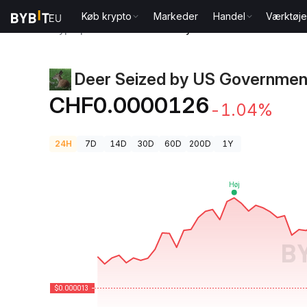
Køb krypto
Markeder
Handel
Værktøje
Kryptopriser
Deer Seized by US Government Pris BA
Deer Seized by US Government
CHF0.0000126
-1.04%
24H
7D
14D
30D
60D
200D
1Y