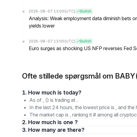
2026-08-07 13:00
(UTC)
Bullish
Analysis: Weak employment data diminish bets on
yields lower
2026-08-07 13:00
(UTC)
Bullish
Euro surges as shocking US NFP reverses Fed S
Ofte stillede spørgsmål om BAB
1. How much is today?
As of , () is trading at .
In the last 24 hours, the lowest price is , and the 
The market cap is , ranking it # among all cryptoc
2. How much is one ?
3. How many are there?