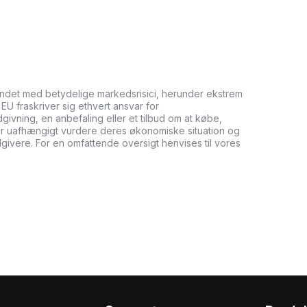
undet med betydelige markedsrisici, herunder ekstrem
it EU fraskriver sig ethvert ansvar for
ådgivning, en anbefaling eller et tilbud om at købe,
bør uafhængigt vurdere deres økonomiske situation og
dgivere. For en omfattende oversigt henvises til vores