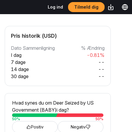
Tilmeld dig
Log ind
Pris historik (USD)
Dato Sammenligning
% Ændring
I dag
-0.81%
7 dage
--
14 dage
--
30 dage
--
Hvad synes du om Deer Seized by US
Government (BABY)i dag?
50
%
50
%
Positiv
Negativ