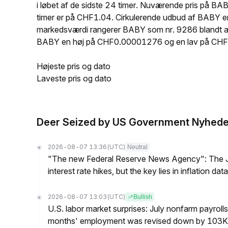
i løbet af de sidste 24 timer. Nuværende pris på
timer er på CHF1.04. Cirkulerende udbud af BABY 
markedsværdi rangerer BABY som nr. 9286 blandt alle
BABY en høj på CHF0.00001276 og en lav på CH
Højeste pris og dato
Laveste pris og dato
Deer Seized by US Government Nyhede
2026-08-07 13:36
(UTC)
Neutral
"The new Federal Reserve News Agency": The Ju
interest rate hikes, but the key lies in inflation data
2026-08-07 13:03
(UTC)
Bullish
U.S. labor market surprises: July nonfarm payroll
months' employment was revised down by 103K