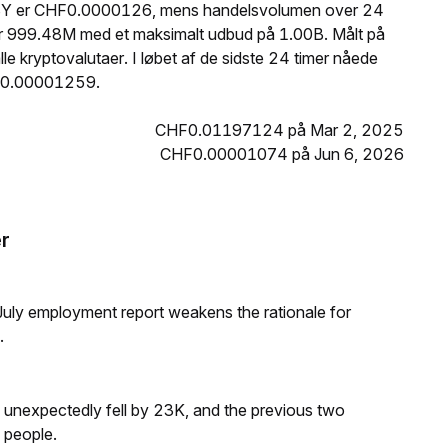
 BABY er CHF0.0000126, mens handelsvolumen over 24
er 999.48M med et maksimalt udbud på 1.00B. Målt på
 kryptovalutaer. I løbet af de sidste 24 timer nåede
F0.00001259.
CHF0.01197124 på Mar 2, 2025
CHF0.00001074 på Jun 6, 2026
r
ly employment report weakens the rationale for
.
s unexpectedly fell by 23K, and the previous two
 people.