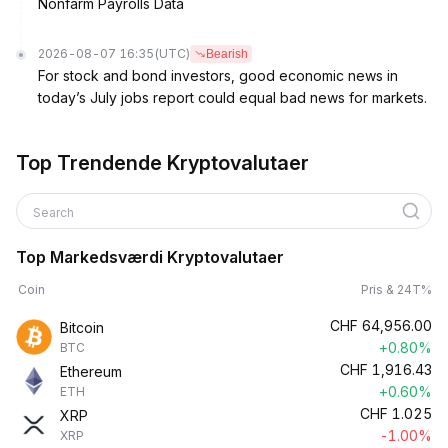
Nonfarm Payrolls Data
2026-08-07 16:35
(UTC)
Bearish
For stock and bond investors, good economic news in
today’s July jobs report could equal bad news for markets.
Top Trendende Kryptovalutaer
Search
Top Markedsværdi Kryptovalutaer
Coin
Pris & 24T%
CHF
64,956.00
Bitcoin
+0.80%
BTC
CHF
1,916.43
Ethereum
+0.60%
ETH
CHF
1.025
XRP
-1.00%
XRP