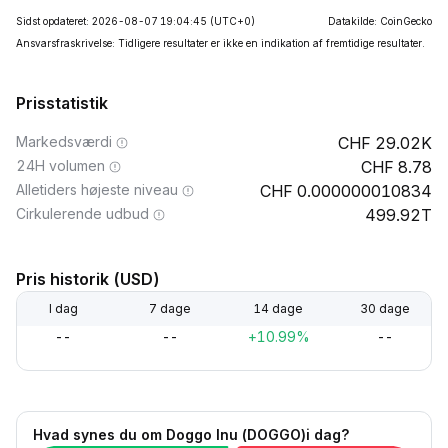
Sidst opdateret: 2026-08-07 19:04:45
(UTC+0)
Datakilde: CoinGecko
Ansvarsfraskrivelse: Tidligere resultater er ikke en indikation af fremtidige resultater.
Prisstatistik
Markedsværdi
29.02K
24H volumen
8.78
Alletiders højeste niveau
0.000000010834
Cirkulerende udbud
499.92T
Pris historik (USD)
I dag
7 dage
14 dage
30 dage
--
--
+10.99%
--
Hvad synes du om Doggo Inu (DOGGO)i dag?