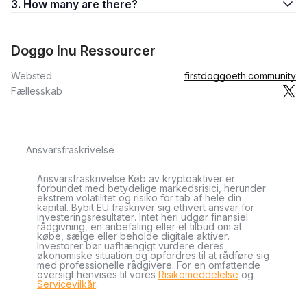
3. How many are there?
Doggo Inu Ressourcer
Websted
firstdoggoeth.community
Fællesskab
Ansvarsfraskrivelse
Ansvarsfraskrivelse Køb av kryptoaktiver er
forbundet med betydelige markedsrisici, herunder
ekstrem volatilitet og risiko for tab af hele din
kapital. Bybit EU fraskriver sig ethvert ansvar for
investeringsresultater. Intet heri udgør finansiel
rådgivning, en anbefaling eller et tilbud om at
købe, sælge eller beholde digitale aktiver.
Investorer bør uafhængigt vurdere deres
økonomiske situation og opfordres til at rådføre sig
med professionelle rådgivere. For en omfattende
oversigt henvises til vores
Risikomeddelelse
og
Servicevilkår
.