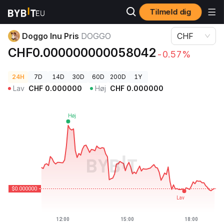
Tilmeld dig
Kryptopriser
Doggo Inu Pris DOGGO
Doggo Inu Pris
DOGGO
CHF
CHF0.000000000058042
-0.57%
24H
7D
14D
30D
60D
200D
1Y
Lav
CHF
0.000000
Høj
CHF
0.000000