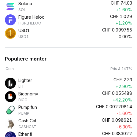
CHF
74.03
Solana
+1.60%
SOL
CHF
1.029
Figure Heloc
+1.20%
FIGR_HELOC
CHF
0.999755
USD1
0.00%
USD1
Populære mønter
Coin
Pris & 24T%
CHF
2.33
Lighter
+2.90%
LIT
CHF
0.055488
Biconomy
+42.20%
BICO
CHF
0.00229814
Pump.fun
-1.60%
PUMP
CHF
0.098621
Cash Cat
-6.30%
CASHCAT
CHF
0.383022
Ether.fi