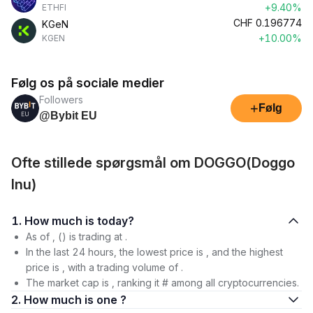
+9.40%
ETHFI
CHF
0.196774
KGeN
+10.00%
KGEN
Følg os på sociale medier
Followers
+
Følg
@Bybit EU
Ofte stillede spørgsmål om DOGGO(Doggo
Inu)
1. How much is today?
As of , () is trading at .
In the last 24 hours, the lowest price is , and the highest
price is , with a trading volume of .
The market cap is , ranking it # among all cryptocurrencies.
2. How much is one ?