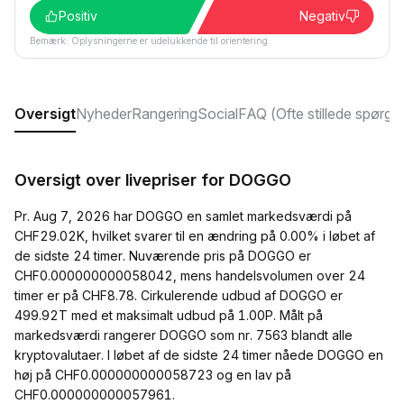
Positiv
Negativ
Bemærk: Oplysningerne er udelukkende til orientering.
Oversigt
Nyheder
Rangering
Social
FAQ (Ofte stillede spørgs
Oversigt over livepriser for DOGGO
Pr. Aug 7, 2026 har DOGGO en samlet markedsværdi på
CHF29.02K, hvilket svarer til en ændring på 0.00% i løbet af
de sidste 24 timer. Nuværende pris på DOGGO er
CHF0.000000000058042, mens handelsvolumen over 24
timer er på CHF8.78. Cirkulerende udbud af DOGGO er
499.92T med et maksimalt udbud på 1.00P. Målt på
markedsværdi rangerer DOGGO som nr. 7563 blandt alle
kryptovalutaer. I løbet af de sidste 24 timer nåede DOGGO en
høj på CHF0.000000000058723 og en lav på
CHF0.000000000057961.