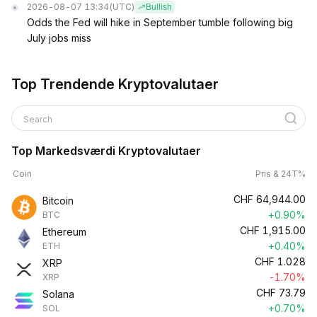
2026-08-07 13:34
(UTC)
Bullish
Odds the Fed will hike in September tumble following big
July jobs miss
Top Trendende Kryptovalutaer
Search
Top Markedsværdi Kryptovalutaer
Coin
Pris & 24T%
CHF
64,944.00
Bitcoin
+0.90%
BTC
CHF
1,915.00
Ethereum
+0.40%
ETH
CHF
1.028
XRP
-1.70%
XRP
CHF
73.79
Solana
+0.70%
SOL