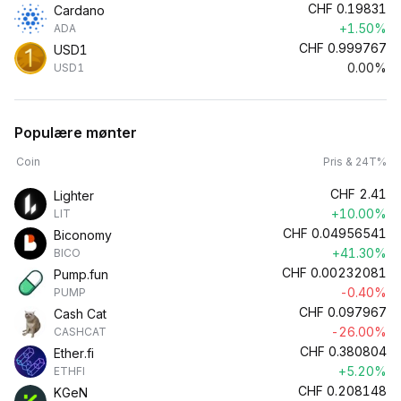
CHF
0.19831
Cardano
+1.50%
ADA
CHF
0.999767
USD1
0.00%
USD1
Populære mønter
Coin
Pris & 24T%
CHF
2.41
Lighter
+10.00%
LIT
CHF
0.04956541
Biconomy
+41.30%
BICO
CHF
0.00232081
Pump.fun
-0.40%
PUMP
CHF
0.097967
Cash Cat
-26.00%
CASHCAT
CHF
0.380804
Ether.fi
+5.20%
ETHFI
CHF
0.208148
KGeN