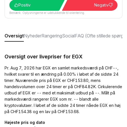
Positiv
Negativ
Bemærk: Oplysningerne er udelukkende til orientering.
Oversigt
Nyheder
Rangering
Social
FAQ (Ofte stillede spørgs
Oversigt over livepriser for EGX
Pr. Aug 7, 2026 har EGX en samlet markedsværdi på CHF--,
hvilket svarer til en ændring på 0.00% i løbet af de sidste 24
timer. Nuværende pris på EGX er CHF153.80, mens
handelsvolumen over 24 timer er på CHF84.82K. Cirkulerende
udbud af EGX er -- med et maksimalt udbud på --. Målt på
markedsværdi rangerer EGX som nr. -- blandt alle
kryptovalutaer. I løbet af de sidste 24 timer nåede EGX en høj
på CHF154.38 og en lav på CHF153.68.
Højeste pris og dato