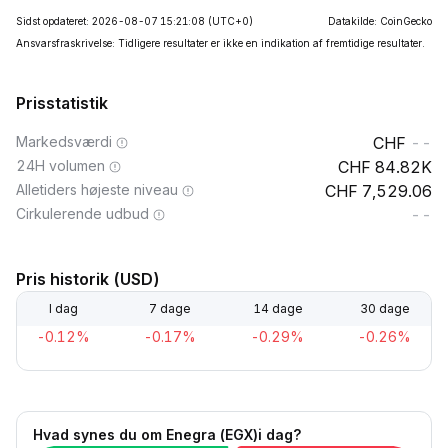
Sidst opdateret: 2026-08-07 15:21:08
(UTC+0)
Datakilde: CoinGecko
Ansvarsfraskrivelse: Tidligere resultater er ikke en indikation af fremtidige resultater.
Prisstatistik
Markedsværdi
--
24H volumen
84.82K
Alletiders højeste niveau
7,529.06
Cirkulerende udbud
--
Pris historik (USD)
I dag
7 dage
14 dage
30 dage
-0.12%
-0.17%
-0.29%
-0.26%
Hvad synes du om Enegra (EGX)i dag?