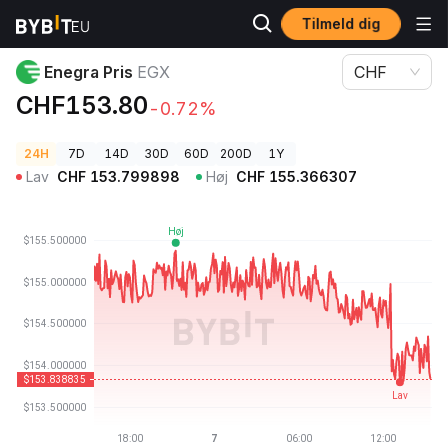
Tilmeld dig
Kryptopriser
Enegra Pris EGX
Enegra Pris
EGX
CHF
CHF153.80
-0.72%
24H
7D
14D
30D
60D
200D
1Y
Lav
CHF
153.799898
Høj
CHF
155.366307