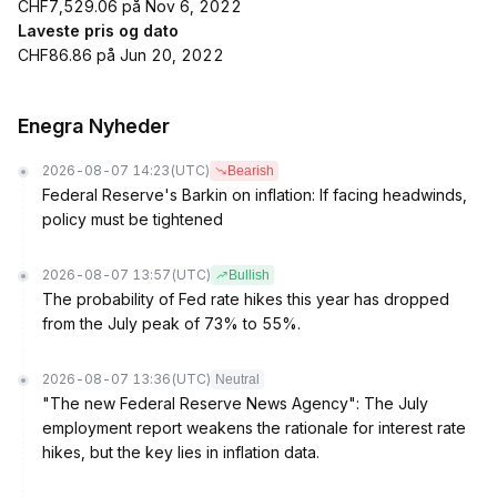
CHF7,529.06 på Nov 6, 2022
Laveste pris og dato
CHF86.86 på Jun 20, 2022
Enegra Nyheder
2026-08-07 14:23
(UTC)
Bearish
Federal Reserve's Barkin on inflation: If facing headwinds,
policy must be tightened
2026-08-07 13:57
(UTC)
Bullish
The probability of Fed rate hikes this year has dropped
from the July peak of 73% to 55%.
2026-08-07 13:36
(UTC)
Neutral
"The new Federal Reserve News Agency": The July
employment report weakens the rationale for interest rate
hikes, but the key lies in inflation data.