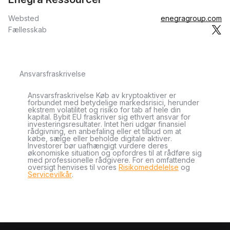
Websted
enegragroup.com
Fællesskab
Ansvarsfraskrivelse
Ansvarsfraskrivelse Køb av kryptoaktiver er
forbundet med betydelige markedsrisici, herunder
ekstrem volatilitet og risiko for tab af hele din
kapital. Bybit EU fraskriver sig ethvert ansvar for
investeringsresultater. Intet heri udgør finansiel
rådgivning, en anbefaling eller et tilbud om at
købe, sælge eller beholde digitale aktiver.
Investorer bør uafhængigt vurdere deres
økonomiske situation og opfordres til at rådføre sig
med professionelle rådgivere. For en omfattende
oversigt henvises til vores
Risikomeddelelse
og
Servicevilkår
.