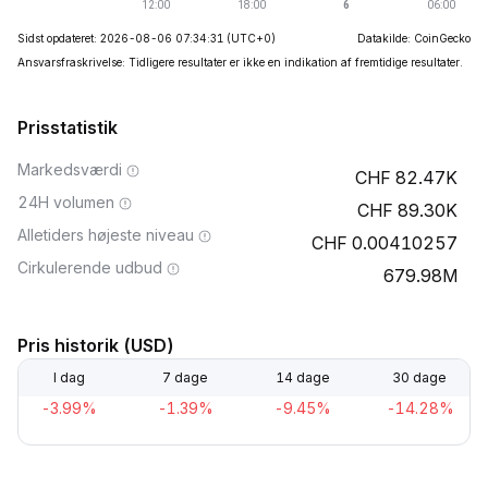
Sidst opdateret: 2026-08-06 07:34:31
(UTC+0)
Datakilde: CoinGecko
Ansvarsfraskrivelse: Tidligere resultater er ikke en indikation af fremtidige resultater.
Prisstatistik
Markedsværdi
82.47K
24H volumen
89.30K
Alletiders højeste niveau
0.00410257
Cirkulerende udbud
679.98M
Pris historik (USD)
I dag
7 dage
14 dage
30 dage
-3.99%
-1.39%
-9.45%
-14.28%