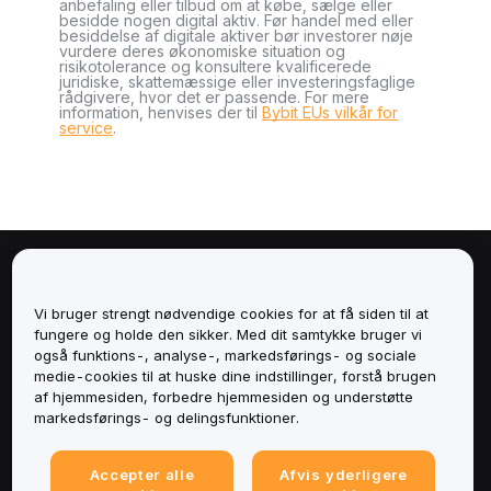
anbefaling eller tilbud om at købe, sælge eller
besidde nogen digital aktiv. Før handel med eller
besiddelse af digitale aktiver bør investorer nøje
vurdere deres økonomiske situation og
risikotolerance og konsultere kvalificerede
juridiske, skattemæssige eller investeringsfaglige
rådgivere, hvor det er passende. For mere
information, henvises der til
Bybit EUs vilkår for
service
.
Om
Vi bruger strengt nødvendige cookies for at få siden til at
Tjenester
fungere og holde den sikker. Med dit samtykke bruger vi
også funktions-, analyse-, markedsførings- og sociale
medie-cookies til at huske dine indstillinger, forstå brugen
Support
af hjemmesiden, forbedre hjemmesiden og understøtte
markedsførings- og delingsfunktioner.
Produkter
Accepter alle
Afvis yderligere