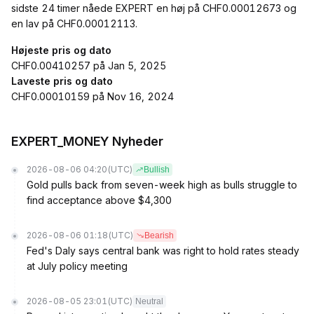
sidste 24 timer nåede EXPERT en høj på CHF0.00012673 og
en lav på CHF0.00012113.
Højeste pris og dato
CHF0.00410257 på Jan 5, 2025
Laveste pris og dato
CHF0.00010159 på Nov 16, 2024
EXPERT_MONEY Nyheder
2026-08-06 04:20
(UTC)
Bullish
Gold pulls back from seven-week high as bulls struggle to
find acceptance above $4,300
2026-08-06 01:18
(UTC)
Bearish
Fed's Daly says central bank was right to hold rates steady
at July policy meeting
2026-08-05 23:01
(UTC)
Neutral