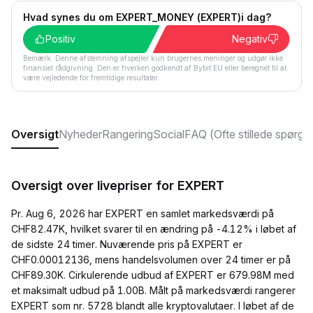
Hvad synes du om EXPERT_MONEY (EXPERT)i dag?
Positiv
Negativ
Bemærk: Denne afstemning afspejler kun brugernes meninger og udgør ikke
finansiel rådgivning. Den er hverken godkendt af Bybit EU eller beregnet til at
være vejledende for fremtidige resultater.
Oversigt
Nyheder
Rangering
Social
FAQ (Ofte stillede spørgs
Oversigt over livepriser for EXPERT
Pr. Aug 6, 2026 har EXPERT en samlet markedsværdi på
CHF82.47K, hvilket svarer til en ændring på -4.12% i løbet af
de sidste 24 timer. Nuværende pris på EXPERT er
CHF0.00012136, mens handelsvolumen over 24 timer er på
CHF89.30K. Cirkulerende udbud af EXPERT er 679.98M med
et maksimalt udbud på 1.00B. Målt på markedsværdi rangerer
EXPERT som nr. 5728 blandt alle kryptovalutaer. I løbet af de