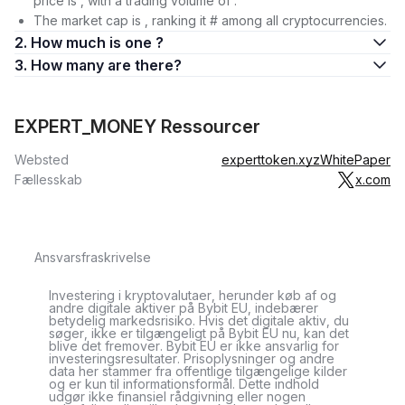
price is , with a trading volume of .
The market cap is , ranking it # among all cryptocurrencies.
2. How much is one ?
3. How many are there?
EXPERT_MONEY Ressourcer
Websted
experttoken.xyz
WhitePaper
Fællesskab
x.com
Ansvarsfraskrivelse
Investering i kryptovalutaer, herunder køb af og
andre digitale aktiver på Bybit EU, indebærer
betydelig markedsrisiko. Hvis det digitale aktiv, du
søger, ikke er tilgængeligt på Bybit EU nu, kan det
blive det fremover. Bybit EU er ikke ansvarlig for
investeringsresultater. Prisoplysninger og andre
data her stammer fra offentlige tilgængelige kilder
og er kun til informationsformål. Dette indhold
udgør ikke finansiel rådgivning eller nogen