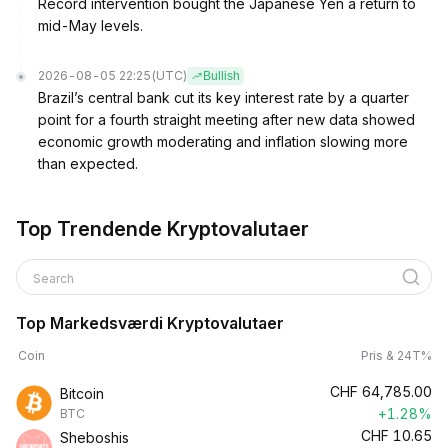
Record intervention bought the Japanese Yen a return to
mid-May levels.
2026-08-05 22:25
(UTC)
Bullish
Brazil’s central bank cut its key interest rate by a quarter
point for a fourth straight meeting after new data showed
economic growth moderating and inflation slowing more
than expected.
Top Trendende Kryptovalutaer
Search
Top Markedsværdi Kryptovalutaer
Coin
Pris & 24T%
CHF
64,785.00
Bitcoin
+1.28%
BTC
CHF
10.65
Sheboshis