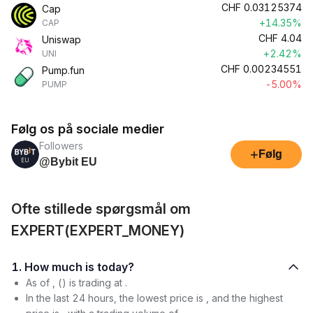
CHF
0.03125374
Cap
+14.35%
CAP
CHF
4.04
Uniswap
+2.42%
UNI
CHF
0.00234551
Pump.fun
-5.00%
PUMP
Følg os på sociale medier
Followers
+
Følg
@Bybit EU
Ofte stillede spørgsmål om
EXPERT(EXPERT_MONEY)
1. How much is today?
As of , () is trading at .
In the last 24 hours, the lowest price is , and the highest