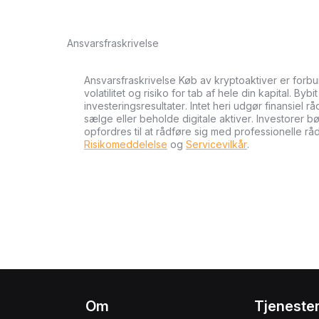
Ansvarsfraskrivelse
Ansvarsfraskrivelse Køb av kryptoaktiver er forb
volatilitet og risiko for tab af hele din kapital. Byb
investeringsresultater. Intet heri udgør finansiel r
sælge eller beholde digitale aktiver. Investorer 
opfordres til at rådføre sig med professionelle rå
Risikomeddelelse
og
Servicevilkår
.
Om
Tjeneste