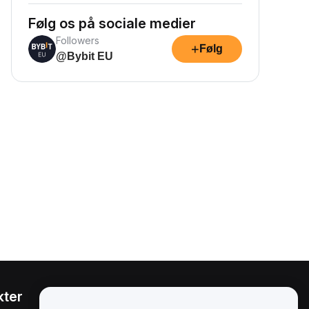
Følg os på sociale medier
Followers
+
Følg
@Bybit EU
kter
Juridisk