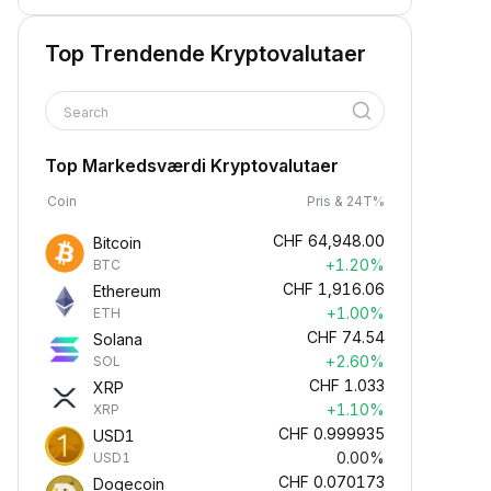
Top Trendende Kryptovalutaer
Search
Top Markedsværdi Kryptovalutaer
Coin
Pris & 24T%
CHF
64,948.00
Bitcoin
+1.20%
BTC
CHF
1,916.06
Ethereum
+1.00%
ETH
CHF
74.54
Solana
+2.60%
SOL
CHF
1.033
XRP
+1.10%
XRP
CHF
0.999935
USD1
0.00%
USD1
CHF
0.070173
Dogecoin