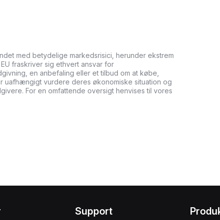
undet med betydelige markedsrisici, herunder ekstrem
it EU fraskriver sig ethvert ansvar for
ådgivning, en anbefaling eller et tilbud om at købe,
bør uafhængigt vurdere deres økonomiske situation og
dgivere. For en omfattende oversigt henvises til vores
r
Support
Produ