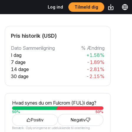
Tilmeld dig
Log ind
Pris historik (USD)
Dato Sammenligning
% Ændring
I dag
+1.58%
7 dage
-1.89%
14 dage
-2.81%
30 dage
-2.15%
Hvad synes du om Fulcrom (FUL)i dag?
50
%
50
%
Positiv
Negativ
Bemærk: Oplysningerne er udelukkende til orientering.