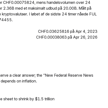
UL er CHF0.00075824, mens handelsvolumen over 24
er 2.36B med et maksimalt udbud på 20.00B. Målt på
kryptovalutaer. I løbet af de sidste 24 timer nåede FUL
074455.
CHF0.03625816 på Apr 4, 2023
CHF0.00038063 på Apr 26, 2026
Reserve a clear answer; the “New Federal Reserve News
 depends on inflation.
sheet to shrink by $1.5 trillion