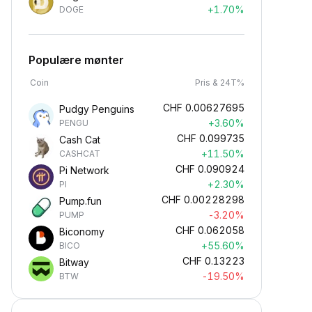
+1.70%
DOGE
Populære mønter
Coin
Pris & 24T%
CHF
0.00627695
Pudgy Penguins
+3.60%
PENGU
CHF
0.099735
Cash Cat
+11.50%
CASHCAT
CHF
0.090924
Pi Network
+2.30%
PI
CHF
0.00228298
Pump.fun
-3.20%
PUMP
CHF
0.062058
Biconomy
+55.60%
BICO
CHF
0.13223
Bitway
-19.50%
BTW