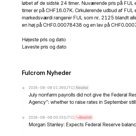
løbet af de sidste 24 timer. Nuværende pris på F
timer er på CHF16.07K. Cirkulerende udbud af FUL 
markedsværdi rangerer FUL som nr. 2125 blandt alle 
en høj på CHF0.00078438 og en lav på CHF0.00
Højeste pris og dato
Laveste pris og dato
Fulcrom Nyheder
2026-08-08 01:39
(UTC)
Neutral
July nonfarm payrolls did not give the Federal 
Agency”: whether to raise rates in September still
2026-08-08 00:25
(UTC)
Bearish
Morgan Stanley: Expects Federal Reserve balance 