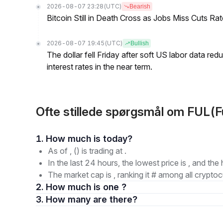
2026-08-07 23:28
(UTC)
Bearish
Bitcoin Still in Death Cross as Jobs Miss Cuts R
2026-08-07 19:45
(UTC)
Bullish
The dollar fell Friday after soft US labor data re
interest rates in the near term.
Ofte stillede spørgsmål om FUL(
1. How much is today?
As of , () is trading at .
In the last 24 hours, the lowest price is , and the 
The market cap is , ranking it # among all cryptoc
2. How much is one ?
3. How many are there?