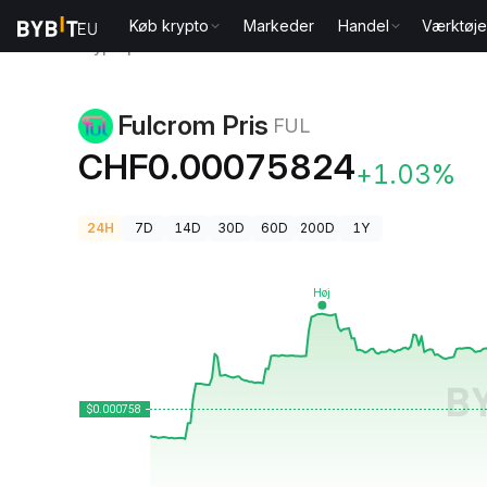
Køb krypto
Markeder
Handel
Værktøje
Kryptopriser
Fulcrom Pris FUL
Fulcrom Pris
FUL
CHF0.00075824
+1.03%
24H
7D
14D
30D
60D
200D
1Y