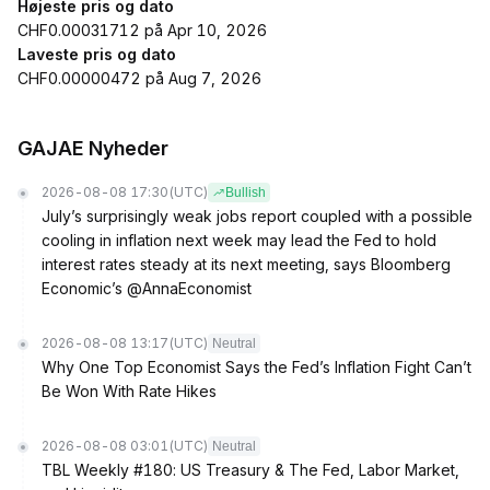
Højeste pris og dato
CHF0.00031712 på Apr 10, 2026
Laveste pris og dato
CHF0.00000472 på Aug 7, 2026
GAJAE Nyheder
2026-08-08 17:30
(UTC)
Bullish
July’s surprisingly weak jobs report coupled with a possible
cooling in inflation next week may lead the Fed to hold
interest rates steady at its next meeting, says Bloomberg
Economic’s @AnnaEconomist
2026-08-08 13:17
(UTC)
Neutral
Why One Top Economist Says the Fed’s Inflation Fight Can’t
Be Won With Rate Hikes
2026-08-08 03:01
(UTC)
Neutral
TBL Weekly #180: US Treasury & The Fed, Labor Market,