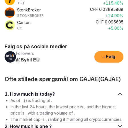
+115.40%
TUT
CHF
0.02895868
StonkBroker
+24.90%
STONKBROKER
CHF
0.095635
Canton
+5.00%
CC
Følg os på sociale medier
Followers
+
Følg
@Bybit EU
Ofte stillede spørgsmål om GAJAE(GAJAE)
1. How much is today?
As of , () is trading at .
In the last 24 hours, the lowest price is , and the highest
price is , with a trading volume of .
The market cap is , ranking it # among all cryptocurrencies.
2. How much is one ?