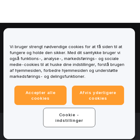
Om
Vi bruger strengt nødvendige cookies for at få siden til at
Tjenester
fungere og holde den sikker. Med dit samtykke bruger vi
også funktions-, analyse-, markedsførings- og sociale
medie-cookies til at huske dine indstillinger, forstå brugen
Support
af hjemmesiden, forbedre hjemmesiden og understøtte
markedsførings- og delingsfunktioner.
Produkter
Accepter alle
Afvis yderligere
Juridisk
cookies
cookies
Cookie -
© 2025-2026 Bybit.eu. All rights reserved.
indstillinger
Servicevilkår
|
Fortrolighedsbetingelser
|
Impressum
(Impressum)
|
Cookieindstillinger