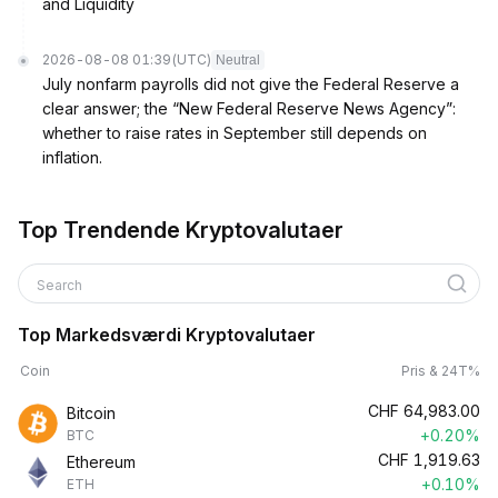
and Liquidity
2026-08-08 01:39
(UTC)
Neutral
July nonfarm payrolls did not give the Federal Reserve a
clear answer; the “New Federal Reserve News Agency”:
whether to raise rates in September still depends on
inflation.
Top Trendende Kryptovalutaer
Search
Top Markedsværdi Kryptovalutaer
Coin
Pris & 24T%
CHF
64,983.00
Bitcoin
+0.20%
BTC
CHF
1,919.63
Ethereum
+0.10%
ETH