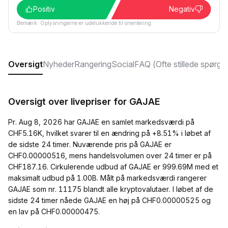
Positiv
Negativ
Bemærk: Oplysningerne er udelukkende til orientering.
Oversigt
Nyheder
Rangering
Social
FAQ (Ofte stillede spørgs
Oversigt over livepriser for GAJAE
Pr. Aug 8, 2026 har GAJAE en samlet markedsværdi på
CHF5.16K, hvilket svarer til en ændring på +8.51% i løbet af
de sidste 24 timer. Nuværende pris på GAJAE er
CHF0.00000516, mens handelsvolumen over 24 timer er på
CHF187.16. Cirkulerende udbud af GAJAE er 999.69M med et
maksimalt udbud på 1.00B. Målt på markedsværdi rangerer
GAJAE som nr. 11175 blandt alle kryptovalutaer. I løbet af de
sidste 24 timer nåede GAJAE en høj på CHF0.00000525 og
en lav på CHF0.00000475.