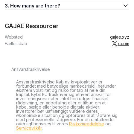
3. How many are there?
GAJAE Ressourcer
Websted
gajae.xyz
Fællesskab
x.com
Ansvarsfraskrivelse
Ansvarsfraskrivelse Køb av kryptoaktiver er
forbundet med betydelige markedsrisici, herunder
ekstrem volatilitet og risiko for tab af hele din
kapital. Bybit EU fraskriver sig ethvert ansvar for
investeringsresultater. Intet heri udgør finansiel
rådgivning, en anbefaling eller et tilbud om at
købe, sælge eller beholde digitale aktiver.
Investorer bør uafhængigt vurdere deres
økonomiske situation og opfordres til at rådføre sig
med professionelle rådgivere. For en omfattende
oversigt henvises til vores
Risikomeddelelse
og
Servicevilkår
.