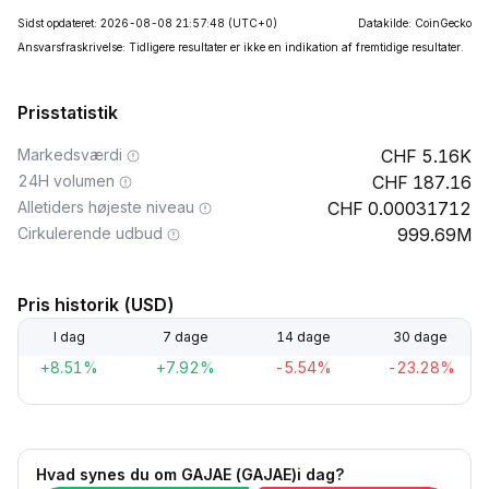
Sidst opdateret: 2026-08-08 21:57:48
(UTC+0)
Datakilde: CoinGecko
Ansvarsfraskrivelse: Tidligere resultater er ikke en indikation af fremtidige resultater.
Prisstatistik
Markedsværdi
5.16K
24H volumen
187.16
Alletiders højeste niveau
0.00031712
Cirkulerende udbud
999.69M
Pris historik (USD)
I dag
7 dage
14 dage
30 dage
+8.51%
+7.92%
-5.54%
-23.28%
Hvad synes du om GAJAE (GAJAE)i dag?