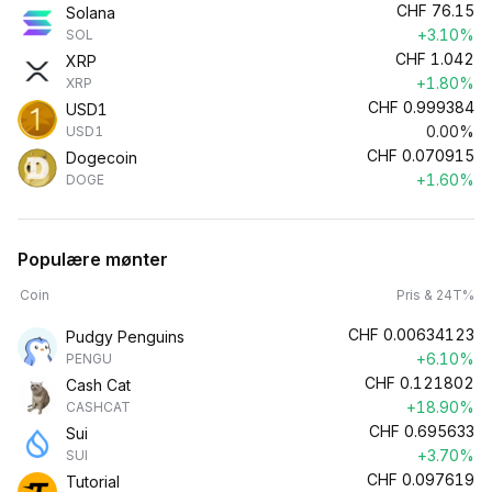
CHF
76.15
Solana
+3.10%
SOL
CHF
1.042
XRP
+1.80%
XRP
CHF
0.999384
USD1
0.00%
USD1
CHF
0.070915
Dogecoin
+1.60%
DOGE
Populære mønter
Coin
Pris & 24T%
CHF
0.00634123
Pudgy Penguins
+6.10%
PENGU
CHF
0.121802
Cash Cat
+18.90%
CASHCAT
CHF
0.695633
Sui
+3.70%
SUI
CHF
0.097619
Tutorial